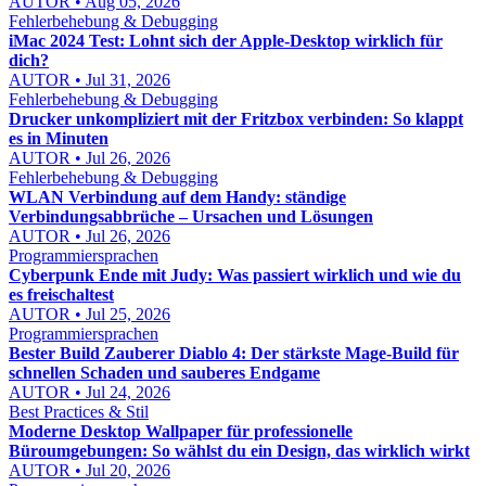
AUTOR • Aug 05, 2026
Fehlerbehebung & Debugging
iMac 2024 Test: Lohnt sich der Apple-Desktop wirklich für
dich?
AUTOR • Jul 31, 2026
Fehlerbehebung & Debugging
Drucker unkompliziert mit der Fritzbox verbinden: So klappt
es in Minuten
AUTOR • Jul 26, 2026
Fehlerbehebung & Debugging
WLAN Verbindung auf dem Handy: ständige
Verbindungsabbrüche – Ursachen und Lösungen
AUTOR • Jul 26, 2026
Programmiersprachen
Cyberpunk Ende mit Judy: Was passiert wirklich und wie du
es freischaltest
AUTOR • Jul 25, 2026
Programmiersprachen
Bester Build Zauberer Diablo 4: Der stärkste Mage-Build für
schnellen Schaden und sauberes Endgame
AUTOR • Jul 24, 2026
Best Practices & Stil
Moderne Desktop Wallpaper für professionelle
Büroumgebungen: So wählst du ein Design, das wirklich wirkt
AUTOR • Jul 20, 2026