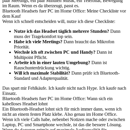
paar Meetings, ein paar Minuten Musik, ein Telefonat, Bewegung
im Raum. Wenn es da überzeugt, passt es.
Bluetooth Headsets fuer PC im Home Office: Meine Checkliste vor
dem Kauf
Wenn ich schnell entscheiden will, nutze ich diese Checkliste:
Nutze ich das Headset täglich mehrere Stunden?
Dann
muss der Tragekomfort top sein.
Habe ich viele Meetings?
Dann braucht das Mikrofon
Priorität.
Wechsle ich oft zwischen PC und Handy?
Dann ist
Multipoint Pflicht.
Arbeite ich in einer lauten Umgebung?
Dann ist
Rauschunterdrückung wichtig.
Will ich maximale Stabilität?
Dann prüfe ich Bluetooth-
Standard und Adapterqualität.
Das spart mir Fehlkäufe. Ich kaufe nicht nach Hype. Ich kaufe nach
Einsatz.
Bluetooth Headsets fuer PC im Home Office: Wann sich ein
kabelloses Headset lohnt
Ein Bluetooth-Headset lohnt sich für mich immer dann, wenn ich
nicht an einem festen Platz klebe. Also genau im Home Office.
Wenn ich viele Calls habe, nebenbei Notizen mache oder zwischen
Laptop, PC und Smartphone wechsle, ist das die bessere Lösung.
Wenn du dagegen primär auf maximale Audioqualität für