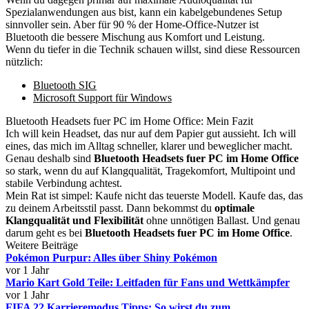
Spezialanwendungen aus bist, kann ein kabelgebundenes Setup
sinnvoller sein. Aber für 90 % der Home-Office-Nutzer ist
Bluetooth die bessere Mischung aus Komfort und Leistung.
Wenn du tiefer in die Technik schauen willst, sind diese Ressourcen
nützlich:
Bluetooth SIG
Microsoft Support für Windows
Bluetooth Headsets fuer PC im Home Office: Mein Fazit
Ich will kein Headset, das nur auf dem Papier gut aussieht. Ich will
eines, das mich im Alltag schneller, klarer und beweglicher macht.
Genau deshalb sind
Bluetooth Headsets fuer PC im Home Office
so stark, wenn du auf Klangqualität, Tragekomfort, Multipoint und
stabile Verbindung achtest.
Mein Rat ist simpel: Kaufe nicht das teuerste Modell. Kaufe das, das
zu deinem Arbeitsstil passt. Dann bekommst du
optimale
Klangqualität und Flexibilität
ohne unnötigen Ballast. Und genau
darum geht es bei
Bluetooth Headsets fuer PC im Home Office
.
Weitere Beiträge
Pokémon Purpur: Alles über Shiny Pokémon
vor 1 Jahr
Mario Kart Gold Teile: Leitfaden für Fans und Wettkämpfer
vor 1 Jahr
FIFA 22 Karrieremodus Tipps: So wirst du zum