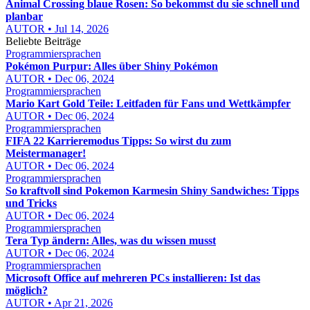
Animal Crossing blaue Rosen: So bekommst du sie schnell und
planbar
AUTOR • Jul 14, 2026
Beliebte Beiträge
Programmiersprachen
Pokémon Purpur: Alles über Shiny Pokémon
AUTOR • Dec 06, 2024
Programmiersprachen
Mario Kart Gold Teile: Leitfaden für Fans und Wettkämpfer
AUTOR • Dec 06, 2024
Programmiersprachen
FIFA 22 Karrieremodus Tipps: So wirst du zum
Meistermanager!
AUTOR • Dec 06, 2024
Programmiersprachen
So kraftvoll sind Pokemon Karmesin Shiny Sandwiches: Tipps
und Tricks
AUTOR • Dec 06, 2024
Programmiersprachen
Tera Typ ändern: Alles, was du wissen musst
AUTOR • Dec 06, 2024
Programmiersprachen
Microsoft Office auf mehreren PCs installieren: Ist das
möglich?
AUTOR • Apr 21, 2026