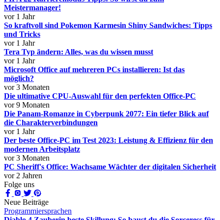
Meistermanager!
vor 1 Jahr
So kraftvoll sind Pokemon Karmesin Shiny Sandwiches: Tipps
und Tricks
vor 1 Jahr
Tera Typ ändern: Alles, was du wissen musst
vor 1 Jahr
Microsoft Office auf mehreren PCs installieren: Ist das
möglich?
vor 3 Monaten
Die ultimative CPU-Auswahl für den perfekten Office-PC
vor 9 Monaten
Die Panam-Romanze in Cyberpunk 2077: Ein tiefer Blick auf
die Charakterverbindungen
vor 1 Jahr
Der beste Office-PC im Test 2023: Leistung & Effizienz für den
modernen Arbeitsplatz
vor 3 Monaten
PC Sheriff's Office: Wachsame Wächter der digitalen Sicherheit
vor 2 Jahren
Folge uns
Neue Beiträge
Programmiersprachen
Diablo 4 Zauberin beste Skillung: So baust du die Sorceress für