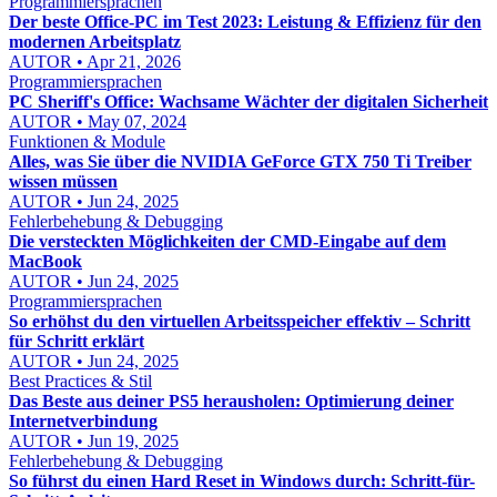
Programmiersprachen
Der beste Office-PC im Test 2023: Leistung & Effizienz für den
modernen Arbeitsplatz
AUTOR • Apr 21, 2026
Programmiersprachen
PC Sheriff's Office: Wachsame Wächter der digitalen Sicherheit
AUTOR • May 07, 2024
Funktionen & Module
Alles, was Sie über die NVIDIA GeForce GTX 750 Ti Treiber
wissen müssen
AUTOR • Jun 24, 2025
Fehlerbehebung & Debugging
Die versteckten Möglichkeiten der CMD-Eingabe auf dem
MacBook
AUTOR • Jun 24, 2025
Programmiersprachen
So erhöhst du den virtuellen Arbeitsspeicher effektiv – Schritt
für Schritt erklärt
AUTOR • Jun 24, 2025
Best Practices & Stil
Das Beste aus deiner PS5 herausholen: Optimierung deiner
Internetverbindung
AUTOR • Jun 19, 2025
Fehlerbehebung & Debugging
So führst du einen Hard Reset in Windows durch: Schritt-für-