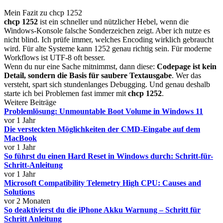
Mein Fazit zu chcp 1252
chcp 1252
ist ein schneller und nützlicher Hebel, wenn die
Windows-Konsole falsche Sonderzeichen zeigt. Aber ich nutze es
nicht blind. Ich prüfe immer, welches Encoding wirklich gebraucht
wird. Für alte Systeme kann 1252 genau richtig sein. Für moderne
Workflows ist UTF-8 oft besser.
Wenn du nur eine Sache mitnimmst, dann diese:
Codepage ist kein
Detail, sondern die Basis für saubere Textausgabe
. Wer das
versteht, spart sich stundenlanges Debugging. Und genau deshalb
starte ich bei Problemen fast immer mit
chcp 1252
.
Weitere Beiträge
Problemlösung: Unmountable Boot Volume in Windows 11
vor 1 Jahr
Die versteckten Möglichkeiten der CMD-Eingabe auf dem
MacBook
vor 1 Jahr
So führst du einen Hard Reset in Windows durch: Schritt-für-
Schritt-Anleitung
vor 1 Jahr
Microsoft Compatibility Telemetry High CPU: Causes and
Solutions
vor 2 Monaten
So deaktivierst du die iPhone Akku Warnung – Schritt für
Schritt Anleitung