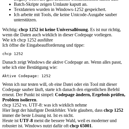
Batch-Skripte zeigen Umlaute kaputt an.
Textdateien wurden in Windows-1252 gespeichert.
Ich arbeite mit Tools, die keine Unicode-Ausgabe sauber
unterstützen.
Wichtig:
chcp 1252 ist keine Universallösung
. Es ist nur richtig,
wenn die Daten auch wirklich in dieser Codepage vorliegen.
Wie ich chcp 1252 ausführe
Ich öffne die Eingabeaufforderung und tippe:
chcp 1252
Danach zeigt Windows die aktive Codepage an. Wenn alles passt,
sehe ich eine Bestätigung wie:
Aktive Codepage: 1252
Wenn ich nur testen will, ob eine Datei oder ein Tool mit dieser
Codepage sauber läuft, starte ich danach den eigentlichen Befehl
erneut. Der Punkt ist simpel:
Codepage ändern, Ergebnis prüfen,
Problem isolieren
.
chcp 1252 vs. UTF-8: was ich wirklich nehme
Hier liegt der häufigste Denkfehler. Viele glauben, dass
chcp 1252
immer die beste Lösung ist. Ist es nicht.
Heute ist
UTF-8
meist die bessere Wahl, weil es moderner und
robuster ist. Windows nutzt dafür oft
chcp 65001
.