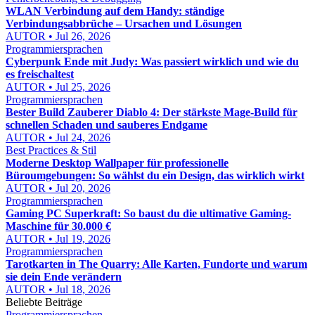
WLAN Verbindung auf dem Handy: ständige
Verbindungsabbrüche – Ursachen und Lösungen
AUTOR • Jul 26, 2026
Programmiersprachen
Cyberpunk Ende mit Judy: Was passiert wirklich und wie du
es freischaltest
AUTOR • Jul 25, 2026
Programmiersprachen
Bester Build Zauberer Diablo 4: Der stärkste Mage-Build für
schnellen Schaden und sauberes Endgame
AUTOR • Jul 24, 2026
Best Practices & Stil
Moderne Desktop Wallpaper für professionelle
Büroumgebungen: So wählst du ein Design, das wirklich wirkt
AUTOR • Jul 20, 2026
Programmiersprachen
Gaming PC Superkraft: So baust du die ultimative Gaming-
Maschine für 30.000 €
AUTOR • Jul 19, 2026
Programmiersprachen
Tarotkarten in The Quarry: Alle Karten, Fundorte und warum
sie dein Ende verändern
AUTOR • Jul 18, 2026
Beliebte Beiträge
Programmiersprachen