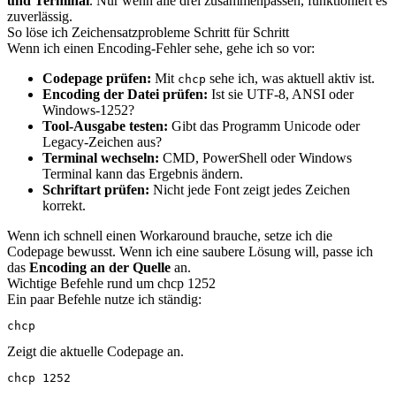
und Terminal
. Nur wenn alle drei zusammenpassen, funktioniert es
zuverlässig.
So löse ich Zeichensatzprobleme Schritt für Schritt
Wenn ich einen Encoding-Fehler sehe, gehe ich so vor:
Codepage prüfen:
Mit
sehe ich, was aktuell aktiv ist.
chcp
Encoding der Datei prüfen:
Ist sie UTF-8, ANSI oder
Windows-1252?
Tool-Ausgabe testen:
Gibt das Programm Unicode oder
Legacy-Zeichen aus?
Terminal wechseln:
CMD, PowerShell oder Windows
Terminal kann das Ergebnis ändern.
Schriftart prüfen:
Nicht jede Font zeigt jedes Zeichen
korrekt.
Wenn ich schnell einen Workaround brauche, setze ich die
Codepage bewusst. Wenn ich eine saubere Lösung will, passe ich
das
Encoding an der Quelle
an.
Wichtige Befehle rund um chcp 1252
Ein paar Befehle nutze ich ständig:
chcp
Zeigt die aktuelle Codepage an.
chcp 1252