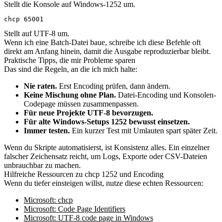
Stellt die Konsole auf Windows-1252 um.
chcp 65001
Stellt auf UTF-8 um.
Wenn ich eine Batch-Datei baue, schreibe ich diese Befehle oft
direkt am Anfang hinein, damit die Ausgabe reproduzierbar bleibt.
Praktische Tipps, die mir Probleme sparen
Das sind die Regeln, an die ich mich halte:
Nie raten.
Erst Encoding prüfen, dann ändern.
Keine Mischung ohne Plan.
Datei-Encoding und Konsolen-
Codepage müssen zusammenpassen.
Für neue Projekte UTF-8 bevorzugen.
Für alte Windows-Setups 1252 bewusst einsetzen.
Immer testen.
Ein kurzer Test mit Umlauten spart später Zeit.
Wenn du Skripte automatisierst, ist Konsistenz alles. Ein einzelner
falscher Zeichensatz reicht, um Logs, Exporte oder CSV-Dateien
unbrauchbar zu machen.
Hilfreiche Ressourcen zu chcp 1252 und Encoding
Wenn du tiefer einsteigen willst, nutze diese echten Ressourcen:
Microsoft: chcp
Microsoft: Code Page Identifiers
Microsoft: UTF-8 code page in Windows