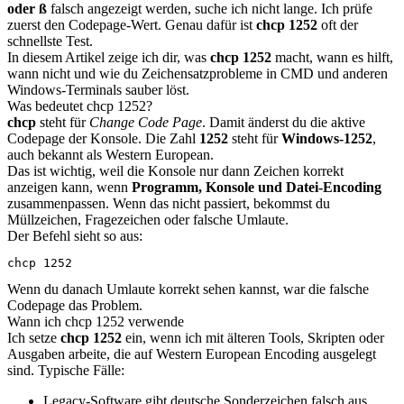
oder ß
falsch angezeigt werden, suche ich nicht lange. Ich prüfe
zuerst den Codepage-Wert. Genau dafür ist
chcp 1252
oft der
schnellste Test.
In diesem Artikel zeige ich dir, was
chcp 1252
macht, wann es hilft,
wann nicht und wie du Zeichensatzprobleme in CMD und anderen
Windows-Terminals sauber löst.
Was bedeutet chcp 1252?
chcp
steht für
Change Code Page
. Damit änderst du die aktive
Codepage der Konsole. Die Zahl
1252
steht für
Windows-1252
,
auch bekannt als Western European.
Das ist wichtig, weil die Konsole nur dann Zeichen korrekt
anzeigen kann, wenn
Programm, Konsole und Datei-Encoding
zusammenpassen. Wenn das nicht passiert, bekommst du
Müllzeichen, Fragezeichen oder falsche Umlaute.
Der Befehl sieht so aus:
chcp 1252
Wenn du danach Umlaute korrekt sehen kannst, war die falsche
Codepage das Problem.
Wann ich chcp 1252 verwende
Ich setze
chcp 1252
ein, wenn ich mit älteren Tools, Skripten oder
Ausgaben arbeite, die auf Western European Encoding ausgelegt
sind. Typische Fälle:
Legacy-Software gibt deutsche Sonderzeichen falsch aus.