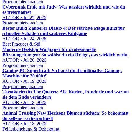
Programmiersprachen
Cyberpunk Ende mit Judy: Was passiert wirklich und wie du
es freischaltest
AUTOR • Jul 25, 2026
Programmiersprachen
Bester Build Zauberer Diablo 4: Der stärkste Mage-Build für
schnellen Schaden und sauberes Endgame
AUTOR • Jul 24, 2026
Best Practices & Stil
Moderne Desktop Wallpaper für professionelle
Büroumgebungen: So wählst du ein Design, das wirklich wirkt
AUTOR • Jul 20, 2026
Programmiersprachen
Gaming PC Superkraft: So baust du die ultimative Gaming-
Maschine für 30.000 €
AUTOR • Jul 19, 2026
Programmiersprachen
Tarotkarten in The Quarry: Alle Karten, Fundorte und warum
sie dein Ende verändern
AUTOR • Jul 18, 2026
Programmiersprachen
Animal Crossing New Horizons Blumen züchten: So bekommst
du seltene Farben schnell
AUTOR • Jul 18, 2026
Fehlerbehebung & Debugging