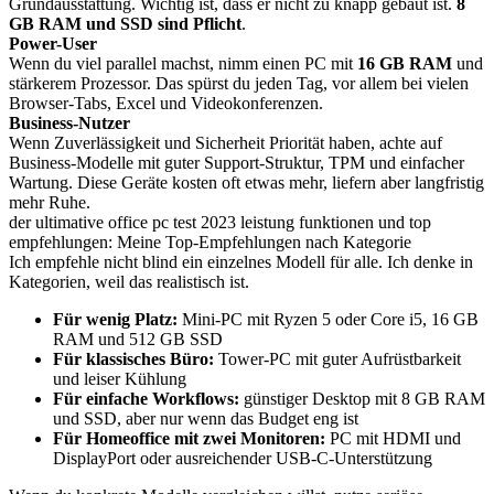
Grundausstattung. Wichtig ist, dass er nicht zu knapp gebaut ist.
8
GB RAM und SSD sind Pflicht
.
Power-User
Wenn du viel parallel machst, nimm einen PC mit
16 GB RAM
und
stärkerem Prozessor. Das spürst du jeden Tag, vor allem bei vielen
Browser-Tabs, Excel und Videokonferenzen.
Business-Nutzer
Wenn Zuverlässigkeit und Sicherheit Priorität haben, achte auf
Business-Modelle mit guter Support-Struktur, TPM und einfacher
Wartung. Diese Geräte kosten oft etwas mehr, liefern aber langfristig
mehr Ruhe.
der ultimative office pc test 2023 leistung funktionen und top
empfehlungen: Meine Top-Empfehlungen nach Kategorie
Ich empfehle nicht blind ein einzelnes Modell für alle. Ich denke in
Kategorien, weil das realistisch ist.
Für wenig Platz:
Mini-PC mit Ryzen 5 oder Core i5, 16 GB
RAM und 512 GB SSD
Für klassisches Büro:
Tower-PC mit guter Aufrüstbarkeit
und leiser Kühlung
Für einfache Workflows:
günstiger Desktop mit 8 GB RAM
und SSD, aber nur wenn das Budget eng ist
Für Homeoffice mit zwei Monitoren:
PC mit HDMI und
DisplayPort oder ausreichender USB-C-Unterstützung