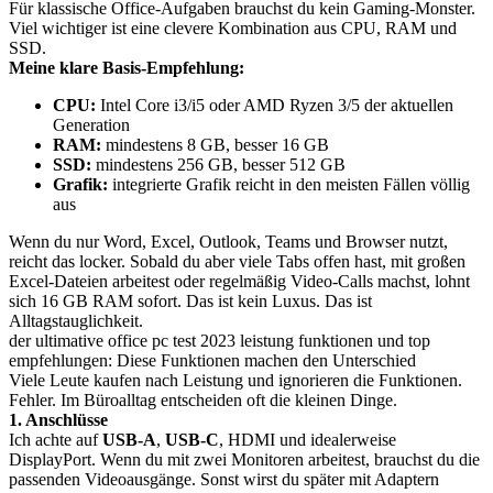
Für klassische Office-Aufgaben brauchst du kein Gaming-Monster.
Viel wichtiger ist eine clevere Kombination aus CPU, RAM und
SSD.
Meine klare Basis-Empfehlung:
CPU:
Intel Core i3/i5 oder AMD Ryzen 3/5 der aktuellen
Generation
RAM:
mindestens 8 GB, besser 16 GB
SSD:
mindestens 256 GB, besser 512 GB
Grafik:
integrierte Grafik reicht in den meisten Fällen völlig
aus
Wenn du nur Word, Excel, Outlook, Teams und Browser nutzt,
reicht das locker. Sobald du aber viele Tabs offen hast, mit großen
Excel-Dateien arbeitest oder regelmäßig Video-Calls machst, lohnt
sich 16 GB RAM sofort. Das ist kein Luxus. Das ist
Alltagstauglichkeit.
der ultimative office pc test 2023 leistung funktionen und top
empfehlungen: Diese Funktionen machen den Unterschied
Viele Leute kaufen nach Leistung und ignorieren die Funktionen.
Fehler. Im Büroalltag entscheiden oft die kleinen Dinge.
1. Anschlüsse
Ich achte auf
USB-A
,
USB-C
, HDMI und idealerweise
DisplayPort. Wenn du mit zwei Monitoren arbeitest, brauchst du die
passenden Videoausgänge. Sonst wirst du später mit Adaptern