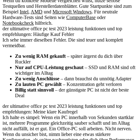
Wenn du konkrete Modelle vergleichen willst, nutze seriöse
Testquellen und Herstellerdatenblätter. Gute Startpunkte sind zum
Beispiel
Intel
,
AMD
und
Microsoft Windows
. Für neutrale
Hardware-Tests sind Seiten wie
ComputerBase
oder
Notebookcheck
hilfreich.
der ultimative office pc test 2023 leistung funktionen und top
empfehlungen: Häufige Kauf Fehler
Ich sehe immer dieselben Fehler. Die sind teuer und komplett
vermeidbar.
Zu wenig RAM gekauft
– später ärgerst du dich über
Ruckler
Nur auf CPU-Leistung geschaut
– SSD und RAM sind oft
wichtiger im Alltag
Zu wenig Anschlüsse
– dann brauchst du unnötig Adapter
Zu lauten PC gewählt
– Konzentration geht verloren
Billig statt sinnvoll
– der günstigste PC ist nicht der beste
Deal
der ultimative office pc test 2023 leistung funktionen und top
empfehlungen: Meine klare Kaufregel
Ich halte es simpel: Wenn ein PC innerhalb von Sekunden startklar
ist, mehrere Programme gleichzeitig sauber schafft und im Alltag
nicht auffällt, ist er gut. Ein Office-PC soll arbeiten. Nicht nerven.
Wenn du unsicher bist, nimm lieber eine etwas stärkere
Konfiguration, als später nachzurüsten oder dich über Performance-