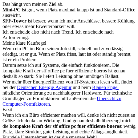
Das hängt von meinem Ziel ab.
Mini-PC
ist gut, wenn Platz maximal knapp ist und Standard-Office
ausreicht.
SFF-Tower
ist besser, wenn ich mehr Anschlüsse, bessere Kühlung
oder etwas mehr Erweiterbarkeit will.
Ich entscheide also nicht nach Trend. Ich entscheide nach
Anforderung.
Meine klare Kaufregel
Wenn ein PC im Büro seinen Job still, schnell und zuverlässig
erledigt, ist er gut. Wenn er Platz frisst, laut ist oder ständig bremst,
ist er ein Problem.
Darum setze ich auf Systeme, die einfach funktionieren. Die
kompakte Kraft der sff office pc fuer effiziente bueros ist genau
deshalb so stark: Sie liefert Leistung ohne unnötigen Ballast.
Wer mehr über Energieeffizienz von IT-Systemen lesen will, findet
bei der
Deutschen Energie-Agentur
und beim
Blauen Engel
nützliche Orientierung zu nachhaltigerer Hardware. Für technische
Grundlagen zu Formfaktoren hilft außerdem die
Übersicht zu
Computer-Formfaktoren
.
Fazit
Wenn ich ein Büro effizienter machen will, denke ich nicht zuerst an
Größe. Ich denke an Wirkung. Und genau deshalb überzeugt mich
die
kompakte Kraft der sff office pc fuer effiziente bueros
: wenig
Platz, klare Struktur, gute Leistung und echte Alltagstauglichkeit.
Für viele Unternehmen ist das die smartere Wahl.