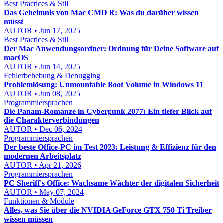
Best Practices & Stil
Das Geheimnis von Mac CMD R: Was du darüber wissen
musst
AUTOR • Jun 17, 2025
Best Practices & Stil
Der Mac Anwendungsordner: Ordnung für Deine Software auf
macOS
AUTOR • Jun 14, 2025
Fehlerbehebung & Debugging
Problemlösung: Unmountable Boot Volume in Windows 11
AUTOR • Jun 08, 2025
Programmiersprachen
Die Panam-Romanze in Cyberpunk 2077: Ein tiefer Blick auf
die Charakterverbindungen
AUTOR • Dec 06, 2024
Programmiersprachen
Der beste Office-PC im Test 2023: Leistung & Effizienz für den
modernen Arbeitsplatz
AUTOR • Apr 21, 2026
Programmiersprachen
PC Sheriff's Office: Wachsame Wächter der digitalen Sicherheit
AUTOR • May 07, 2024
Funktionen & Module
Alles, was Sie über die NVIDIA GeForce GTX 750 Ti Treiber
wissen müssen