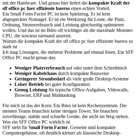
mit der Hardware. Und genau hier liefert die
kompakte Kraft der
sff office pc fuer effiziente bueros
einen echten Vorteil.
Ein Small Form Factor PC ist kein Spielzeug. Er ist kein
abgespeckter Notnagel. Er ist ein Werkzeug für Leute, die Platz,
Ordnung, Stromverbrauch und Leistung gleichzeitig optimieren
wollen. Und das ist im Büro oft wichtiger als die maximale Monster-
CPU, die sowieso niemand ausreizt.
Warum die kompakte Kraft der sff office pc fuer effiziente bueros so
stark ist
Ich mag Lösungen, die mehrere Probleme auf einmal lösen. Ein SFF
Office PC macht genau das:
Weniger Platzverbrauch
auf oder unter dem Schreibtisch
Weniger Kabelchaos
durch kompakte Bauweise
Geringerer Strombedarf
als viele große Desktop-Systeme
Leiser Betrieb
bei guter Konfiguration
Genug Leistung
für typische Office-Aufgaben, Videocalls,
Browser, ERP und Multitasking
Für mich ist das der Kern: Ein Büro ist kein Rechenzentrum. Die
meisten Teams brauchen keine riesigen Tower. Sie brauchen
zuverlässige, stabile und schnelle Geräte, die nicht im Weg stehen.
Was ein SFF Office PC wirklich ist
SFF steht für
Small Form Factor
. Gemeint sind kompakte
Computergehäuse, oft deutlich kleiner als klassische Desktop-