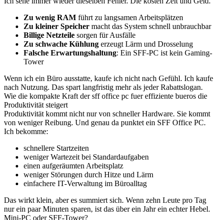
Ich sehe immer wieder dieselben Fehler. Die kosten Zeit und Geld.
Zu wenig RAM
führt zu langsamen Arbeitsplätzen
Zu kleiner Speicher
macht das System schnell unbrauchbar
Billige Netzteile
sorgen für Ausfälle
Zu schwache Kühlung
erzeugt Lärm und Drosselung
Falsche Erwartungshaltung
: Ein SFF-PC ist kein Gaming-
Tower
Wenn ich ein Büro ausstatte, kaufe ich nicht nach Gefühl. Ich kaufe
nach Nutzung. Das spart langfristig mehr als jeder Rabattslogan.
Wie die kompakte Kraft der sff office pc fuer effiziente bueros die
Produktivität steigert
Produktivität kommt nicht nur von schneller Hardware. Sie kommt
von weniger Reibung. Und genau da punktet ein SFF Office PC.
Ich bekomme:
schnellere Startzeiten
weniger Wartezeit bei Standardaufgaben
einen aufgeräumten Arbeitsplatz
weniger Störungen durch Hitze und Lärm
einfachere IT-Verwaltung im Büroalltag
Das wirkt klein, aber es summiert sich. Wenn zehn Leute pro Tag
nur ein paar Minuten sparen, ist das über ein Jahr ein echter Hebel.
Mini-PC oder SFF-Tower?