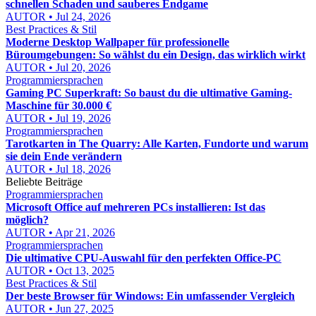
schnellen Schaden und sauberes Endgame
AUTOR • Jul 24, 2026
Best Practices & Stil
Moderne Desktop Wallpaper für professionelle
Büroumgebungen: So wählst du ein Design, das wirklich wirkt
AUTOR • Jul 20, 2026
Programmiersprachen
Gaming PC Superkraft: So baust du die ultimative Gaming-
Maschine für 30.000 €
AUTOR • Jul 19, 2026
Programmiersprachen
Tarotkarten in The Quarry: Alle Karten, Fundorte und warum
sie dein Ende verändern
AUTOR • Jul 18, 2026
Beliebte Beiträge
Programmiersprachen
Microsoft Office auf mehreren PCs installieren: Ist das
möglich?
AUTOR • Apr 21, 2026
Programmiersprachen
Die ultimative CPU-Auswahl für den perfekten Office-PC
AUTOR • Oct 13, 2025
Best Practices & Stil
Der beste Browser für Windows: Ein umfassender Vergleich
AUTOR • Jun 27, 2025