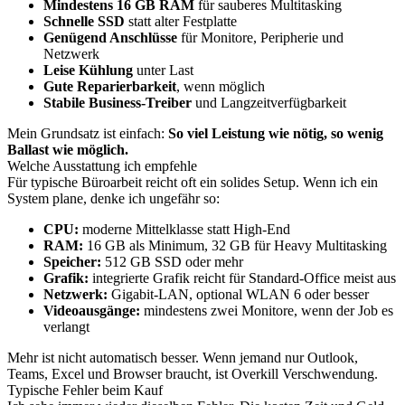
Mindestens 16 GB RAM
für sauberes Multitasking
Schnelle SSD
statt alter Festplatte
Genügend Anschlüsse
für Monitore, Peripherie und
Netzwerk
Leise Kühlung
unter Last
Gute Reparierbarkeit
, wenn möglich
Stabile Business-Treiber
und Langzeitverfügbarkeit
Mein Grundsatz ist einfach:
So viel Leistung wie nötig, so wenig
Ballast wie möglich.
Welche Ausstattung ich empfehle
Für typische Büroarbeit reicht oft ein solides Setup. Wenn ich ein
System plane, denke ich ungefähr so:
CPU:
moderne Mittelklasse statt High-End
RAM:
16 GB als Minimum, 32 GB für Heavy Multitasking
Speicher:
512 GB SSD oder mehr
Grafik:
integrierte Grafik reicht für Standard-Office meist aus
Netzwerk:
Gigabit-LAN, optional WLAN 6 oder besser
Videoausgänge:
mindestens zwei Monitore, wenn der Job es
verlangt
Mehr ist nicht automatisch besser. Wenn jemand nur Outlook,
Teams, Excel und Browser braucht, ist Overkill Verschwendung.
Typische Fehler beim Kauf