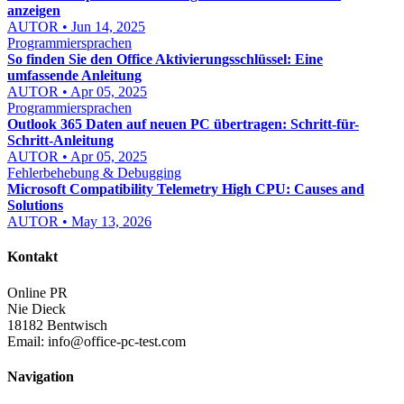
anzeigen
AUTOR • Jun 14, 2025
Programmiersprachen
So finden Sie den Office Aktivierungsschlüssel: Eine
umfassende Anleitung
AUTOR • Apr 05, 2025
Programmiersprachen
Outlook 365 Daten auf neuen PC übertragen: Schritt-für-
Schritt-Anleitung
AUTOR • Apr 05, 2025
Fehlerbehebung & Debugging
Microsoft Compatibility Telemetry High CPU: Causes and
Solutions
AUTOR • May 13, 2026
Kontakt
Online PR
Nie Dieck
18182 Bentwisch
Email:
info@office-pc-test.com
Navigation