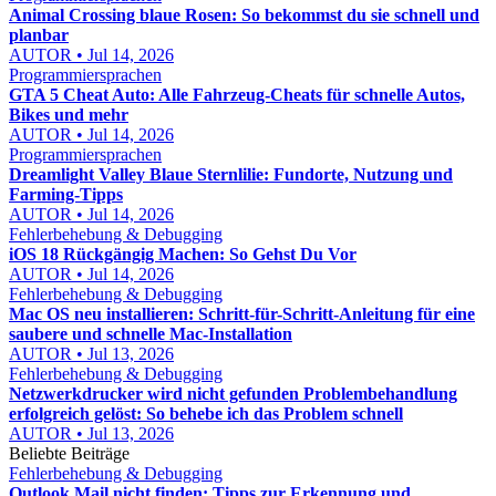
Animal Crossing blaue Rosen: So bekommst du sie schnell und
planbar
AUTOR • Jul 14, 2026
Programmiersprachen
GTA 5 Cheat Auto: Alle Fahrzeug-Cheats für schnelle Autos,
Bikes und mehr
AUTOR • Jul 14, 2026
Programmiersprachen
Dreamlight Valley Blaue Sternlilie: Fundorte, Nutzung und
Farming-Tipps
AUTOR • Jul 14, 2026
Fehlerbehebung & Debugging
iOS 18 Rückgängig Machen: So Gehst Du Vor
AUTOR • Jul 14, 2026
Fehlerbehebung & Debugging
Mac OS neu installieren: Schritt-für-Schritt-Anleitung für eine
saubere und schnelle Mac-Installation
AUTOR • Jul 13, 2026
Fehlerbehebung & Debugging
Netzwerkdrucker wird nicht gefunden Problembehandlung
erfolgreich gelöst: So behebe ich das Problem schnell
AUTOR • Jul 13, 2026
Beliebte Beiträge
Fehlerbehebung & Debugging
Outlook Mail nicht finden: Tipps zur Erkennung und