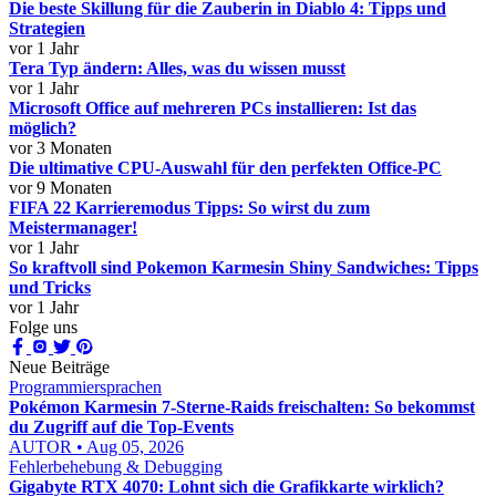
Die beste Skillung für die Zauberin in Diablo 4: Tipps und
Strategien
vor 1 Jahr
Tera Typ ändern: Alles, was du wissen musst
vor 1 Jahr
Microsoft Office auf mehreren PCs installieren: Ist das
möglich?
vor 3 Monaten
Die ultimative CPU-Auswahl für den perfekten Office-PC
vor 9 Monaten
FIFA 22 Karrieremodus Tipps: So wirst du zum
Meistermanager!
vor 1 Jahr
So kraftvoll sind Pokemon Karmesin Shiny Sandwiches: Tipps
und Tricks
vor 1 Jahr
Folge uns
Neue Beiträge
Programmiersprachen
Pokémon Karmesin 7-Sterne-Raids freischalten: So bekommst
du Zugriff auf die Top-Events
AUTOR • Aug 05, 2026
Fehlerbehebung & Debugging
Gigabyte RTX 4070: Lohnt sich die Grafikkarte wirklich?