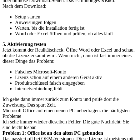
über dubiose Download-Seiten. Das ist unnötiges Risiko.
Nach dem Download:
Setup starten
Anweisungen folgen
Warten, bis die Installation fertig ist
Word oder Excel öffnen und prüfen, ob alles läuft
5. Aktivierung testen
Jetzt kommt der Realitätscheck. Öffne Word oder Excel und schau,
ob die Lizenz erkannt wird. Wenn nicht, dann ist fast immer eines
dieser Dinge das Problem:
Falsches Microsoft-Konto
Lizenz schon auf einem anderen Gerät aktiv
Produktschlüssel falsch eingegeben
Internetverbindung fehlt
Ich gehe dann immer zurück zum Konto und prüfe dort die
Zuweisung. Das spart Zeit.
Microsoft Office auf einen neuen PC uebertragen: die häufigsten
Probleme
Ich sehe immer wieder dieselben Fehler. Die gute Nachricht: Sie
sind leicht lösbar.
Problem 1: Office ist an den alten PC gebunden
Das passiert oft bei OEM-Versionen. Diese Lizenz ist meistens mit