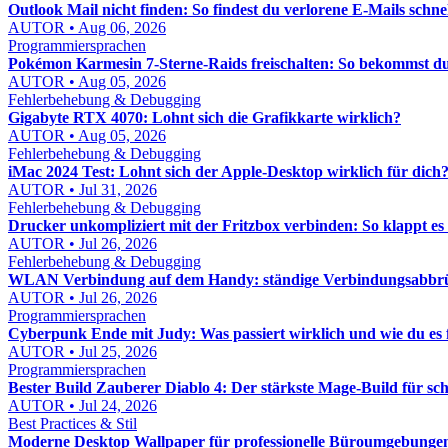
Outlook Mail nicht finden: So findest du verlorene E-Mails schne
AUTOR • Aug 06, 2026
Programmiersprachen
Pokémon Karmesin 7-Sterne-Raids freischalten: So bekommst du
AUTOR • Aug 05, 2026
Fehlerbehebung & Debugging
Gigabyte RTX 4070: Lohnt sich die Grafikkarte wirklich?
AUTOR • Aug 05, 2026
Fehlerbehebung & Debugging
iMac 2024 Test: Lohnt sich der Apple-Desktop wirklich für dich
AUTOR • Jul 31, 2026
Fehlerbehebung & Debugging
Drucker unkompliziert mit der Fritzbox verbinden: So klappt es
AUTOR • Jul 26, 2026
Fehlerbehebung & Debugging
WLAN Verbindung auf dem Handy: ständige Verbindungsabbrü
AUTOR • Jul 26, 2026
Programmiersprachen
Cyberpunk Ende mit Judy: Was passiert wirklich und wie du es f
AUTOR • Jul 25, 2026
Programmiersprachen
Bester Build Zauberer Diablo 4: Der stärkste Mage-Build für s
AUTOR • Jul 24, 2026
Best Practices & Stil
Moderne Desktop Wallpaper für professionelle Büroumgebungen: 