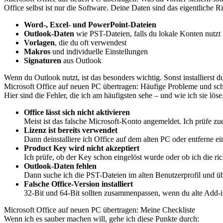
Office selbst ist nur die Software. Deine Daten sind das eigentliche R
Word-, Excel- und PowerPoint-Dateien
Outlook-Daten
wie PST-Dateien, falls du lokale Konten nutzt
Vorlagen
, die du oft verwendest
Makros
und individuelle Einstellungen
Signaturen
aus Outlook
Wenn du Outlook nutzt, ist das besonders wichtig. Sonst installierst
Microsoft Office auf neuen PC übertragen: Häufige Probleme und sc
Hier sind die Fehler, die ich am häufigsten sehe – und wie ich sie löse
Office lässt sich nicht aktivieren
Meist ist das falsche Microsoft-Konto angemeldet. Ich prüfe zu
Lizenz ist bereits verwendet
Dann deinstalliere ich Office auf dem alten PC oder entferne ein
Product Key wird nicht akzeptiert
Ich prüfe, ob der Key schon eingelöst wurde oder ob ich die rich
Outlook-Daten fehlen
Dann suche ich die PST-Dateien im alten Benutzerprofil und üb
Falsche Office-Version installiert
32-Bit und 64-Bit sollten zusammenpassen, wenn du alte Add-i
Microsoft Office auf neuen PC übertragen: Meine Checkliste
Wenn ich es sauber machen will, gehe ich diese Punkte durch: