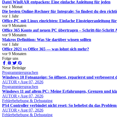
Datei WinRAR entpacken: Eine einfache Anleitung für jeden
vor 1 Monat
Die besten Online-Rechner für Integrale: So findest du den richt
vor 1 Jahr
Office-PC mit Linux einrichten: Einfache Einsteigeranleitung fü
vor 9 Monaten
Office 365 Konto auf neuen PC übertragen – Schritt-für-Schritt 
vor 9 Monaten
Makros Definition: Was Sie darüber wissen sollten
vor 1 Jahr
Office 2021 vs Office 365 — was lohnt sich mehr?
vor 9 Monaten
Folge uns
Neue Beiträge
Programmiersprachen
Windows 10 Fotoanzeige: So öffnest, reparierst und verbesserst d
AUTOR • Aug 07, 2026
Programmiersprachen
Windows 11 auf altem PC: Meine Erfahrungen, Grenzen und kl
AUTOR • Aug 07, 2026
Fehlerbehebung & Debugging
PS4 Controller verbindet nicht reset: So behebst du das Problem 
AUTOR • Aug 07, 2026
Fehlerbehebung & Debugging