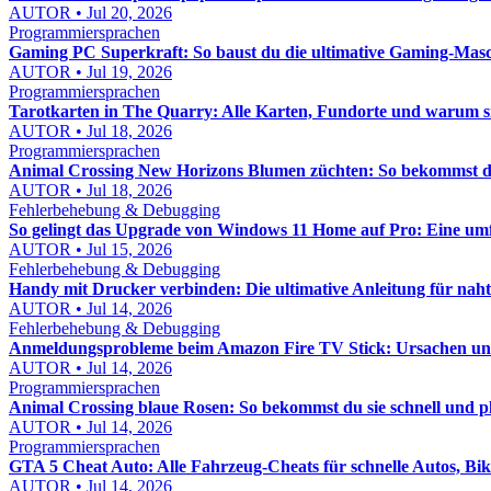
AUTOR • Jul 20, 2026
Programmiersprachen
Gaming PC Superkraft: So baust du die ultimative Gaming-Masc
AUTOR • Jul 19, 2026
Programmiersprachen
Tarotkarten in The Quarry: Alle Karten, Fundorte und warum s
AUTOR • Jul 18, 2026
Programmiersprachen
Animal Crossing New Horizons Blumen züchten: So bekommst du
AUTOR • Jul 18, 2026
Fehlerbehebung & Debugging
So gelingt das Upgrade von Windows 11 Home auf Pro: Eine um
AUTOR • Jul 15, 2026
Fehlerbehebung & Debugging
Handy mit Drucker verbinden: Die ultimative Anleitung für nah
AUTOR • Jul 14, 2026
Fehlerbehebung & Debugging
Anmeldungsprobleme beim Amazon Fire TV Stick: Ursachen und 
AUTOR • Jul 14, 2026
Programmiersprachen
Animal Crossing blaue Rosen: So bekommst du sie schnell und p
AUTOR • Jul 14, 2026
Programmiersprachen
GTA 5 Cheat Auto: Alle Fahrzeug-Cheats für schnelle Autos, Bi
AUTOR • Jul 14, 2026