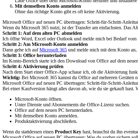
Lade Office über dein Microsoft-Konto herunter und installiere 
Mit demselben Konto anmelden
Ohne das richtige Konto gibt es oft keine Aktivierung.
Microsoft Office auf neuen PC übertragen: Schritt-für-Schritt-Anleitu
Wenn du Microsoft 365 nutzt, ist der Transfer am einfachsten. Das A
Schritt 1: Auf dem alten PC abmelden
Ich öffne Word, Excel oder Outlook und melde mich bei Bedarf vom 
Schritt 2: Am Microsoft-Konto anmelden
Dann gehe ich auf
Microsoft 365
und melde mich mit dem Konto an, ü
Schritt 3: Office herunterladen
Im Konto-Bereich starte ich den Download von Office auf dem neuen 
Schritt 4: Aktivierung prüfen
Nach dem Start einer Office-App schaue ich, ob die Aktivierung funkti
Wichtig:
Bei Microsoft 365 kannst du Office auf mehreren Geräten n
Microsoft Office auf neuen PC übertragen: Schritt-für-Schritt-Anleit
Bei einer Kaufversion hängt alles davon ab, wie du sie gekauft hast.
Microsoft-Konto öffnen.
Unter Dienste und Abonnements die Office-Lizenz suchen.
Office auf dem neuen PC herunterladen.
Mit demselben Konto anmelden.
Produktaktivierung abschließen.
Wenn du stattdessen einen
Product Key
hast, brauchst du ihn eventu
Microsoft Office auf neuen PC übertragen: Was du vorher sichern soll