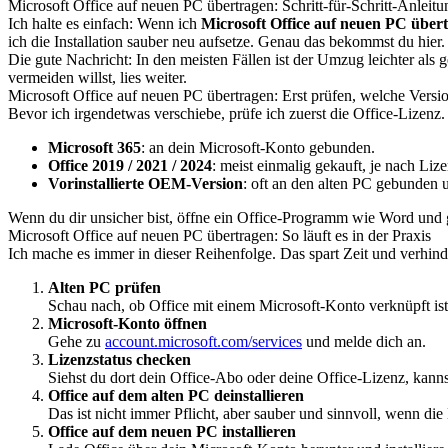
Microsoft Office auf neuen PC übertragen: Schritt-für-Schritt-Anleitu
Ich halte es einfach: Wenn ich
Microsoft Office auf neuen PC über
ich die Installation sauber neu aufsetze. Genau das bekommst du hier.
Die gute Nachricht: In den meisten Fällen ist der Umzug leichter al
vermeiden willst, lies weiter.
Microsoft Office auf neuen PC übertragen: Erst prüfen, welche Versio
Bevor ich irgendetwas verschiebe, prüfe ich zuerst die Office-Lizenz
Microsoft 365
: an dein Microsoft-Konto gebunden.
Office 2019 / 2021 / 2024
: meist einmalig gekauft, je nach L
Vorinstallierte OEM-Version
: oft an den alten PC gebunden u
Wenn du dir unsicher bist, öffne ein Office-Programm wie Word und
Microsoft Office auf neuen PC übertragen: So läuft es in der Praxis
Ich mache es immer in dieser Reihenfolge. Das spart Zeit und verhin
Alten PC prüfen
Schau nach, ob Office mit einem Microsoft-Konto verknüpft ist
Microsoft-Konto öffnen
Gehe zu
account.microsoft.com/services
und melde dich an.
Lizenzstatus checken
Siehst du dort dein Office-Abo oder deine Office-Lizenz, kanns
Office auf dem alten PC deinstallieren
Das ist nicht immer Pflicht, aber sauber und sinnvoll, wenn die
Office auf dem neuen PC installieren