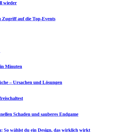
ll wieder
 Zugriff auf die Top-Events
?
 in Minuten
che – Ursachen und Lösungen
reischaltest
chnellen Schaden und sauberes Endgame
So wählst du ein Design, das wirklich wirkt