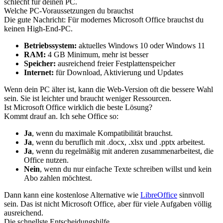
schlecht für deinen PC.
Welche PC-Voraussetzungen du brauchst
Die gute Nachricht: Für modernes Microsoft Office brauchst du
keinen High-End-PC.
Betriebssystem:
aktuelles Windows 10 oder Windows 11
RAM:
4 GB Minimum, mehr ist besser
Speicher:
ausreichend freier Festplattenspeicher
Internet:
für Download, Aktivierung und Updates
Wenn dein PC älter ist, kann die Web-Version oft die bessere Wahl
sein. Sie ist leichter und braucht weniger Ressourcen.
Ist Microsoft Office wirklich die beste Lösung?
Kommt drauf an. Ich sehe Office so:
Ja
, wenn du maximale Kompatibilität brauchst.
Ja
, wenn du beruflich mit .docx, .xlsx und .pptx arbeitest.
Ja
, wenn du regelmäßig mit anderen zusammenarbeitest, die
Office nutzen.
Nein
, wenn du nur einfache Texte schreiben willst und kein
Abo zahlen möchtest.
Dann kann eine kostenlose Alternative wie
LibreOffice
sinnvoll
sein. Das ist nicht Microsoft Office, aber für viele Aufgaben völlig
ausreichend.
Die schnellste Entscheidungshilfe