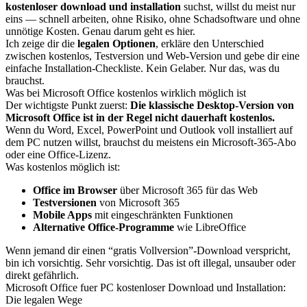
kostenloser download und installation
suchst, willst du meist nur
eins — schnell arbeiten, ohne Risiko, ohne Schadsoftware und ohne
unnötige Kosten. Genau darum geht es hier.
Ich zeige dir die
legalen Optionen
, erkläre den Unterschied
zwischen kostenlos, Testversion und Web-Version und gebe dir eine
einfache Installation-Checkliste. Kein Gelaber. Nur das, was du
brauchst.
Was bei Microsoft Office kostenlos wirklich möglich ist
Der wichtigste Punkt zuerst:
Die klassische Desktop-Version von
Microsoft Office ist in der Regel nicht dauerhaft kostenlos.
Wenn du Word, Excel, PowerPoint und Outlook voll installiert auf
dem PC nutzen willst, brauchst du meistens ein Microsoft-365-Abo
oder eine Office-Lizenz.
Was kostenlos möglich ist:
Office im Browser
über Microsoft 365 für das Web
Testversionen
von Microsoft 365
Mobile Apps
mit eingeschränkten Funktionen
Alternative Office-Programme
wie LibreOffice
Wenn jemand dir einen “gratis Vollversion”-Download verspricht,
bin ich vorsichtig. Sehr vorsichtig. Das ist oft illegal, unsauber oder
direkt gefährlich.
Microsoft Office fuer PC kostenloser Download und Installation:
Die legalen Wege