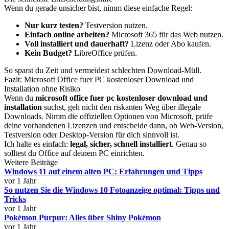
Wenn du gerade unsicher bist, nimm diese einfache Regel:
Nur kurz testen?
Testversion nutzen.
Einfach online arbeiten?
Microsoft 365 für das Web nutzen.
Voll installiert und dauerhaft?
Lizenz oder Abo kaufen.
Kein Budget?
LibreOffice prüfen.
So sparst du Zeit und vermeidest schlechten Download-Müll.
Fazit: Microsoft Office fuer PC kostenloser Download und
Installation ohne Risiko
Wenn du
microsoft office fuer pc kostenloser download und
installation
suchst, geh nicht den riskanten Weg über illegale
Downloads. Nimm die offiziellen Optionen von Microsoft, prüfe
deine vorhandenen Lizenzen und entscheide dann, ob Web-Version,
Testversion oder Desktop-Version für dich sinnvoll ist.
Ich halte es einfach:
legal, sicher, schnell installiert
. Genau so
solltest du Office auf deinem PC einrichten.
Weitere Beiträge
Windows 11 auf einem alten PC: Erfahrungen und Tipps
vor 1 Jahr
So nutzen Sie die Windows 10 Fotoanzeige optimal: Tipps und
Tricks
vor 1 Jahr
Pokémon Purpur: Alles über Shiny Pokémon
vor 1 Jahr