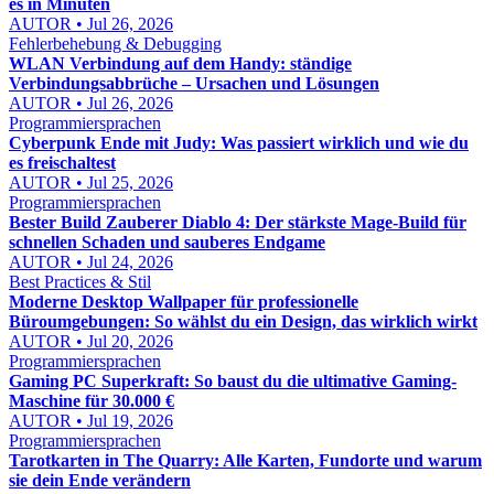
es in Minuten
AUTOR • Jul 26, 2026
Fehlerbehebung & Debugging
WLAN Verbindung auf dem Handy: ständige
Verbindungsabbrüche – Ursachen und Lösungen
AUTOR • Jul 26, 2026
Programmiersprachen
Cyberpunk Ende mit Judy: Was passiert wirklich und wie du
es freischaltest
AUTOR • Jul 25, 2026
Programmiersprachen
Bester Build Zauberer Diablo 4: Der stärkste Mage-Build für
schnellen Schaden und sauberes Endgame
AUTOR • Jul 24, 2026
Best Practices & Stil
Moderne Desktop Wallpaper für professionelle
Büroumgebungen: So wählst du ein Design, das wirklich wirkt
AUTOR • Jul 20, 2026
Programmiersprachen
Gaming PC Superkraft: So baust du die ultimative Gaming-
Maschine für 30.000 €
AUTOR • Jul 19, 2026
Programmiersprachen
Tarotkarten in The Quarry: Alle Karten, Fundorte und warum
sie dein Ende verändern