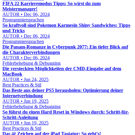
FIFA 22 Karrieremodus Tipps: So wirst du zum
Meistermanager!
AUTOR • Dec 06, 2024
Programmiersprachen
So kraftvoll sind Pokemon Karmesin Shiny Sandwiches: Tipps
und Tricks
AUTOR • Dec 06, 2024
Programmiersprachen
Die Panam-Romanze in Cyberpunk 2077: Ein tiefer Blick auf
die Charakterverbindungen
AUTOR • Dec 06, 2024
Fehlerbehebung & Debugging
Die versteckten Möglichkeiten der CMD-Eingabe auf dem
MacBook
AUTOR • Jun 24, 2025
Best Practices & Stil
Das Beste aus deiner PS5 herausholen: Optimierung deiner
Internetverbindung
AUTOR • Jun 19, 2025
Fehlerbehebung & Debugging
So führst du einen Hard Reset in Windows durch: Schritt-für-
Schritt-Anleitung
AUTOR • Jun 19, 2025
Best Practices & Stil
Das @ Zeichen auf der iPad Tastatur: So geht's!