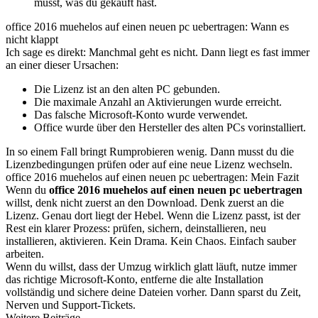
musst, was du gekauft hast.
office 2016 muehelos auf einen neuen pc uebertragen: Wann es
nicht klappt
Ich sage es direkt: Manchmal geht es nicht. Dann liegt es fast immer
an einer dieser Ursachen:
Die Lizenz ist an den alten PC gebunden.
Die maximale Anzahl an Aktivierungen wurde erreicht.
Das falsche Microsoft-Konto wurde verwendet.
Office wurde über den Hersteller des alten PCs vorinstalliert.
In so einem Fall bringt Rumprobieren wenig. Dann musst du die
Lizenzbedingungen prüfen oder auf eine neue Lizenz wechseln.
office 2016 muehelos auf einen neuen pc uebertragen: Mein Fazit
Wenn du
office 2016 muehelos auf einen neuen pc uebertragen
willst, denk nicht zuerst an den Download. Denk zuerst an die
Lizenz. Genau dort liegt der Hebel. Wenn die Lizenz passt, ist der
Rest ein klarer Prozess: prüfen, sichern, deinstallieren, neu
installieren, aktivieren. Kein Drama. Kein Chaos. Einfach sauber
arbeiten.
Wenn du willst, dass der Umzug wirklich glatt läuft, nutze immer
das richtige Microsoft-Konto, entferne die alte Installation
vollständig und sichere deine Dateien vorher. Dann sparst du Zeit,
Nerven und Support-Tickets.
Weitere Beiträge