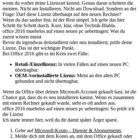
wenn du vorher deine Lizenzart kennst. Genau daran scheitern die
meisten. Nicht am Installieren. Nicht am Download. Sondern an der
Frage: Darf diese Lizenz überhaupt auf den neuen Rechner?
Wenn du das sauber löst, ist der Rest simpel. Ich gehe das hier
Schritt für Schritt durch. Kurz, klar, ohne Technik-Blabla.
office 2016 muehelos auf einen neuen pc uebertragen: Was du
zuerst wissen musst
Bevor du irgendwas deinstallierst oder neu installierst, prüfe deine
Lizenz. Das ist der wichtigste Punkt.
Bei Office 2016 gibt es im Kern zwei Fälle:
Retail-/Einzellizenz:
In vielen Fällen auf einen neuen PC
übertragbar.
OEM-/vorinstallierte Lizenz:
Meist an den alten PC
gebunden und nicht übertragbar.
Wenn du Office über deinen Microsoft-Account gekauft hast, ist die
Chance gut, dass du es neu installieren kannst. Wenn es zusammen
mit einem Rechner gekauft wurde, sieht es oft anders aus.
office 2016 muehelos auf einen neuen pc uebertragen: So prüfe ich
die Lizenz
Ich starte immer hier, weil du dir damit später Ärger sparst.
Gehe auf
Microsoft-Konto – Dienste & Abonnements
.
Melde dich mit dem Konto an, mit dem Office gekauft oder