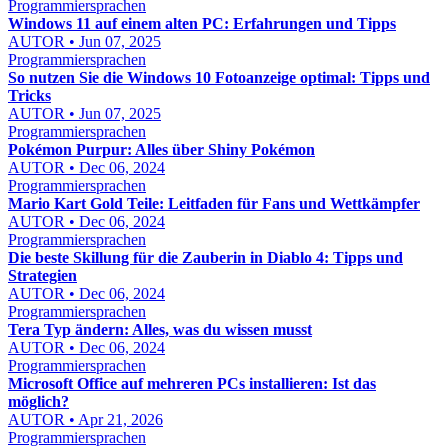
Programmiersprachen
Windows 11 auf einem alten PC: Erfahrungen und Tipps
AUTOR • Jun 07, 2025
Programmiersprachen
So nutzen Sie die Windows 10 Fotoanzeige optimal: Tipps und
Tricks
AUTOR • Jun 07, 2025
Programmiersprachen
Pokémon Purpur: Alles über Shiny Pokémon
AUTOR • Dec 06, 2024
Programmiersprachen
Mario Kart Gold Teile: Leitfaden für Fans und Wettkämpfer
AUTOR • Dec 06, 2024
Programmiersprachen
Die beste Skillung für die Zauberin in Diablo 4: Tipps und
Strategien
AUTOR • Dec 06, 2024
Programmiersprachen
Tera Typ ändern: Alles, was du wissen musst
AUTOR • Dec 06, 2024
Programmiersprachen
Microsoft Office auf mehreren PCs installieren: Ist das
möglich?
AUTOR • Apr 21, 2026
Programmiersprachen