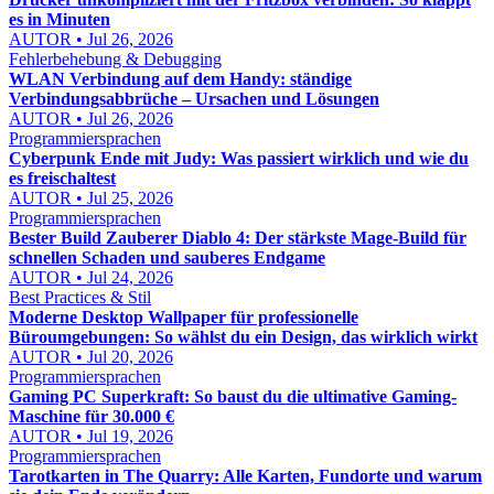
es in Minuten
AUTOR • Jul 26, 2026
Fehlerbehebung & Debugging
WLAN Verbindung auf dem Handy: ständige
Verbindungsabbrüche – Ursachen und Lösungen
AUTOR • Jul 26, 2026
Programmiersprachen
Cyberpunk Ende mit Judy: Was passiert wirklich und wie du
es freischaltest
AUTOR • Jul 25, 2026
Programmiersprachen
Bester Build Zauberer Diablo 4: Der stärkste Mage-Build für
schnellen Schaden und sauberes Endgame
AUTOR • Jul 24, 2026
Best Practices & Stil
Moderne Desktop Wallpaper für professionelle
Büroumgebungen: So wählst du ein Design, das wirklich wirkt
AUTOR • Jul 20, 2026
Programmiersprachen
Gaming PC Superkraft: So baust du die ultimative Gaming-
Maschine für 30.000 €
AUTOR • Jul 19, 2026
Programmiersprachen
Tarotkarten in The Quarry: Alle Karten, Fundorte und warum