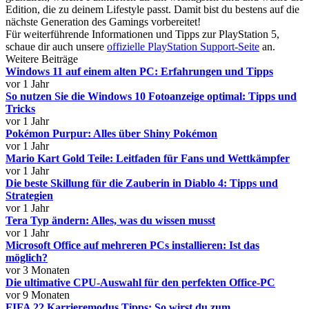
Edition, die zu deinem Lifestyle passt. Damit bist du bestens auf die
nächste Generation des Gamings vorbereitet!
Für weiterführende Informationen und Tipps zur PlayStation 5,
schaue dir auch unsere
offizielle PlayStation Support-Seite
an.
Weitere Beiträge
Windows 11 auf einem alten PC: Erfahrungen und Tipps
vor 1 Jahr
So nutzen Sie die Windows 10 Fotoanzeige optimal: Tipps und
Tricks
vor 1 Jahr
Pokémon Purpur: Alles über Shiny Pokémon
vor 1 Jahr
Mario Kart Gold Teile: Leitfaden für Fans und Wettkämpfer
vor 1 Jahr
Die beste Skillung für die Zauberin in Diablo 4: Tipps und
Strategien
vor 1 Jahr
Tera Typ ändern: Alles, was du wissen musst
vor 1 Jahr
Microsoft Office auf mehreren PCs installieren: Ist das
möglich?
vor 3 Monaten
Die ultimative CPU-Auswahl für den perfekten Office-PC
vor 9 Monaten
FIFA 22 Karrieremodus Tipps: So wirst du zum