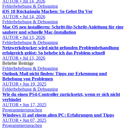
AUTOR • Jul 14, 2026
Fehlerbehebung & Debugging
iOS 18 Rückgängig Machen: So Gehst Du Vor
AUTOR • Jul 14, 2026
Fehlerbehebung & Debugging
Mac OS neu installieren: Schritt-für-Schritt-Anleitung für eine
saubere und schnelle Mac-Installation
AUTOR • Jul 13, 2026
Fehlerbehebung & Debugging
Netzwerkdrucker wird nicht gefunden Problembehandlung
erfolgreich gelöst: So behebe ich das Problem schnell
AUTOR • Jul 13, 2026
Beliebte Beiträge
Fehlerbehebung & Debugging
Outlook Mail nicht finden: Tipps zur Erkennung und
Behebung von Problemen
AUTOR • Jun 19, 2025
Fehlerbehebung & Debugging
Wie du einen PS4-Controller zurücksetzt, wenn er sich nicht
verbindet
AUTOR • Jun 17, 2025
Programmiersprachen
Windows 11 auf einem alten PC: Erfahrungen und Tipps
AUTOR • Jun 07, 2025
Programmiersprachen