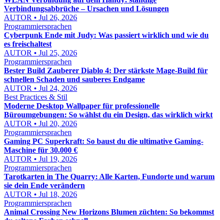
Verbindungsabbrüche – Ursachen und Lösungen
AUTOR • Jul 26, 2026
Programmiersprachen
Cyberpunk Ende mit Judy: Was passiert wirklich und wie du
es freischaltest
AUTOR • Jul 25, 2026
Programmiersprachen
Bester Build Zauberer Diablo 4: Der stärkste Mage-Build für
schnellen Schaden und sauberes Endgame
AUTOR • Jul 24, 2026
Best Practices & Stil
Moderne Desktop Wallpaper für professionelle
Büroumgebungen: So wählst du ein Design, das wirklich wirkt
AUTOR • Jul 20, 2026
Programmiersprachen
Gaming PC Superkraft: So baust du die ultimative Gaming-
Maschine für 30.000 €
AUTOR • Jul 19, 2026
Programmiersprachen
Tarotkarten in The Quarry: Alle Karten, Fundorte und warum
sie dein Ende verändern
AUTOR • Jul 18, 2026
Programmiersprachen
Animal Crossing New Horizons Blumen züchten: So bekommst