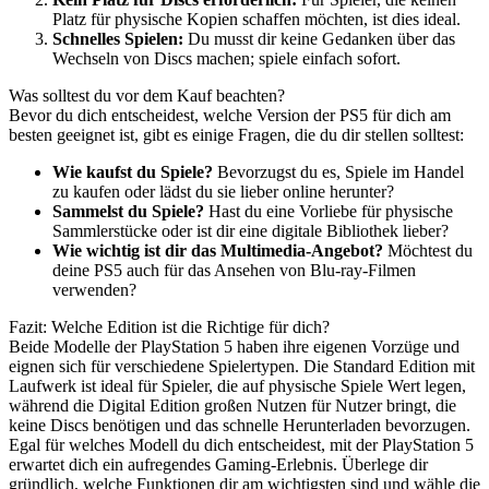
Platz für physische Kopien schaffen möchten, ist dies ideal.
Schnelles Spielen:
Du musst dir keine Gedanken über das
Wechseln von Discs machen; spiele einfach sofort.
Was solltest du vor dem Kauf beachten?
Bevor du dich entscheidest, welche Version der PS5 für dich am
besten geeignet ist, gibt es einige Fragen, die du dir stellen solltest:
Wie kaufst du Spiele?
Bevorzugst du es, Spiele im Handel
zu kaufen oder lädst du sie lieber online herunter?
Sammelst du Spiele?
Hast du eine Vorliebe für physische
Sammlerstücke oder ist dir eine digitale Bibliothek lieber?
Wie wichtig ist dir das Multimedia-Angebot?
Möchtest du
deine PS5 auch für das Ansehen von Blu-ray-Filmen
verwenden?
Fazit: Welche Edition ist die Richtige für dich?
Beide Modelle der PlayStation 5 haben ihre eigenen Vorzüge und
eignen sich für verschiedene Spielertypen. Die Standard Edition mit
Laufwerk ist ideal für Spieler, die auf physische Spiele Wert legen,
während die Digital Edition großen Nutzen für Nutzer bringt, die
keine Discs benötigen und das schnelle Herunterladen bevorzugen.
Egal für welches Modell du dich entscheidest, mit der PlayStation 5
erwartet dich ein aufregendes Gaming-Erlebnis. Überlege dir
gründlich, welche Funktionen dir am wichtigsten sind und wähle die