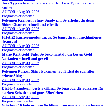
Tera Typ ändern: So änderst du den Tera Typ schnell und
sauber
AUTOR • Aug 09, 2026
Programmiersprachen
Pokemon Karmesin Shiny Sandwich: So erhöhst du deine
Shiny-Chancen schnell und effektiv
AUTOR • Aug 09, 2026
Programmiersprachen
FIFA 22 Karrieremodus Tipps: So baust du ein unschlagbares
Team auf
AUTOR • Aug 09, 2026
Programmiersprachen
Mario Kart Gold Teile: So bekommst du die besten Gold-
Varianten schnell und gezielt
AUTOR • Aug 09, 2026
Programmiersprachen
Pokemon Purpur Shiny Pokemon: So findest du schneller
seltene Shinys
AUTOR • Aug 09, 2026
Programmiersprachen
Diablo 4 Zauberin beste Skillung: So baust du die Sorceress für
starken Schaden und gutes Überleben
AUTOR • Aug 07, 2026
Programmiersprachen
Windows 10 Fotoanzeige: So öffnest, reparierst und verbesserst