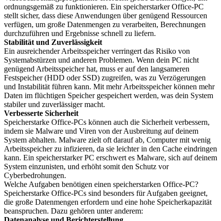
ordnungsgemäß zu funktionieren. Ein speicherstarker Office-PC
stellt sicher, dass diese Anwendungen über genügend Ressourcen
verfügen, um große Datenmengen zu verarbeiten, Berechnungen
durchzuführen und Ergebnisse schnell zu liefern.
Stabilität und Zuverlässigkeit
Ein ausreichender Arbeitsspeicher verringert das Risiko von
Systemabstürzen und anderen Problemen. Wenn dein PC nicht
genügend Arbeitsspeicher hat, muss er auf den langsameren
Festspeicher (HDD oder SSD) zugreifen, was zu Verzögerungen
und Instabilität führen kann. Mit mehr Arbeitsspeicher können mehr
Daten im flüchtigen Speicher gespeichert werden, was dein System
stabiler und zuverlässiger macht.
Verbesserte Sicherheit
Speicherstarke Office-PCs können auch die Sicherheit verbessern,
indem sie Malware und Viren von der Ausbreitung auf deinem
System abhalten. Malware zielt oft darauf ab, Computer mit wenig
Arbeitsspeicher zu infizieren, da sie leichter in den Cache eindringen
kann. Ein speicherstarker PC erschwert es Malware, sich auf deinem
System einzunisten, und erhöht somit den Schutz vor
Cyberbedrohungen.
Welche Aufgaben benötigen einen speicherstarken Office-PC?
Speicherstarke Office-PCs sind besonders für Aufgaben geeignet,
die große Datenmengen erfordern und eine hohe Speicherkapazität
beanspruchen. Dazu gehören unter anderem:
Datenanalyse und Berichterstellung