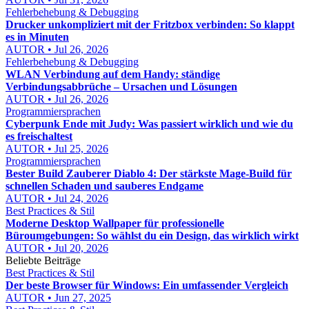
Fehlerbehebung & Debugging
Drucker unkompliziert mit der Fritzbox verbinden: So klappt
es in Minuten
AUTOR • Jul 26, 2026
Fehlerbehebung & Debugging
WLAN Verbindung auf dem Handy: ständige
Verbindungsabbrüche – Ursachen und Lösungen
AUTOR • Jul 26, 2026
Programmiersprachen
Cyberpunk Ende mit Judy: Was passiert wirklich und wie du
es freischaltest
AUTOR • Jul 25, 2026
Programmiersprachen
Bester Build Zauberer Diablo 4: Der stärkste Mage-Build für
schnellen Schaden und sauberes Endgame
AUTOR • Jul 24, 2026
Best Practices & Stil
Moderne Desktop Wallpaper für professionelle
Büroumgebungen: So wählst du ein Design, das wirklich wirkt
AUTOR • Jul 20, 2026
Beliebte Beiträge
Best Practices & Stil
Der beste Browser für Windows: Ein umfassender Vergleich
AUTOR • Jun 27, 2025