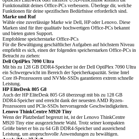
Funktionalität deines Office-PCs verbessern. Überlege dir, welche
Funktionen für deine spezifischen Bedürfnisse erforderlich sind.
Marke und Ruf
Wähle eine zuverlässige Marke wie Dell, HP oder Lenovo. Diese
Marken sind für ihre qualitativ hochwertigen Office-PCs bekannt
und bieten guten Support.
Empfohlene speicherstarke Office-PCs
Für die Bewältigung geschäftlicher Aufgaben auf höchstem Niveau
empfiehlt es sich, einen der folgenden speicherstarken Office-PCs in
Betracht zu ziehen:
Dell OptiPlex 7090 Ultra
Mit bis zu 128 GB DDR4-Speicher ist der Dell OptiPlex 7090 Ultra
ein Schwergewicht im Bereich der Speicherkapazität. Seine Intel
Core i9-Prozessoren und NVMe-SSDs garantieren extrem schnelle
Leistung.
HP EliteDesk 805 G8
Auch der HP EliteDesk 805 G8 überzeugt mit bis zu 128 GB
DDR4-Speicher und erreicht dank der neuesten AMD Ryzen-
Prozessoren und PCIe-SSDs hervorragende Geschwindigkeiten.
Lenovo ThinkCentre M920 Tiny
Wenn der Platzbedarf begrenzt ist, ist der Lenovo ThinkCentre
M920 Tiny eine ausgezeichnete Wahl. Trotz seiner kompakten
Größe bietet er bis zu 64 GB DDR4-Speicher und ausreichend
Leistung, um anspruchsvolle Anwendungen zu bewältigen.