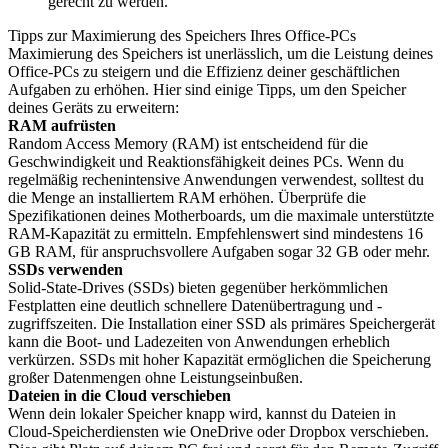
gerecht zu werden.
Tipps zur Maximierung des Speichers Ihres Office-PCs
Maximierung des Speichers ist unerlässlich, um die Leistung deines
Office-PCs zu steigern und die Effizienz deiner geschäftlichen
Aufgaben zu erhöhen. Hier sind einige Tipps, um den Speicher
deines Geräts zu erweitern:
RAM aufrüsten
Random Access Memory (RAM) ist entscheidend für die
Geschwindigkeit und Reaktionsfähigkeit deines PCs. Wenn du
regelmäßig rechenintensive Anwendungen verwendest, solltest du
die Menge an installiertem RAM erhöhen. Überprüfe die
Spezifikationen deines Motherboards, um die maximale unterstützte
RAM-Kapazität zu ermitteln. Empfehlenswert sind mindestens 16
GB RAM, für anspruchsvollere Aufgaben sogar 32 GB oder mehr.
SSDs verwenden
Solid-State-Drives (SSDs) bieten gegenüber herkömmlichen
Festplatten eine deutlich schnellere Datenübertragung und -
zugriffszeiten. Die Installation einer SSD als primäres Speichergerät
kann die Boot- und Ladezeiten von Anwendungen erheblich
verkürzen. SSDs mit hoher Kapazität ermöglichen die Speicherung
großer Datenmengen ohne Leistungseinbußen.
Dateien in die Cloud verschieben
Wenn dein lokaler Speicher knapp wird, kannst du Dateien in
Cloud-Speicherdiensten wie OneDrive oder Dropbox verschieben.