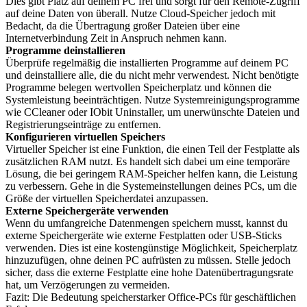
Dies gibt Platz auf deinem PC frei und sorgt für den Remote-Zugriff
auf deine Daten von überall. Nutze Cloud-Speicher jedoch mit
Bedacht, da die Übertragung großer Dateien über eine
Internetverbindung Zeit in Anspruch nehmen kann.
Programme deinstallieren
Überprüfe regelmäßig die installierten Programme auf deinem PC
und deinstalliere alle, die du nicht mehr verwendest. Nicht benötigte
Programme belegen wertvollen Speicherplatz und können die
Systemleistung beeinträchtigen. Nutze Systemreinigungsprogramme
wie CCleaner oder IObit Uninstaller, um unerwünschte Dateien und
Registrierungseinträge zu entfernen.
Konfigurieren virtuellen Speichers
Virtueller Speicher ist eine Funktion, die einen Teil der Festplatte als
zusätzlichen RAM nutzt. Es handelt sich dabei um eine temporäre
Lösung, die bei geringem RAM-Speicher helfen kann, die Leistung
zu verbessern. Gehe in die Systemeinstellungen deines PCs, um die
Größe der virtuellen Speicherdatei anzupassen.
Externe Speichergeräte verwenden
Wenn du umfangreiche Datenmengen speichern musst, kannst du
externe Speichergeräte wie externe Festplatten oder USB-Sticks
verwenden. Dies ist eine kostengünstige Möglichkeit, Speicherplatz
hinzuzufügen, ohne deinen PC aufrüsten zu müssen. Stelle jedoch
sicher, dass die externe Festplatte eine hohe Datenübertragungsrate
hat, um Verzögerungen zu vermeiden.
Fazit: Die Bedeutung speicherstarker Office-PCs für geschäftlichen