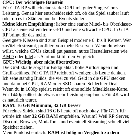
CPU: Der wichtigste Baustein
Für GTA RP will ich eine starke CPU mit guter Single-Core-
Leistung. Genau hier entscheidet sich oft, ob das Spiel sauber läuft
oder ob es in Städten und bei Events stottert.
Meine klare Empfehlung:
lieber eine starke Mittel- bis Oberklasse-
CPU als eine extrem teure GPU und eine schwache CPU. In GTA
RP bringt dir das mehr.
Geeignete Klassen sind zum Beispiel moderne 6- bis 8-Kerner. Wer
zusätzlich streamt, profitiert von mehr Reserven. Wenn du wissen
willst, welche CPUs aktuell gut passen, nutze Herstellerseiten wie
AMD
oder
Intel
als Startpunkt für den Vergleich.
GPU: Wichtig, aber nicht übertreiben
Die Grafikkarte sorgt für Bildqualität, hohe Auflösungen und
Grafiksettings. Für GTA RP reicht oft weniger, als Leute denken.
Ich sehe ständig Builds, die viel zu viel Geld in die GPU stecken
und dann bei CPU, RAM oder SSD sparen. Schlechter Deal.
Wenn du in 1080p spielst, reicht oft eine solide Mittelklasse-Karte.
Für 1440p solltest du etwas mehr Leistung einplanen. Für 4K wird
es natürlich teurer.
RAM: 16 GB Minimum, 32 GB besser
Für reines Spielen sind 16 GB heute oft noch okay. Für GTA RP
würde ich aber
32 GB RAM
empfehlen. Warum? Weil RP-Server,
Discord, Browser, Mod-Tools und eventuell Streaming schnell viel
Speicher ziehen.
Mein Punkt ist einfach:
RAM ist billig im Vergleich zu dem