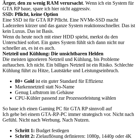
Ärger, den zu wenig RAM verursacht
. Wenn ich ein System für
GTA RP baue, spare ich hier nicht aggressiv.
SSD: Pflicht, keine Option
Eine SSD ist für GTA RP Pflicht. Eine NVMe-SSD macht
Ladezeiten kürzer und das ganze System reaktionsschneller. Das ist
kein Luxus. Das ist Basis.
Wenn du heute noch mit einer HDD spielst, merkst du den
Unterschied sofort. Ein gutes System fühlt sich dann nicht nur
schneller an, es ist es auch.
Netzteil und Kühlung: Die unsichtbaren Helden
Die meisten ignorieren Netzteil und Kühlung, bis Probleme
auftauchen. Ich nicht. Ein billiges Netzteil ist ein Risiko. Schlechte
Kühlung führt zu Hitze, Lautstärke und Leistungseinbruch.
80+ Gold
ist ein guter Standard für Effizienz
Markennetzteil statt No-Name
Genug Luftstrom im Gehäuse
CPU-Kühler passend zur Prozessorleistung wählen
So baue ich einen Gaming PC für GTA RP sinnvoll auf
Ich gehe bei einem GTA-RP-PC immer strategisch vor. Nicht nach
Gefühl. Nicht nach Werbung. Nach Nutzen.
Schritt 1:
Budget festlegen
Schritt 2:
Zielauflösung definieren: 1080p, 1440p oder 4K