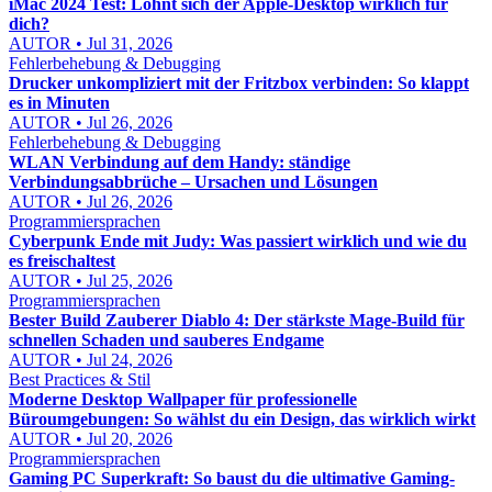
iMac 2024 Test: Lohnt sich der Apple-Desktop wirklich für
dich?
AUTOR • Jul 31, 2026
Fehlerbehebung & Debugging
Drucker unkompliziert mit der Fritzbox verbinden: So klappt
es in Minuten
AUTOR • Jul 26, 2026
Fehlerbehebung & Debugging
WLAN Verbindung auf dem Handy: ständige
Verbindungsabbrüche – Ursachen und Lösungen
AUTOR • Jul 26, 2026
Programmiersprachen
Cyberpunk Ende mit Judy: Was passiert wirklich und wie du
es freischaltest
AUTOR • Jul 25, 2026
Programmiersprachen
Bester Build Zauberer Diablo 4: Der stärkste Mage-Build für
schnellen Schaden und sauberes Endgame
AUTOR • Jul 24, 2026
Best Practices & Stil
Moderne Desktop Wallpaper für professionelle
Büroumgebungen: So wählst du ein Design, das wirklich wirkt
AUTOR • Jul 20, 2026
Programmiersprachen
Gaming PC Superkraft: So baust du die ultimative Gaming-