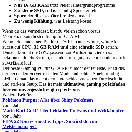
Nur 16 GB RAM
trotz vieler Hintergrundprogramme
Zu kleine SSD
, sodass ständig Speicher fehlt
Sparnetzteil
, das später Probleme macht
Zu wenig Kühlung
, was Leistung kostet
Wenn du das vermeidest, bist du vielen schon voraus.
Mein Fazit zum besten Setup für GTA RP
Wenn ich heute einen PC für GTA RP bauen würde, würde ich
zuerst auf
CPU, 32 GB RAM und eine schnelle SSD
setzen.
Danach kommt die GPU passend zur Auflösung. Genau so
bekommst du ein System, das nicht nur gut aussieht, sondern auch
zuverlässig läuft.
Der beste Gaming PC für GTA RP ist nicht der teuerste. Er ist der,
der bei echten Servern, echten Mods und echten Spielern ruhig
bleibt. Genau das macht den Unterschied zwischen Durchschnitt
und starkem Setup. Das ist mein
ultimativer gaming pc leitfaden
fuer ein unvergessliches gta rp erlebnis
.
Weitere Beiträge
Pokémon Purpur: Alles über Shiny Pokémon
vor 1 Jahr
Mario Kart Gold Teile: Leitfaden für Fans und Wettkämpfer
vor 1 Jahr
FIFA 22 Karrieremodus Tipps: So wirst du zum
Meistermanager!
vor 1 Jahr