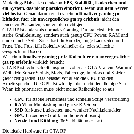
Marketing-Blabla. Ich denke an
FPS, Stabilität, Ladezeiten und
ein System, das nicht plötzlich einbricht, wenn auf dem Server
viel los ist
. Genau darum geht es beim
ultimativer gaming pc
leitfaden fuer ein unvergessliches gta rp erlebnis
: nicht den
teuersten PC kaufen, sondern den richtigen.
GTA RP ist anders als normales Gaming. Du brauchst nicht nur
starke Grafikleistung, sondern auch genug CPU-Power, RAM und
eine schnelle SSD. Sonst hast du Ruckler, lange Ladezeiten und
Frust. Und Frust killt Roleplay schneller als jedes schlechte
Gespräch im Discord.
Was ein
ultimativer gaming pc leitfaden fuer ein unvergessliches
gta rp erlebnis
wirklich braucht
GTA RP ist technisch oft anspruchsvoller als GTA V allein. Warum?
Weil viele Server Scripts, Mods, Fahrzeuge, Interiors und Spieler
gleichzeitig laden. Das belastet vor allem die CPU und den
Arbeitsspeicher. Die GPU ist wichtig, aber nicht der alleinige Star.
Wenn ich priorisieren muss, sieht meine Reihenfolge so aus:
CPU
für stabile Framerates und schnelle Script-Verarbeitung
RAM
für Multitasking und große RP-Server
SSD
für kurze Ladezeiten und weniger Nachladeruckler
GPU
für saubere Grafik und hohe Auflösung
Netzteil und Kühlung
für Stabilität unter Last
Die ideale Hardware für GTA RP