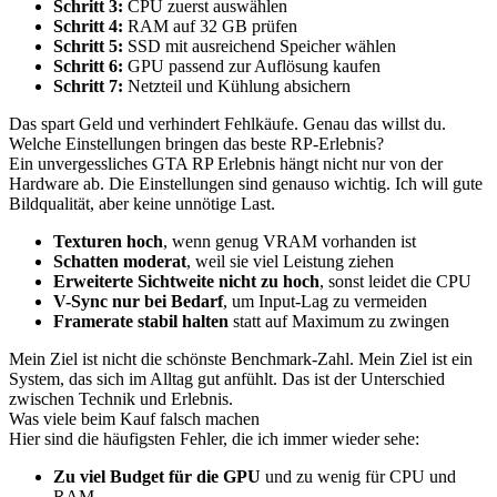
Schritt 3:
CPU zuerst auswählen
Schritt 4:
RAM auf 32 GB prüfen
Schritt 5:
SSD mit ausreichend Speicher wählen
Schritt 6:
GPU passend zur Auflösung kaufen
Schritt 7:
Netzteil und Kühlung absichern
Das spart Geld und verhindert Fehlkäufe. Genau das willst du.
Welche Einstellungen bringen das beste RP-Erlebnis?
Ein unvergessliches GTA RP Erlebnis hängt nicht nur von der
Hardware ab. Die Einstellungen sind genauso wichtig. Ich will gute
Bildqualität, aber keine unnötige Last.
Texturen hoch
, wenn genug VRAM vorhanden ist
Schatten moderat
, weil sie viel Leistung ziehen
Erweiterte Sichtweite nicht zu hoch
, sonst leidet die CPU
V-Sync nur bei Bedarf
, um Input-Lag zu vermeiden
Framerate stabil halten
statt auf Maximum zu zwingen
Mein Ziel ist nicht die schönste Benchmark-Zahl. Mein Ziel ist ein
System, das sich im Alltag gut anfühlt. Das ist der Unterschied
zwischen Technik und Erlebnis.
Was viele beim Kauf falsch machen
Hier sind die häufigsten Fehler, die ich immer wieder sehe:
Zu viel Budget für die GPU
und zu wenig für CPU und
RAM