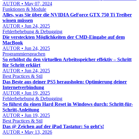
AUTOR • May 07, 2024
Funktionen & Module
Alles, was Sie über die NVIDIA GeForce GTX 750 Ti Treiber
wissen müssen
AUTOR • Jun 24, 2025
Fehlerbehebung & Debugging
Die versteckten Möglichkeiten der CMD-Eingabe auf dem
MacBook
AUTOR • Jun 24, 2025
Programmiersprachen
So erhöhst du den virtuellen Arbeitsspeicher effektiv – Schritt
für Schritt erklärt
AUTOR • Jun 24, 2025
Best Practices & Stil
Das Beste aus deiner PS5 herausholen: Optimierung deiner
Internetverbindung
AUTOR • Jun 19, 2025
Fehlerbehebung & Debugging
So führst du einen Hard Reset in Windows durch: Schritt-für-
Schritt-Anleitung
AUTOR • Jun 19, 2025
Best Practices & Stil
Das @ Zeichen auf der iPad Tastatur: So geht's!
AUTOR • May 13, 2026