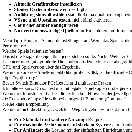
Aktuelle Grafiktreiber installieren
Shader-Cache nutzen
, wenn verfügbar
Auflösung sinnvoll wählen
statt direkt maximal hochzugehen
VSync und Upscaling testen
, nicht blind aktivieren
Controller sauber konfigurieren
Nur vertrauenswürdige Quellen
für Emulatoren und Infos nu
Mein Tipp: Fang mit Standardeinstellungen an. Wenn das Spiel stabil l
Performance.
Welche Spiele laufen am besten?
Das ist die Frage, die eigentlich jeder stellen sollte. Nicht: Welcher 
Leichtere oder gut optimierte Titel laufen oft deutlich besser als gra
CPU und Spielversion über das Ergebnis.
Wenn du konkrete Spielkompatibilität prüfen willst, ist die offiziell
https://ryujinx.org/
.
Bester Switch Emulator PC: Legale und praktische Fragen
Ich halte es kurz: Du solltest nur mit legalen Spielkopien und eigene
Wenn du dir unsicher bist, lies die rechtlichen Hinweise der jeweilige
die Endstation:
https://de.wikipedia.org/wiki/Emulator_(Computer)
.
Meine klare Empfehlung
Wenn du mich direkt fragst, welchen Weg ich gehen würde, dann ist 
Für Stabilität und saubere Nutzung:
Ryujinx
Für maximale Performance auf starkem System:
den Emulat
Für Anfänger:
die Lösung mit der einfachsten Einrichtung u