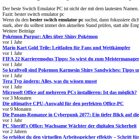
Der beste Switch Emulator PC ist nicht der mit dem lautesten Namen. 
Fazit: bester switch emulator pc
Wenn du den
bester switch emulator pc
suchst, dann fokussiere dic
stark, aber du solltest immer den aktuellen Stand prüfen, statt alte 
Weitere Beiträge
Pokémon Purpur: Alles über Shiny Pokémon
vor 1 Jahr
Mario Kart Gold Teile: Leitfaden für Fans und Wettkämpfer
vor 1 Jahr
FIFA 22 Karrieremodus Tipps: So wirst du zum Meistermanager
vor 1 Jahr
So kraftvoll sind Pokemon Karmesin Shiny Sandwiches: Tipps u
vor 1 Jahr
Tera Typ ändern: Alles, was du wissen musst
vor 1 Jahr
Microsoft Office auf mehreren PCs installieren: Ist das möglich?
vor 3 Monaten
Die ultimative CPU-Auswahl für den perfekten Office-PC
vor 9 Monaten
Die Panam-Romanze in Cyberpunk 2077: Ein tiefer Blick auf d
vor 1 Jahr
PC Sheriff's Office: Wachsame Wächter der digitalen Sicherheit
vor 2 Jahren
So erhöhst du den virtuellen Arbeitsspeicher effektiv – Schritt für