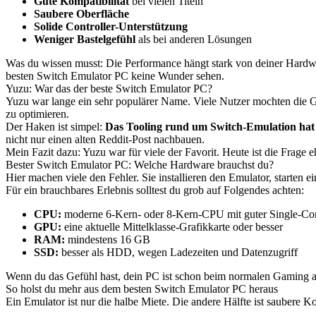
Gute Kompatibilität
bei vielen Titeln
Saubere Oberfläche
Solide Controller-Unterstützung
Weniger Bastelgefühl
als bei anderen Lösungen
Was du wissen musst: Die Performance hängt stark von deiner Hardw
besten Switch Emulator PC keine Wunder sehen.
Yuzu: War das der beste Switch Emulator PC?
Yuzu war lange ein sehr populärer Name. Viele Nutzer mochten die Ge
zu optimieren.
Der Haken ist simpel:
Das Tooling rund um Switch-Emulation hat 
nicht nur einen alten Reddit-Post nachbauen.
Mein Fazit dazu: Yuzu war für viele der Favorit. Heute ist die Frage 
Bester Switch Emulator PC: Welche Hardware brauchst du?
Hier machen viele den Fehler. Sie installieren den Emulator, starten 
Für ein brauchbares Erlebnis solltest du grob auf Folgendes achten:
CPU:
moderne 6-Kern- oder 8-Kern-CPU mit guter Single-Co
GPU:
eine aktuelle Mittelklasse-Grafikkarte oder besser
RAM:
mindestens 16 GB
SSD:
besser als HDD, wegen Ladezeiten und Datenzugriff
Wenn du das Gefühl hast, dein PC ist schon beim normalen Gaming a
So holst du mehr aus dem besten Switch Emulator PC heraus
Ein Emulator ist nur die halbe Miete. Die andere Hälfte ist saubere K