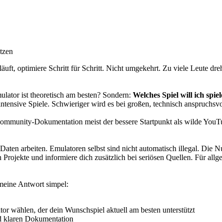
tzen
äuft, optimiere Schritt für Schritt. Nicht umgekehrt. Zu viele Leute d
Emulator ist theoretisch am besten? Sondern:
Welches Spiel will ich spie
fikintensive Spiele. Schwieriger wird es bei großen, technisch anspruch
e Community-Dokumentation meist der bessere Startpunkt als wilde YouTu
n Daten arbeiten. Emulatoren selbst sind nicht automatisch illegal. Di
n Projekte und informiere dich zusätzlich bei seriösen Quellen. Für allg
meine Antwort simpel:
or wählen, der dein Wunschspiel aktuell am besten unterstützt
nd klaren Dokumentation