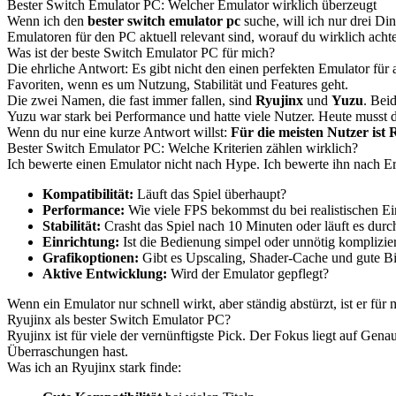
Bester Switch Emulator PC: Welcher Emulator wirklich überzeugt
Wenn ich den
bester switch emulator pc
suche, will ich nur drei Di
Emulatoren für den PC aktuell relevant sind, worauf du wirklich acht
Was ist der beste Switch Emulator PC für mich?
Die ehrliche Antwort: Es gibt nicht den einen perfekten Emulator fü
Favoriten, wenn es um Nutzung, Stabilität und Features geht.
Die zwei Namen, die fast immer fallen, sind
Ryujinx
und
Yuzu
. Bei
Yuzu war stark bei Performance und hatte viele Nutzer. Heute musst 
Wenn du nur eine kurze Antwort willst:
Für die meisten Nutzer ist 
Bester Switch Emulator PC: Welche Kriterien zählen wirklich?
Ich bewerte einen Emulator nicht nach Hype. Ich bewerte ihn nach Er
Kompatibilität:
Läuft das Spiel überhaupt?
Performance:
Wie viele FPS bekommst du bei realistischen Ei
Stabilität:
Crasht das Spiel nach 10 Minuten oder läuft es durc
Einrichtung:
Ist die Bedienung simpel oder unnötig komplizier
Grafikoptionen:
Gibt es Upscaling, Shader-Cache und gute Bil
Aktive Entwicklung:
Wird der Emulator gepflegt?
Wenn ein Emulator nur schnell wirkt, aber ständig abstürzt, ist er fü
Ryujinx als bester Switch Emulator PC?
Ryujinx ist für viele der vernünftigste Pick. Der Fokus liegt auf Gena
Überraschungen hast.
Was ich an Ryujinx stark finde: