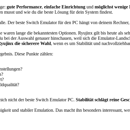
nge:
gute Performance
,
einfache Einrichtung
und
möglichst wenige
en musst und wie du die beste Lösung für dein System findest.
r alle. Der beste Switch Emulator für den PC hängt von deinem Rechner
de waren lange die bekanntesten Optionen. Ryujinx gilt bis heute als se
du bei der Auswahl genauer hinschauen, weil sich die Emulator-Landsch
Ryujinx die sicherere Wahl
, wenn es um Stabilität und nachvollziehba
gebnis. Diese Punkte zählen:
nstellungen?
h?
t?
dqualität?
r mich nicht der beste Switch Emulator PC.
Stabilität schlägt reine Ges
uigkeit und stabiler Emulation. Das macht ihn besonders interessant, we