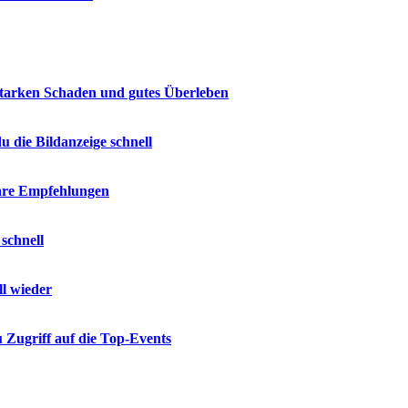
 starken Schaden und gutes Überleben
u die Bildanzeige schnell
are Empfehlungen
schnell
ll wieder
 Zugriff auf die Top-Events