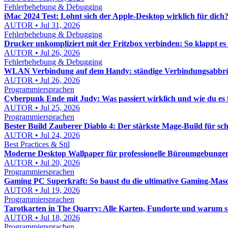
Fehlerbehebung & Debugging
iMac 2024 Test: Lohnt sich der Apple-Desktop wirklich für dich
AUTOR • Jul 31, 2026
Fehlerbehebung & Debugging
Drucker unkompliziert mit der Fritzbox verbinden: So klappt es
AUTOR • Jul 26, 2026
Fehlerbehebung & Debugging
WLAN Verbindung auf dem Handy: ständige Verbindungsabbrü
AUTOR • Jul 26, 2026
Programmiersprachen
Cyberpunk Ende mit Judy: Was passiert wirklich und wie du es f
AUTOR • Jul 25, 2026
Programmiersprachen
Bester Build Zauberer Diablo 4: Der stärkste Mage-Build für s
AUTOR • Jul 24, 2026
Best Practices & Stil
Moderne Desktop Wallpaper für professionelle Büroumgebungen: 
AUTOR • Jul 20, 2026
Programmiersprachen
Gaming PC Superkraft: So baust du die ultimative Gaming-Masc
AUTOR • Jul 19, 2026
Programmiersprachen
Tarotkarten in The Quarry: Alle Karten, Fundorte und warum s
AUTOR • Jul 18, 2026
Programmiersprachen