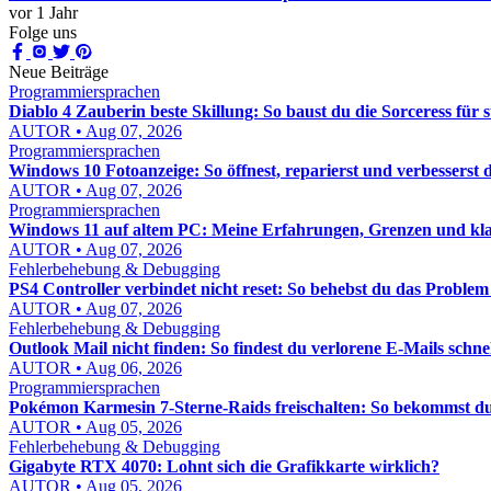
vor 1 Jahr
Folge uns
Neue Beiträge
Programmiersprachen
Diablo 4 Zauberin beste Skillung: So baust du die Sorceress für
AUTOR • Aug 07, 2026
Programmiersprachen
Windows 10 Fotoanzeige: So öffnest, reparierst und verbesserst d
AUTOR • Aug 07, 2026
Programmiersprachen
Windows 11 auf altem PC: Meine Erfahrungen, Grenzen und kl
AUTOR • Aug 07, 2026
Fehlerbehebung & Debugging
PS4 Controller verbindet nicht reset: So behebst du das Problem 
AUTOR • Aug 07, 2026
Fehlerbehebung & Debugging
Outlook Mail nicht finden: So findest du verlorene E-Mails schne
AUTOR • Aug 06, 2026
Programmiersprachen
Pokémon Karmesin 7-Sterne-Raids freischalten: So bekommst du
AUTOR • Aug 05, 2026
Fehlerbehebung & Debugging
Gigabyte RTX 4070: Lohnt sich die Grafikkarte wirklich?
AUTOR • Aug 05, 2026