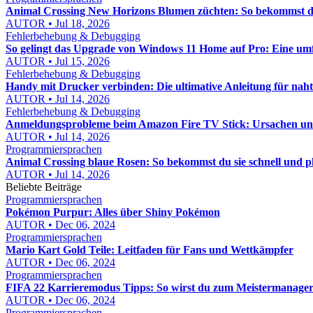
Animal Crossing New Horizons Blumen züchten: So bekommst du
AUTOR • Jul 18, 2026
Fehlerbehebung & Debugging
So gelingt das Upgrade von Windows 11 Home auf Pro: Eine um
AUTOR • Jul 15, 2026
Fehlerbehebung & Debugging
Handy mit Drucker verbinden: Die ultimative Anleitung für nah
AUTOR • Jul 14, 2026
Fehlerbehebung & Debugging
Anmeldungsprobleme beim Amazon Fire TV Stick: Ursachen und 
AUTOR • Jul 14, 2026
Programmiersprachen
Animal Crossing blaue Rosen: So bekommst du sie schnell und p
AUTOR • Jul 14, 2026
Beliebte Beiträge
Programmiersprachen
Pokémon Purpur: Alles über Shiny Pokémon
AUTOR • Dec 06, 2024
Programmiersprachen
Mario Kart Gold Teile: Leitfaden für Fans und Wettkämpfer
AUTOR • Dec 06, 2024
Programmiersprachen
FIFA 22 Karrieremodus Tipps: So wirst du zum Meistermanager
AUTOR • Dec 06, 2024
Programmiersprachen