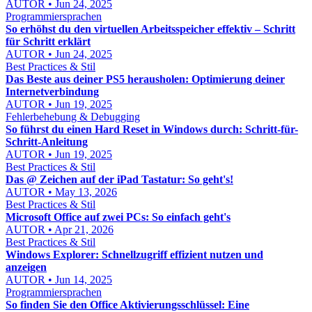
AUTOR • Jun 24, 2025
Programmiersprachen
So erhöhst du den virtuellen Arbeitsspeicher effektiv – Schritt
für Schritt erklärt
AUTOR • Jun 24, 2025
Best Practices & Stil
Das Beste aus deiner PS5 herausholen: Optimierung deiner
Internetverbindung
AUTOR • Jun 19, 2025
Fehlerbehebung & Debugging
So führst du einen Hard Reset in Windows durch: Schritt-für-
Schritt-Anleitung
AUTOR • Jun 19, 2025
Best Practices & Stil
Das @ Zeichen auf der iPad Tastatur: So geht's!
AUTOR • May 13, 2026
Best Practices & Stil
Microsoft Office auf zwei PCs: So einfach geht's
AUTOR • Apr 21, 2026
Best Practices & Stil
Windows Explorer: Schnellzugriff effizient nutzen und
anzeigen
AUTOR • Jun 14, 2025
Programmiersprachen
So finden Sie den Office Aktivierungsschlüssel: Eine