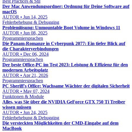
Best Practices & Stil
Der Mac Anwendungsordner: Ordnung für Deine Software auf
macOS
AUTOR • Jun 14, 2025
Fehlerbehebung & Debugging
Problemlösung: Unmountable Boot Volume in Windows 11
AUTOR • Jun 08, 2025
Programmiersprachen
Die Panam-Romanze in Cyberpunk 2077: Ein tiefer Blick auf
die Charakterverbindungen
AUTOR • Dec 06, 2024
Programmiersprachen
Der beste Office-PC im Test 2023: Leistung & Effizienz für den
modernen Arbeitsplatz
AUTOR • Apr 21, 2026
Programmiersprachen
PC Sheriff's Office: Wachsame Wächter der digitalen Sicherheit
AUTOR • May 07, 2024
Funktionen & Module
Alles, was Sie über die NVIDIA GeForce GTX 750 Ti Treiber
wissen müssen
AUTOR • Jun 24, 2025
Fehlerbehebung & Debugging
Die versteckten Möglichkeiten der CMD-Eingabe auf dem
MacBook