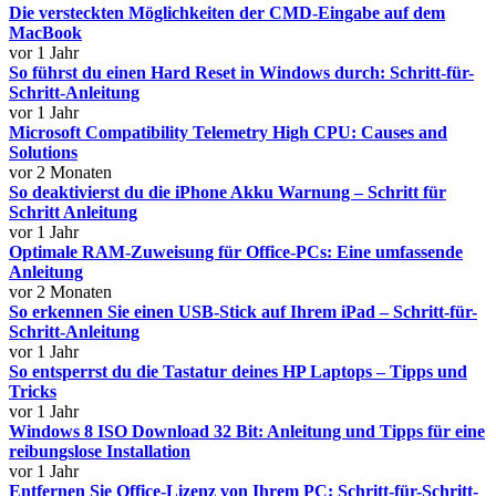
Die versteckten Möglichkeiten der CMD-Eingabe auf dem
MacBook
vor 1 Jahr
So führst du einen Hard Reset in Windows durch: Schritt-für-
Schritt-Anleitung
vor 1 Jahr
Microsoft Compatibility Telemetry High CPU: Causes and
Solutions
vor 2 Monaten
So deaktivierst du die iPhone Akku Warnung – Schritt für
Schritt Anleitung
vor 1 Jahr
Optimale RAM-Zuweisung für Office-PCs: Eine umfassende
Anleitung
vor 2 Monaten
So erkennen Sie einen USB-Stick auf Ihrem iPad – Schritt-für-
Schritt-Anleitung
vor 1 Jahr
So entsperrst du die Tastatur deines HP Laptops – Tipps und
Tricks
vor 1 Jahr
Windows 8 ISO Download 32 Bit: Anleitung und Tipps für eine
reibungslose Installation
vor 1 Jahr
Entfernen Sie Office-Lizenz von Ihrem PC: Schritt-für-Schritt-