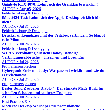
Gigabyte RTX 4070: Lohnt sich die Grafikkarte wirklich?
AUTOR • Aug 05, 2026
Fehlerbehebung & Debugging
iMac 2024 Test: Lohnt sich der Apple-Desktop wirklich für
dich?
AUTOR • Jul 31, 2026
Fehlerbehebung & Debugging
Drucker unkompliziert mit der Fritzbox verbinden: So klappt
es in Minuten
AUTOR • Jul 26, 2026
Fehlerbehebung & Debugging
WLAN Verbindung auf dem Handy: ständige
Verbindungsabbrüche – Ursachen und Lösungen
AUTOR • Jul 26, 2026
Programmiersprachen
Cyberpunk Ende mit Judy: Was passiert wirklich und wie du
es freischaltest
AUTOR • Jul 25, 2026
Programmiersprachen
Bester Build Zauberer Diablo 4: Der stärkste Mage-Build für
schnellen Schaden und sauberes Endgame
AUTOR • Jul 24, 2026
Best Practices & Stil
Moderne Desktop Wallpaper für professionelle