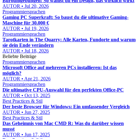
Büroumgebungen: So wählst du ein Design, das wirklich wirkt
AUTOR • Jul 20, 2026
Programmiersprachen
Gaming PC Superkraft: So baust du die ultimative Gaming-
Maschine für 30.000 €
AUTOR • Jul 19, 2026
Programmiersprachen
Tarotkarten in The Quarry: Alle Karten, Fundorte und warum
sie dein Ende verändern
AUTOR • Jul 18, 2026
Beliebte Beiträge
Programmiersprachen
Microsoft Office auf mehreren PCs installieren: Ist das
möglich?
AUTOR • Apr 21, 2026
Programmiersprachen
Die ultimative CPU-Auswahl für den perfekten Office-PC
AUTOR • Oct 13, 2025
Best Practices & Stil
Der beste Browser für Windows: Ein umfassender Vergleich
AUTOR • Jun 27, 2025
Best Practices & Stil
Das Geheimnis von Mac CMD R: Was du darüber wissen
musst
AUTOR • Jun 17, 2025