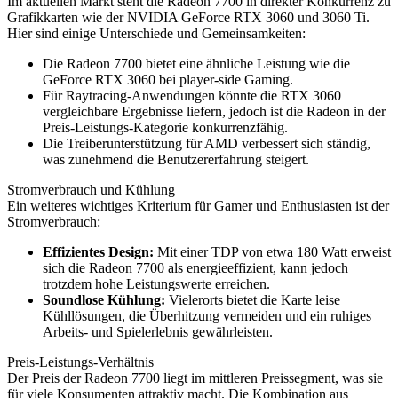
Im aktuellen Markt steht die Radeon 7700 in direkter Konkurrenz zu
Grafikkarten wie der NVIDIA GeForce RTX 3060 und 3060 Ti.
Hier sind einige Unterschiede und Gemeinsamkeiten:
Die Radeon 7700 bietet eine ähnliche Leistung wie die
GeForce RTX 3060 bei player-side Gaming.
Für Raytracing-Anwendungen könnte die RTX 3060
vergleichbare Ergebnisse liefern, jedoch ist die Radeon in der
Preis-Leistungs-Kategorie konkurrenzfähig.
Die Treiberunterstützung für AMD verbessert sich ständig,
was zunehmend die Benutzererfahrung steigert.
Stromverbrauch und Kühlung
Ein weiteres wichtiges Kriterium für Gamer und Enthusiasten ist der
Stromverbrauch:
Effizientes Design:
Mit einer TDP von etwa 180 Watt erweist
sich die Radeon 7700 als energieeffizient, kann jedoch
trotzdem hohe Leistungswerte erreichen.
Soundlose Kühlung:
Vielerorts bietet die Karte leise
Kühllösungen, die Überhitzung vermeiden und ein ruhiges
Arbeits- und Spielerlebnis gewährleisten.
Preis-Leistungs-Verhältnis
Der Preis der Radeon 7700 liegt im mittleren Preissegment, was sie
für viele Konsumenten attraktiv macht. Die Kombination aus