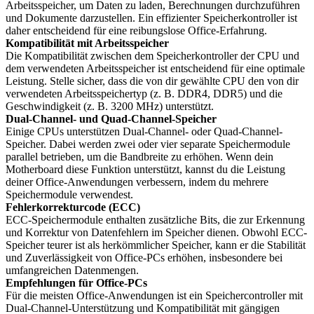
Arbeitsspeicher, um Daten zu laden, Berechnungen durchzuführen
und Dokumente darzustellen. Ein effizienter Speicherkontroller ist
daher entscheidend für eine reibungslose Office-Erfahrung.
Kompatibilität mit Arbeitsspeicher
Die Kompatibilität zwischen dem Speicherkontroller der CPU und
dem verwendeten Arbeitsspeicher ist entscheidend für eine optimale
Leistung. Stelle sicher, dass die von dir gewählte CPU den von dir
verwendeten Arbeitsspeichertyp (z. B. DDR4, DDR5) und die
Geschwindigkeit (z. B. 3200 MHz) unterstützt.
Dual-Channel- und Quad-Channel-Speicher
Einige CPUs unterstützen Dual-Channel- oder Quad-Channel-
Speicher. Dabei werden zwei oder vier separate Speichermodule
parallel betrieben, um die Bandbreite zu erhöhen. Wenn dein
Motherboard diese Funktion unterstützt, kannst du die Leistung
deiner Office-Anwendungen verbessern, indem du mehrere
Speichermodule verwendest.
Fehlerkorrekturcode (ECC)
ECC-Speichermodule enthalten zusätzliche Bits, die zur Erkennung
und Korrektur von Datenfehlern im Speicher dienen. Obwohl ECC-
Speicher teurer ist als herkömmlicher Speicher, kann er die Stabilität
und Zuverlässigkeit von Office-PCs erhöhen, insbesondere bei
umfangreichen Datenmengen.
Empfehlungen für Office-PCs
Für die meisten Office-Anwendungen ist ein Speichercontroller mit
Dual-Channel-Unterstützung und Kompatibilität mit gängigen