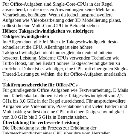
Für Office-Aufgaben sind Single-Core-CPUs in der Regel
ausreichend, da die meisten Anwendungen keine Mehrkern-
Verarbeitung benötigen. Wenn du jedoch anspruchsvollere
Aufgaben wie Videobearbeitung oder 3D-Modellierung planst,
solltest du eine Multi-Core-CPU in Betracht ziehen.
Höhere Taktgeschwindigkeiten vs. niedrigere
Taktgeschwindigkeiten
Im Allgemeinen gilt: Je höher die Taktgeschwindigkeit, desto
schneller ist die CPU. Allerdings ist eine höhere
Taktgeschwindigkeit nicht immer gleichbedeutend mit einer
besseren Leistung. Moderne CPUs verwenden Techniken wie
Turbo Boost, um bei Bedarf höhere Taktgeschwindigkeiten zu
erreichen. Daher ist es wichtiger, eine CPU mit einer guten Single-
Thread-Leistung zu wählen, die für Office-Aufgaben unerlässlich
ist.
Taktfrequenzbereiche für Office-PCs
Für grundlegende Office-Aufgaben wie Textverarbeitung, E-Mails
und Tabellenkalkulationen ist eine Taktgeschwindigkeit von 2,5
GHz bis 3,0 GHz in der Regel ausreichend. Für anspruchsvollere
Aufgaben wie Videoanrufe, Präsentationen mit vielen Bildern und
Multitasking solltest du eine CPU mit einer Taktgeschwindigkeit
von 3,0 GHz bis 3,5 GHz in Betracht ziehen.
Übertaktung für verbesserte Leistung
Die Übertaktung ist ein Prozess zur Erhöhung der
Taktgeschwindigkeit einer CPU über ihre vom Hersteller