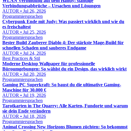
WLAN Verbindung auf dem Handy: ständige
Verbindungsabbrüche – Ursachen und Lösungen
AUTOR • Jul 26, 2026
Programmiersprachen
Cyberpunk Ende mit Judy: Was passiert wirklich und wie du
es freischaltest
AUTOR • Jul 25, 2026
Programmiersprachen
Bester Build Zauberer Diablo 4: Der stärkste Mage-Build für
schnellen Schaden und sauberes Endgame
AUTOR • Jul 24, 2026
Best Practices & Stil
Moderne Desktop Wallpaper für professionelle
Büroumgebungen: So wählst du ein Design, das wirklich wirkt
AUTOR • Jul 20, 2026
Programmiersprachen
Gaming PC Superkraft: So baust du die ultimative Gaming-
Maschine für 30.000 €
AUTOR • Jul 19, 2026
Programmiersprachen
Tarotkarten in The Quarry: Alle Karten, Fundorte und warum
sie dein Ende verändern
AUTOR • Jul 18, 2026
Programmiersprachen
Animal Crossing New Horizons Blumen züchten: So bekommst