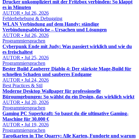
Drucker unkompliziert mit der Fritzbox verbinden: So klappt
es in Minuten
AUTOR • Jul 26, 2026
Fehlerbehebung & Debugging
WLAN Verbindung auf dem Handy: ständige
Verbindungsabbrüche – Ursachen und Lösungen
AUTOR • Jul 26, 2026
Programmiersprachen
Cyberpunk Ende mit Judy: Was passiert wirklich und wie du
es freischaltest
AUTOR • Jul 25, 2026
Programmiersprachen
Bester Build Zauberer Diablo 4: Der stärkste Mage-Build für
schnellen Schaden und sauberes Endgame
AUTOR • Jul 24, 2026
Best Practices & Stil
Moderne Desktop Wallpaper für professionelle
Büroumgebungen: So wählst du ein Design, das wirklich wirkt
AUTOR • Jul 20, 2026
Programmiersprachen
Gaming PC Superkraft: So baust du die ultimative Gaming-
Maschine für 30.000 €
AUTOR • Jul 19, 2026
Programmiersprachen
Tarotkarten in The Quarry: Alle Karten, Fundorte und warum