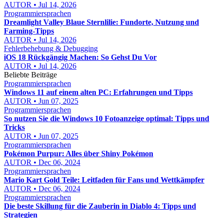
AUTOR • Jul 14, 2026
Programmiersprachen
Dreamlight Valley Blaue Sternlilie: Fundorte, Nutzung und
Farming-Tipps
AUTOR • Jul 14, 2026
Fehlerbehebung & Debugging
iOS 18 Rückgängig Machen: So Gehst Du Vor
AUTOR • Jul 14, 2026
Beliebte Beiträge
Programmiersprachen
Windows 11 auf einem alten PC: Erfahrungen und Tipps
AUTOR • Jun 07, 2025
Programmiersprachen
So nutzen Sie die Windows 10 Fotoanzeige optimal: Tipps und
Tricks
AUTOR • Jun 07, 2025
Programmiersprachen
Pokémon Purpur: Alles über Shiny Pokémon
AUTOR • Dec 06, 2024
Programmiersprachen
Mario Kart Gold Teile: Leitfaden für Fans und Wettkämpfer
AUTOR • Dec 06, 2024
Programmiersprachen
Die beste Skillung für die Zauberin in Diablo 4: Tipps und
Strategien