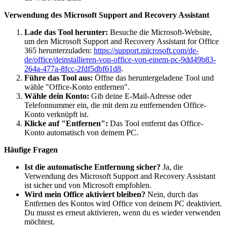
Verwendung des Microsoft Support and Recovery Assistant
Lade das Tool herunter:
Besuche die Microsoft-Website,
um den Microsoft Support and Recovery Assistant for Office
365 herunterzuladen:
https://support.microsoft.com/de-
de/office/deinstallieren-von-office-von-einem-pc-9dd49b83-
264a-477a-8fcc-2fdf5dbf61d8
.
Führe das Tool aus:
Öffne das heruntergeladene Tool und
wähle "Office-Konto entfernen".
Wähle dein Konto:
Gib deine E-Mail-Adresse oder
Telefonnummer ein, die mit dem zu entfernenden Office-
Konto verknüpft ist.
Klicke auf "Entfernen":
Das Tool entfernt das Office-
Konto automatisch von deinem PC.
Häufige Fragen
Ist die automatische Entfernung sicher?
Ja, die
Verwendung des Microsoft Support and Recovery Assistant
ist sicher und von Microsoft empfohlen.
Wird mein Office aktiviert bleiben?
Nein, durch das
Entfernen des Kontos wird Office von deinem PC deaktiviert.
Du musst es erneut aktivieren, wenn du es wieder verwenden
möchtest.