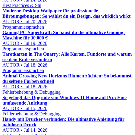
Best Practices & Stil
Moderne Desktop Wallpaper für professionelle
Büroumgebungen: So wählst du ein Design, das wirklich wirkt
AUTOR • Jul 20, 2026
Programmiersprachen
Gaming PC Superkraft: So baust du die ultimative Gaming-
Maschine für 30.000 €
AUTOR • Jul 19, 2026
Programmiersprachen
Tarotkarten in The Quarry: Alle Karten, Fundorte und warum
sie dein Ende verändern
AUTOR • Jul 18, 2026
Programmiersprachen
Animal Crossing New Horizons Blumen züchten: So bekommst
du seltene Farben schnell
AUTOR • Jul 18, 2026
Fehlerbehebung & Debugging
So gelingt das Upgrade von Windows 11 Home auf Pro: Eine
umfassende Anleitung
AUTOR • Jul 15, 2026
Fehlerbehebung & Debugging
Handy mit Drucker verbinden: Die ultimative Anleitung für
nahtlosen Druck
AUTOR • Jul 14, 2026