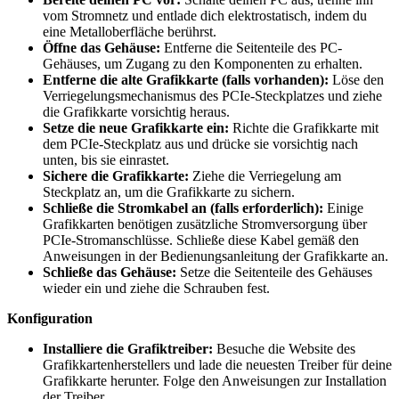
vom Stromnetz und entlade dich elektrostatisch, indem du
eine Metalloberfläche berührst.
Öffne das Gehäuse:
Entferne die Seitenteile des PC-
Gehäuses, um Zugang zu den Komponenten zu erhalten.
Entferne die alte Grafikkarte (falls vorhanden):
Löse den
Verriegelungsmechanismus des PCIe-Steckplatzes und ziehe
die Grafikkarte vorsichtig heraus.
Setze die neue Grafikkarte ein:
Richte die Grafikkarte mit
dem PCIe-Steckplatz aus und drücke sie vorsichtig nach
unten, bis sie einrastet.
Sichere die Grafikkarte:
Ziehe die Verriegelung am
Steckplatz an, um die Grafikkarte zu sichern.
Schließe die Stromkabel an (falls erforderlich):
Einige
Grafikkarten benötigen zusätzliche Stromversorgung über
PCIe-Stromanschlüsse. Schließe diese Kabel gemäß den
Anweisungen in der Bedienungsanleitung der Grafikkarte an.
Schließe das Gehäuse:
Setze die Seitenteile des Gehäuses
wieder ein und ziehe die Schrauben fest.
Konfiguration
Installiere die Grafiktreiber:
Besuche die Website des
Grafikkartenherstellers und lade die neuesten Treiber für deine
Grafikkarte herunter. Folge den Anweisungen zur Installation
der Treiber.