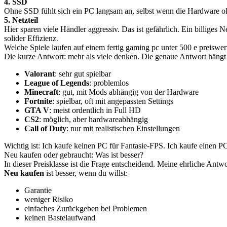
4. SSD
Ohne SSD fühlt sich ein PC langsam an, selbst wenn die Hardware o
5. Netzteil
Hier sparen viele Händler aggressiv. Das ist gefährlich. Ein billiges N
solider Effizienz.
Welche Spiele laufen auf einem fertig gaming pc unter 500 e preisw
Die kurze Antwort: mehr als viele denken. Die genaue Antwort hängt 
Valorant
: sehr gut spielbar
League of Legends
: problemlos
Minecraft
: gut, mit Mods abhängig von der Hardware
Fortnite
: spielbar, oft mit angepassten Settings
GTA V
: meist ordentlich in Full HD
CS2
: möglich, aber hardwareabhängig
Call of Duty
: nur mit realistischen Einstellungen
Wichtig ist: Ich kaufe keinen PC für Fantasie-FPS. Ich kaufe einen PC
Neu kaufen oder gebraucht: Was ist besser?
In dieser Preisklasse ist die Frage entscheidend. Meine ehrliche Antw
Neu kaufen
ist besser, wenn du willst:
Garantie
weniger Risiko
einfaches Zurückgeben bei Problemen
keinen Bastelaufwand