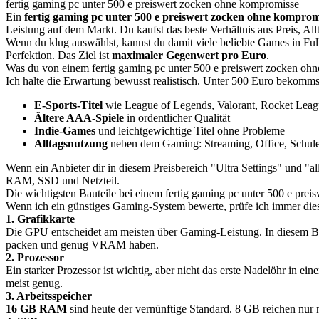
fertig gaming pc unter 500 e preiswert zocken ohne kompromisse
Ein
fertig gaming pc unter 500 e preiswert zocken ohne komprom
Leistung auf dem Markt. Du kaufst das beste Verhältnis aus Preis, All
Wenn du klug auswählst, kannst du damit viele beliebte Games in Full
Perfektion. Das Ziel ist
maximaler Gegenwert pro Euro
.
Was du von einem fertig gaming pc unter 500 e preiswert zocken oh
Ich halte die Erwartung bewusst realistisch. Unter 500 Euro bekomms
E-Sports-Titel
wie League of Legends, Valorant, Rocket Leagu
Ältere AAA-Spiele
in ordentlicher Qualität
Indie-Games
und leichtgewichtige Titel ohne Probleme
Alltagsnutzung
neben dem Gaming: Streaming, Office, Schul
Wenn ein Anbieter dir in diesem Preisbereich "Ultra Settings" und "al
RAM, SSD und Netzteil.
Die wichtigsten Bauteile bei einem fertig gaming pc unter 500 e pre
Wenn ich ein günstiges Gaming-System bewerte, prüfe ich immer die
1. Grafikkarte
Die GPU entscheidet am meisten über Gaming-Leistung. In diesem Budge
packen und genug VRAM haben.
2. Prozessor
Ein starker Prozessor ist wichtig, aber nicht das erste Nadelöhr in e
meist genug.
3. Arbeitsspeicher
16 GB RAM
sind heute der vernünftige Standard. 8 GB reichen nur 