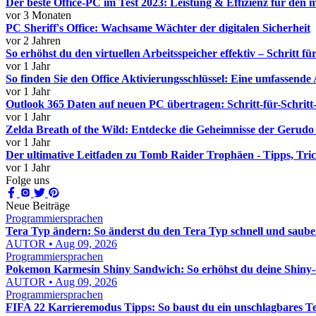
Der beste Office-PC im Test 2023: Leistung & Effizienz für den 
vor 3 Monaten
PC Sheriff's Office: Wachsame Wächter der digitalen Sicherheit
vor 2 Jahren
So erhöhst du den virtuellen Arbeitsspeicher effektiv – Schritt für
vor 1 Jahr
So finden Sie den Office Aktivierungsschlüssel: Eine umfassende
vor 1 Jahr
Outlook 365 Daten auf neuen PC übertragen: Schritt-für-Schritt
vor 1 Jahr
Zelda Breath of the Wild: Entdecke die Geheimnisse der Gerudo
vor 1 Jahr
Der ultimative Leitfaden zu Tomb Raider Trophäen - Tipps, Tric
vor 1 Jahr
Folge uns
Neue Beiträge
Programmiersprachen
Tera Typ ändern: So änderst du den Tera Typ schnell und saube
AUTOR • Aug 09, 2026
Programmiersprachen
Pokemon Karmesin Shiny Sandwich: So erhöhst du deine Shiny-C
AUTOR • Aug 09, 2026
Programmiersprachen
FIFA 22 Karrieremodus Tipps: So baust du ein unschlagbares T