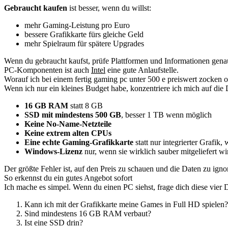
Gebraucht kaufen
ist besser, wenn du willst:
mehr Gaming-Leistung pro Euro
bessere Grafikkarte fürs gleiche Geld
mehr Spielraum für spätere Upgrades
Wenn du gebraucht kaufst, prüfe Plattformen und Informationen genau.
PC-Komponenten ist auch
Intel
eine gute Anlaufstelle.
Worauf ich bei einem fertig gaming pc unter 500 e preiswert zocken
Wenn ich nur ein kleines Budget habe, konzentriere ich mich auf die
16 GB RAM
statt 8 GB
SSD mit mindestens 500 GB
, besser 1 TB wenn möglich
Keine No-Name-Netzteile
Keine extrem alten CPUs
Eine echte Gaming-Grafikkarte
statt nur integrierter Grafik, 
Windows-Lizenz
nur, wenn sie wirklich sauber mitgeliefert wi
Der größte Fehler ist, auf den Preis zu schauen und die Daten zu igno
So erkennst du ein gutes Angebot sofort
Ich mache es simpel. Wenn du einen PC siehst, frage dich diese vier 
Kann ich mit der Grafikkarte meine Games in Full HD spielen?
Sind mindestens 16 GB RAM verbaut?
Ist eine SSD drin?