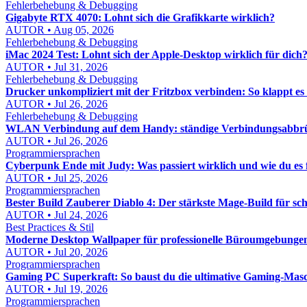
Fehlerbehebung & Debugging
Gigabyte RTX 4070: Lohnt sich die Grafikkarte wirklich?
AUTOR • Aug 05, 2026
Fehlerbehebung & Debugging
iMac 2024 Test: Lohnt sich der Apple-Desktop wirklich für dich
AUTOR • Jul 31, 2026
Fehlerbehebung & Debugging
Drucker unkompliziert mit der Fritzbox verbinden: So klappt es
AUTOR • Jul 26, 2026
Fehlerbehebung & Debugging
WLAN Verbindung auf dem Handy: ständige Verbindungsabbrü
AUTOR • Jul 26, 2026
Programmiersprachen
Cyberpunk Ende mit Judy: Was passiert wirklich und wie du es f
AUTOR • Jul 25, 2026
Programmiersprachen
Bester Build Zauberer Diablo 4: Der stärkste Mage-Build für s
AUTOR • Jul 24, 2026
Best Practices & Stil
Moderne Desktop Wallpaper für professionelle Büroumgebungen: 
AUTOR • Jul 20, 2026
Programmiersprachen
Gaming PC Superkraft: So baust du die ultimative Gaming-Masc
AUTOR • Jul 19, 2026
Programmiersprachen