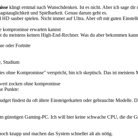
isse
klingt erstmal nach Wunschdenken. Ist es nicht. Aber ich sage dir 
tagstauglichkeit und Spielbarkeit. Genau darum geht es.
 HD sauber spielen. Nicht immer auf Ultra. Aber oft mit guten Einstell
ne kompromisse erwarten kannst
t du meistens keinen High-End-Rechner. Was du aber bekommen kannst, i
e oder Fortnite
e, Studium
les ohne Kompromisse" verspricht, bin ich skeptisch. Das ist meistens 
iswert zocken ohne kompromisse
se Punkte:
t findest du oft ältere Einsteigerkarten oder gebrauchte Modelle. Das 
inem günstigen Gaming-PC. Ich will hier keine schwache CPU, die die Gra
noch knapp und machen das System schneller alt als nötig.