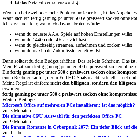
Ist das Netzteil vertrauenswürdig?
Wenn du bei zwei oder mehr Punkten unsicher bist, ist das Angebot w
Wann sich ein fertig gaming pc unter 500 e preiswert zocken ohne ko
Ich sage auch klar, wann ich davon abraten würde:
wenn du neueste AAA-Spiele auf hohen Einstellungen willst
wenn du 1440p oder 4K als Ziel hast
wenn du gleichzeitig streamen, aufnehmen und zocken willst
wenn du maximale Zukunftssicherheit willst
Dann solltest du dein Budget erhöhen. Das ist kein Scheitern. Das ist 
Mein Fazit zum fertig gaming pc unter 500 e preiswert zocken ohne
Ein
fertig gaming pc unter 500 e preiswert zocken ohne komprom
einen Rechner kaufen, der in Full HD Spaß macht, schnell startet und 
Meine Regel ist einfach:
nicht den billigsten, sondern den klügste
erwarten.
fertig gaming pc unter 500 e preiswert zocken ohne kompromisse
Weitere Beiträge
Microsoft Office auf mehreren PCs installieren: Ist das möglich?
vor 3 Monaten
Die ultimative CPU-Auswahl für den perfekten Office-PC
vor 9 Monaten
Die Panam-Romanze in Cyberpunk 2077: Ein tiefer Blick auf d
vor 1 Jahr