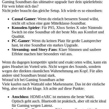
Gaming Soundbars das ultimative upgrade fuer dein spielerlebnis:
Für wen lohnt sich das?
Nicht jeder braucht das gleiche Setup. Ich würde es so einordnen:
Casual Gamer
: Wenn du einfach besseren Sound willst,
reicht oft schon eine gute Mittelklasse-Soundbar.
Konsolen-Spieler
: Für PS5, Xbox Series X oder Nintendo
Switch ist eine Soundbar oft der beste Mix aus Komfort und
Qualität.
PC-Gamer
: Wenn du keinen Platz für große Lautsprecher
hast, ist eine Soundbar ein starkes Upgrade.
Streaming- und Story-Fans
: Klare Stimmen und saubere
Effekte machen hier besonders viel aus.
Wenn du dagegen kompetitiv spielst und exakt orten willst, kann ein
gutes Headset im Vorteil sein. Nicht wegen des Sounds, sondern
wegen der direkten räumlichen Wahrnehmung am Kopf. Für alles
andere sind Soundbars brutal stark.
Worauf ich bei Gaming Soundbars achte
Viele kaufen nach Wattzahl oder Markenname. Das ist der einfache
Weg, aber nicht der kluge. Ich achte auf diese Punkte:
Anschluss
: HDMI eARC ist meistens die beste Wahl.
Optisch geht auch. Bluetooth ist praktisch, aber oft nicht ideal
für Gaming wegen Latenz.