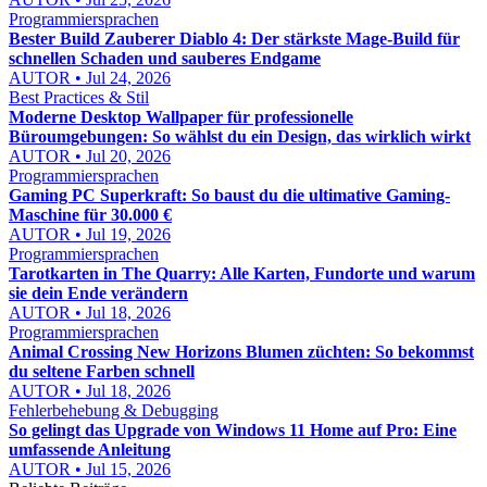
Programmiersprachen
Bester Build Zauberer Diablo 4: Der stärkste Mage-Build für
schnellen Schaden und sauberes Endgame
AUTOR • Jul 24, 2026
Best Practices & Stil
Moderne Desktop Wallpaper für professionelle
Büroumgebungen: So wählst du ein Design, das wirklich wirkt
AUTOR • Jul 20, 2026
Programmiersprachen
Gaming PC Superkraft: So baust du die ultimative Gaming-
Maschine für 30.000 €
AUTOR • Jul 19, 2026
Programmiersprachen
Tarotkarten in The Quarry: Alle Karten, Fundorte und warum
sie dein Ende verändern
AUTOR • Jul 18, 2026
Programmiersprachen
Animal Crossing New Horizons Blumen züchten: So bekommst
du seltene Farben schnell
AUTOR • Jul 18, 2026
Fehlerbehebung & Debugging
So gelingt das Upgrade von Windows 11 Home auf Pro: Eine
umfassende Anleitung
AUTOR • Jul 15, 2026