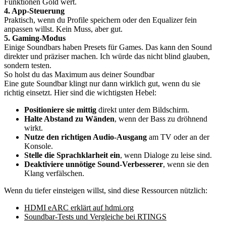
Funktionen Gold wert.
4. App-Steuerung
Praktisch, wenn du Profile speichern oder den Equalizer fein
anpassen willst. Kein Muss, aber gut.
5. Gaming-Modus
Einige Soundbars haben Presets für Games. Das kann den Sound
direkter und präziser machen. Ich würde das nicht blind glauben,
sondern testen.
So holst du das Maximum aus deiner Soundbar
Eine gute Soundbar klingt nur dann wirklich gut, wenn du sie
richtig einsetzt. Hier sind die wichtigsten Hebel:
Positioniere sie mittig
direkt unter dem Bildschirm.
Halte Abstand zu Wänden
, wenn der Bass zu dröhnend
wirkt.
Nutze den richtigen Audio-Ausgang
am TV oder an der
Konsole.
Stelle die Sprachklarheit ein
, wenn Dialoge zu leise sind.
Deaktiviere unnötige Sound-Verbesserer
, wenn sie den
Klang verfälschen.
Wenn du tiefer einsteigen willst, sind diese Ressourcen nützlich:
HDMI eARC erklärt auf hdmi.org
Soundbar-Tests und Vergleiche bei RTINGS