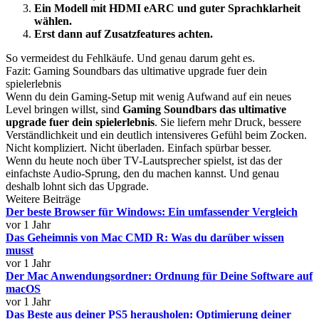
Ein Modell mit HDMI eARC und guter Sprachklarheit
wählen.
Erst dann auf Zusatzfeatures achten.
So vermeidest du Fehlkäufe. Und genau darum geht es.
Fazit: Gaming Soundbars das ultimative upgrade fuer dein
spielerlebnis
Wenn du dein Gaming-Setup mit wenig Aufwand auf ein neues
Level bringen willst, sind
Gaming Soundbars das ultimative
upgrade fuer dein spielerlebnis
. Sie liefern mehr Druck, bessere
Verständlichkeit und ein deutlich intensiveres Gefühl beim Zocken.
Nicht kompliziert. Nicht überladen. Einfach spürbar besser.
Wenn du heute noch über TV-Lautsprecher spielst, ist das der
einfachste Audio-Sprung, den du machen kannst. Und genau
deshalb lohnt sich das Upgrade.
Weitere Beiträge
Der beste Browser für Windows: Ein umfassender Vergleich
vor 1 Jahr
Das Geheimnis von Mac CMD R: Was du darüber wissen
musst
vor 1 Jahr
Der Mac Anwendungsordner: Ordnung für Deine Software auf
macOS
vor 1 Jahr
Das Beste aus deiner PS5 herausholen: Optimierung deiner