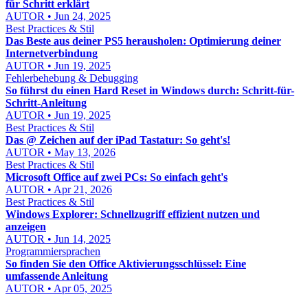
für Schritt erklärt
AUTOR • Jun 24, 2025
Best Practices & Stil
Das Beste aus deiner PS5 herausholen: Optimierung deiner
Internetverbindung
AUTOR • Jun 19, 2025
Fehlerbehebung & Debugging
So führst du einen Hard Reset in Windows durch: Schritt-für-
Schritt-Anleitung
AUTOR • Jun 19, 2025
Best Practices & Stil
Das @ Zeichen auf der iPad Tastatur: So geht's!
AUTOR • May 13, 2026
Best Practices & Stil
Microsoft Office auf zwei PCs: So einfach geht's
AUTOR • Apr 21, 2026
Best Practices & Stil
Windows Explorer: Schnellzugriff effizient nutzen und
anzeigen
AUTOR • Jun 14, 2025
Programmiersprachen
So finden Sie den Office Aktivierungsschlüssel: Eine
umfassende Anleitung
AUTOR • Apr 05, 2025