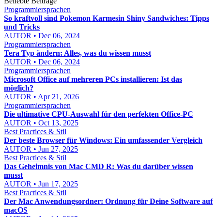
Beliebte Beiträge
Programmiersprachen
So kraftvoll sind Pokemon Karmesin Shiny Sandwiches: Tipps
und Tricks
AUTOR • Dec 06, 2024
Programmiersprachen
Tera Typ ändern: Alles, was du wissen musst
AUTOR • Dec 06, 2024
Programmiersprachen
Microsoft Office auf mehreren PCs installieren: Ist das
möglich?
AUTOR • Apr 21, 2026
Programmiersprachen
Die ultimative CPU-Auswahl für den perfekten Office-PC
AUTOR • Oct 13, 2025
Best Practices & Stil
Der beste Browser für Windows: Ein umfassender Vergleich
AUTOR • Jun 27, 2025
Best Practices & Stil
Das Geheimnis von Mac CMD R: Was du darüber wissen
musst
AUTOR • Jun 17, 2025
Best Practices & Stil
Der Mac Anwendungsordner: Ordnung für Deine Software auf
macOS