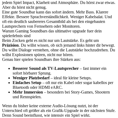
jedem Spiel Impact, Klarheit und Atmosphäre. Du hörst zwar etwas.
Aber du hörst nicht genug.
Eine gute Soundbar kann das sofort ändern. Mehr Bass. Klarere
Effekte. Bessere Sprachverständlichkeit. Weniger Kabelsalat. Und
oft ein deutlich saubereres Gesamtbild als bei den eingebauten
Lautsprechern von Fernsehern oder Monitoren.
Warum Gaming Soundbars das ultimative upgrade fuer dein
spielerlebnis sind
Beim Zocken geht es nicht nur um Lautstärke. Es geht um
Präzision
. Du willst wissen, ob sich jemand links hinter dir bewegt.
Du willst Dialoge verstehen, ohne die Lautstärke hochzudrehen. Du
willst Explosionen spüren, nicht nur hören.
Genau hier spielen Soundbars ihre Stärken aus:
Besserer Sound als TV-Lautsprecher
– fast immer ein
sofort hörbarer Sprung.
Weniger Platzbedarf
– ideal für kleine Setups.
Einfaches Setup
– oft nur ein Kabel oder sogar kabellos per
Bluetooth oder HDMI eARC.
Mehr Immersion
– besonders bei Story-Games, Shootern
und Rennspielen.
Wenn du bisher keine externe Audio-Lösung nutzt, ist der
Unterschied oft größer als ein Grafik-Upgrade in der nächsten Stufe.
Denn Sound beeinflusst, wie intensiv ein Spiel wirkt.