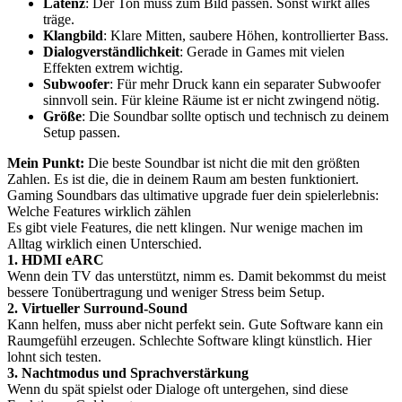
Latenz
: Der Ton muss zum Bild passen. Sonst wirkt alles
träge.
Klangbild
: Klare Mitten, saubere Höhen, kontrollierter Bass.
Dialogverständlichkeit
: Gerade in Games mit vielen
Effekten extrem wichtig.
Subwoofer
: Für mehr Druck kann ein separater Subwoofer
sinnvoll sein. Für kleine Räume ist er nicht zwingend nötig.
Größe
: Die Soundbar sollte optisch und technisch zu deinem
Setup passen.
Mein Punkt:
Die beste Soundbar ist nicht die mit den größten
Zahlen. Es ist die, die in deinem Raum am besten funktioniert.
Gaming Soundbars das ultimative upgrade fuer dein spielerlebnis:
Welche Features wirklich zählen
Es gibt viele Features, die nett klingen. Nur wenige machen im
Alltag wirklich einen Unterschied.
1. HDMI eARC
Wenn dein TV das unterstützt, nimm es. Damit bekommst du meist
bessere Tonübertragung und weniger Stress beim Setup.
2. Virtueller Surround-Sound
Kann helfen, muss aber nicht perfekt sein. Gute Software kann ein
Raumgefühl erzeugen. Schlechte Software klingt künstlich. Hier
lohnt sich testen.
3. Nachtmodus und Sprachverstärkung
Wenn du spät spielst oder Dialoge oft untergehen, sind diese