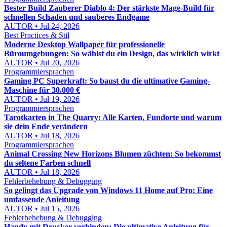
Bester Build Zauberer Diablo 4: Der stärkste Mage-Build für
schnellen Schaden und sauberes Endgame
AUTOR • Jul 24, 2026
Best Practices & Stil
Moderne Desktop Wallpaper für professionelle
Büroumgebungen: So wählst du ein Design, das wirklich wirkt
AUTOR • Jul 20, 2026
Programmiersprachen
Gaming PC Superkraft: So baust du die ultimative Gaming-
Maschine für 30.000 €
AUTOR • Jul 19, 2026
Programmiersprachen
Tarotkarten in The Quarry: Alle Karten, Fundorte und warum
sie dein Ende verändern
AUTOR • Jul 18, 2026
Programmiersprachen
Animal Crossing New Horizons Blumen züchten: So bekommst
du seltene Farben schnell
AUTOR • Jul 18, 2026
Fehlerbehebung & Debugging
So gelingt das Upgrade von Windows 11 Home auf Pro: Eine
umfassende Anleitung
AUTOR • Jul 15, 2026
Fehlerbehebung & Debugging
Handy mit Drucker verbinden: Die ultimative Anleitung für