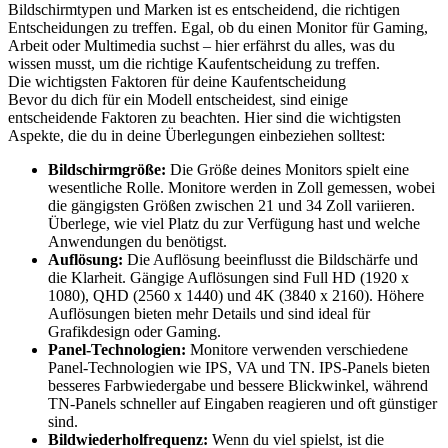
Bildschirmtypen und Marken ist es entscheidend, die richtigen
Entscheidungen zu treffen. Egal, ob du einen Monitor für Gaming,
Arbeit oder Multimedia suchst – hier erfährst du alles, was du
wissen musst, um die richtige Kaufentscheidung zu treffen.
Die wichtigsten Faktoren für deine Kaufentscheidung
Bevor du dich für ein Modell entscheidest, sind einige
entscheidende Faktoren zu beachten. Hier sind die wichtigsten
Aspekte, die du in deine Überlegungen einbeziehen solltest:
Bildschirmgröße:
Die Größe deines Monitors spielt eine
wesentliche Rolle. Monitore werden in Zoll gemessen, wobei
die gängigsten Größen zwischen 21 und 34 Zoll variieren.
Überlege, wie viel Platz du zur Verfügung hast und welche
Anwendungen du benötigst.
Auflösung:
Die Auflösung beeinflusst die Bildschärfe und
die Klarheit. Gängige Auflösungen sind Full HD (1920 x
1080), QHD (2560 x 1440) und 4K (3840 x 2160). Höhere
Auflösungen bieten mehr Details und sind ideal für
Grafikdesign oder Gaming.
Panel-Technologien:
Monitore verwenden verschiedene
Panel-Technologien wie IPS, VA und TN. IPS-Panels bieten
besseres Farbwiedergabe und bessere Blickwinkel, während
TN-Panels schneller auf Eingaben reagieren und oft günstiger
sind.
Bildwiederholfrequenz:
Wenn du viel spielst, ist die