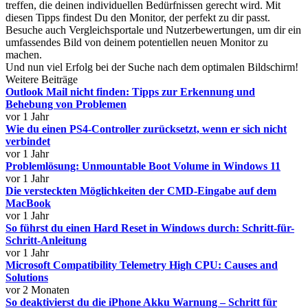
treffen, die deinen individuellen Bedürfnissen gerecht wird. Mit
diesen Tipps findest Du den Monitor, der perfekt zu dir passt.
Besuche auch Vergleichsportale und Nutzerbewertungen, um dir ein
umfassendes Bild von deinem potentiellen neuen Monitor zu
machen.
Und nun viel Erfolg bei der Suche nach dem optimalen Bildschirm!
Weitere Beiträge
Outlook Mail nicht finden: Tipps zur Erkennung und
Behebung von Problemen
vor 1 Jahr
Wie du einen PS4-Controller zurücksetzt, wenn er sich nicht
verbindet
vor 1 Jahr
Problemlösung: Unmountable Boot Volume in Windows 11
vor 1 Jahr
Die versteckten Möglichkeiten der CMD-Eingabe auf dem
MacBook
vor 1 Jahr
So führst du einen Hard Reset in Windows durch: Schritt-für-
Schritt-Anleitung
vor 1 Jahr
Microsoft Compatibility Telemetry High CPU: Causes and
Solutions
vor 2 Monaten
So deaktivierst du die iPhone Akku Warnung – Schritt für