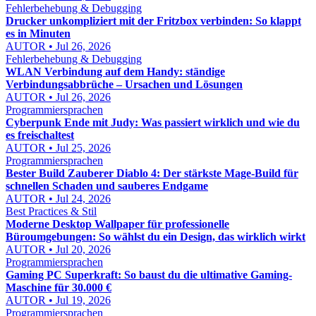
Fehlerbehebung & Debugging
Drucker unkompliziert mit der Fritzbox verbinden: So klappt
es in Minuten
AUTOR • Jul 26, 2026
Fehlerbehebung & Debugging
WLAN Verbindung auf dem Handy: ständige
Verbindungsabbrüche – Ursachen und Lösungen
AUTOR • Jul 26, 2026
Programmiersprachen
Cyberpunk Ende mit Judy: Was passiert wirklich und wie du
es freischaltest
AUTOR • Jul 25, 2026
Programmiersprachen
Bester Build Zauberer Diablo 4: Der stärkste Mage-Build für
schnellen Schaden und sauberes Endgame
AUTOR • Jul 24, 2026
Best Practices & Stil
Moderne Desktop Wallpaper für professionelle
Büroumgebungen: So wählst du ein Design, das wirklich wirkt
AUTOR • Jul 20, 2026
Programmiersprachen
Gaming PC Superkraft: So baust du die ultimative Gaming-
Maschine für 30.000 €
AUTOR • Jul 19, 2026
Programmiersprachen