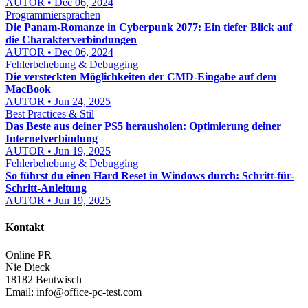
AUTOR • Dec 06, 2024
Programmiersprachen
Die Panam-Romanze in Cyberpunk 2077: Ein tiefer Blick auf
die Charakterverbindungen
AUTOR • Dec 06, 2024
Fehlerbehebung & Debugging
Die versteckten Möglichkeiten der CMD-Eingabe auf dem
MacBook
AUTOR • Jun 24, 2025
Best Practices & Stil
Das Beste aus deiner PS5 herausholen: Optimierung deiner
Internetverbindung
AUTOR • Jun 19, 2025
Fehlerbehebung & Debugging
So führst du einen Hard Reset in Windows durch: Schritt-für-
Schritt-Anleitung
AUTOR • Jun 19, 2025
Kontakt
Online PR
Nie Dieck
18182 Bentwisch
Email:
info@office-pc-test.com