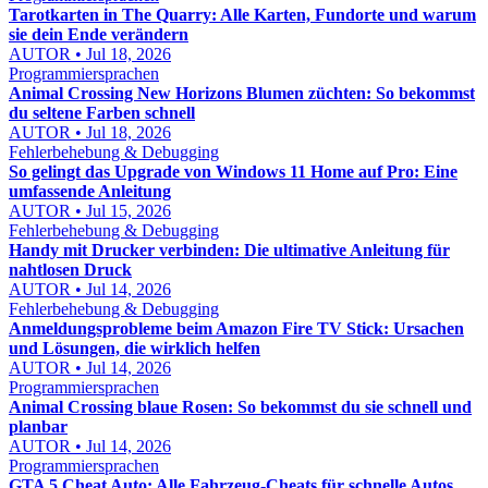
Tarotkarten in The Quarry: Alle Karten, Fundorte und warum
sie dein Ende verändern
AUTOR • Jul 18, 2026
Programmiersprachen
Animal Crossing New Horizons Blumen züchten: So bekommst
du seltene Farben schnell
AUTOR • Jul 18, 2026
Fehlerbehebung & Debugging
So gelingt das Upgrade von Windows 11 Home auf Pro: Eine
umfassende Anleitung
AUTOR • Jul 15, 2026
Fehlerbehebung & Debugging
Handy mit Drucker verbinden: Die ultimative Anleitung für
nahtlosen Druck
AUTOR • Jul 14, 2026
Fehlerbehebung & Debugging
Anmeldungsprobleme beim Amazon Fire TV Stick: Ursachen
und Lösungen, die wirklich helfen
AUTOR • Jul 14, 2026
Programmiersprachen
Animal Crossing blaue Rosen: So bekommst du sie schnell und
planbar
AUTOR • Jul 14, 2026
Programmiersprachen
GTA 5 Cheat Auto: Alle Fahrzeug-Cheats für schnelle Autos,