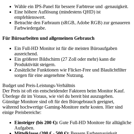
Wähle ein IPS-Panel für bessere Farbtreue und -genauigkeit.
Eine höhere Auflösung (mindestens QHD) ist
empfehlenswert.
Betrachte den Farbraum (sRGB, Adobe RGB) zur genaueren
Farbwiedergabe.
Für Büroarbeiten und allgemeinen Gebrauch
Ein Full-HD Monitor ist für die meisten Büroaufgaben
ausreichend.
Ein größerer Bildschirm (27 Zoll oder mehr) kann die
Produktivität steigern.
Zusätzliche Funktionen wie Flicker-Free und Blaulichtfilter
sorgen für eine angenehme Nutzung.
Budget und Preis-Leistungs-Verhältnis
Der Preis ist oft ein entscheidender Faktoren beim Monitor Kauf.
Überlege dir im Voraus, wie viel du bereit bist auszugeben.
Günstige Monitore sind oft für den Bürogebrauch geeignet,
während hochwertige Gaming-Monitore mehr kosten. Hier sind
einige Preisbereiche:
Einsteiger (bis 200 €):
Gute Full-HD Monitore für alltägliche
Aufgaben.
Mittelklasse (200 € - 500 €):
Bessere Farbgenauigkeit,