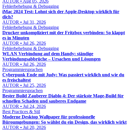
AUTOR • Aug 05, 2026
Fehlerbehebung & Debugging
iMac 2024 Test: Lohnt sich der Apple-Desktop wirklich für
dich?
AUTOR • Jul 31, 2026
Fehlerbehebung & Debugging
Drucker unkompliziert mit der Fritzbox verbinden: So klappt
es in Minuten
AUTOR • Jul 26, 2026
Fehlerbehebung & Debugging
WLAN Verbindung auf dem Handy: ständige
Verbindungsabbrüche – Ursachen und Lösungen
AUTOR • Jul 26, 2026
Programmiersprachen
Cyberpunk Ende mit Judy: Was passiert wirklich und wie du
es freischaltest
AUTOR • Jul 25, 2026
Programmiersprachen
Bester Build Zauberer Diablo 4: Der stärkste Mage-Build für
schnellen Schaden und sauberes Endgame
AUTOR • Jul 24, 2026
Best Practices & Stil
Moderne Desktop Wallpaper für professionelle
Büroumgebungen: So wählst du ein Design, das wirklich wirkt
AUTOR • Jul 20, 2026