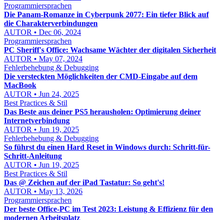
Programmiersprachen
Die Panam-Romanze in Cyberpunk 2077: Ein tiefer Blick auf
die Charakterverbindungen
AUTOR • Dec 06, 2024
Programmiersprachen
PC Sheriff's Office: Wachsame Wächter der digitalen Sicherheit
AUTOR • May 07, 2024
Fehlerbehebung & Debugging
Die versteckten Möglichkeiten der CMD-Eingabe auf dem
MacBook
AUTOR • Jun 24, 2025
Best Practices & Stil
Das Beste aus deiner PS5 herausholen: Optimierung deiner
Internetverbindung
AUTOR • Jun 19, 2025
Fehlerbehebung & Debugging
So führst du einen Hard Reset in Windows durch: Schritt-für-
Schritt-Anleitung
AUTOR • Jun 19, 2025
Best Practices & Stil
Das @ Zeichen auf der iPad Tastatur: So geht's!
AUTOR • May 13, 2026
Programmiersprachen
Der beste Office-PC im Test 2023: Leistung & Effizienz für den
modernen Arbeitsplatz