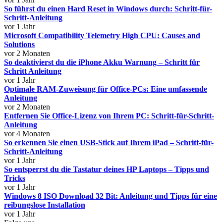
So führst du einen Hard Reset in Windows durch: Schritt-für-
Schritt-Anleitung
vor 1 Jahr
Microsoft Compatibility Telemetry High CPU: Causes and
Solutions
vor 2 Monaten
So deaktivierst du die iPhone Akku Warnung – Schritt für
Schritt Anleitung
vor 1 Jahr
Optimale RAM-Zuweisung für Office-PCs: Eine umfassende
Anleitung
vor 2 Monaten
Entfernen Sie Office-Lizenz von Ihrem PC: Schritt-für-Schritt-
Anleitung
vor 4 Monaten
So erkennen Sie einen USB-Stick auf Ihrem iPad – Schritt-für-
Schritt-Anleitung
vor 1 Jahr
So entsperrst du die Tastatur deines HP Laptops – Tipps und
Tricks
vor 1 Jahr
Windows 8 ISO Download 32 Bit: Anleitung und Tipps für eine
reibungslose Installation
vor 1 Jahr