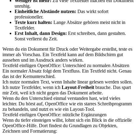
Weniger ist mehr:
Zu viele Textfelder machen ein Dokument
unruhig.
Einheitliche Abstände nutzen:
Das wirkt sofort
professioneller.
Texte kurz halten:
Lange Absätze gehören meist nicht in
Textfelder.
Erst Inhalt, dann Design:
Erst schreiben, dann gestalten.
Sonst verlierst du Zeit.
Wenn du ein Dokument für Druck oder Weitergabe erstellst, teste es
immer als Vorschau. Ein Textfeld kann auf dem Bildschirm gut
aussehen und im Ausdruck anders wirken.
Textfeld einfügen OpenOffice: Unterschied zu normalen Absätzen
Ein normaler Absatz folgt dem Textfluss. Ein Textfeld nicht. Genau
das ist der Kernunterschied.
Ich nutze normalen Text, wenn Inhalte linear gelesen werden sollen.
Ich nutze Textfelder, wenn ich
Layout-Freiheit
brauche. Das spart
mir Zeit, weil ich nicht gegen das Dokument arbeite.
Wenn du den Unterschied einmal verstanden hast, wird vieles
leichter. Du hörst auf, OpenOffice wie ein starres Schreibprogramm
zu behandeln, und nutzt es wie ein Layout-Tool.
Textfeld einfügen OpenOffice: nützliche Ergänzungen
Wenn du tiefer einsteigen willst, lohnt sich ein Blick in die offizielle
OpenOffice-Hilfe. Dort findest du Grundlagen zu Objekten,
Zeichnen und Formatierung: