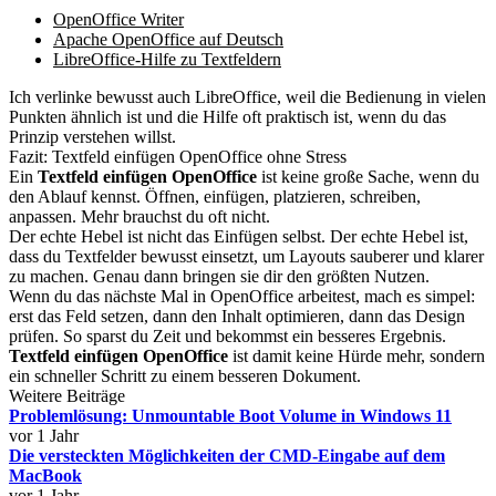
OpenOffice Writer
Apache OpenOffice auf Deutsch
LibreOffice-Hilfe zu Textfeldern
Ich verlinke bewusst auch LibreOffice, weil die Bedienung in vielen
Punkten ähnlich ist und die Hilfe oft praktisch ist, wenn du das
Prinzip verstehen willst.
Fazit: Textfeld einfügen OpenOffice ohne Stress
Ein
Textfeld einfügen OpenOffice
ist keine große Sache, wenn du
den Ablauf kennst. Öffnen, einfügen, platzieren, schreiben,
anpassen. Mehr brauchst du oft nicht.
Der echte Hebel ist nicht das Einfügen selbst. Der echte Hebel ist,
dass du Textfelder bewusst einsetzt, um Layouts sauberer und klarer
zu machen. Genau dann bringen sie dir den größten Nutzen.
Wenn du das nächste Mal in OpenOffice arbeitest, mach es simpel:
erst das Feld setzen, dann den Inhalt optimieren, dann das Design
prüfen. So sparst du Zeit und bekommst ein besseres Ergebnis.
Textfeld einfügen OpenOffice
ist damit keine Hürde mehr, sondern
ein schneller Schritt zu einem besseren Dokument.
Weitere Beiträge
Problemlösung: Unmountable Boot Volume in Windows 11
vor 1 Jahr
Die versteckten Möglichkeiten der CMD-Eingabe auf dem
MacBook
vor 1 Jahr