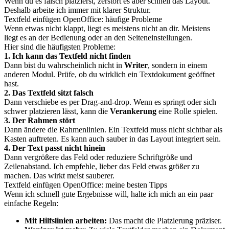
Wenn du es falsch platzierst, zerstört es aber schnell das Layout.
Deshalb arbeite ich immer mit klarer Struktur.
Textfeld einfügen OpenOffice: häufige Probleme
Wenn etwas nicht klappt, liegt es meistens nicht an dir. Meistens
liegt es an der Bedienung oder an den Seiteneinstellungen.
Hier sind die häufigsten Probleme:
1. Ich kann das Textfeld nicht finden
Dann bist du wahrscheinlich nicht in
Writer
, sondern in einem
anderen Modul. Prüfe, ob du wirklich ein Textdokument geöffnet
hast.
2. Das Textfeld sitzt falsch
Dann verschiebe es per Drag-and-drop. Wenn es springt oder sich
schwer platzieren lässt, kann die
Verankerung
eine Rolle spielen.
3. Der Rahmen stört
Dann ändere die Rahmenlinien. Ein Textfeld muss nicht sichtbar als
Kasten auftreten. Es kann auch sauber in das Layout integriert sein.
4. Der Text passt nicht hinein
Dann vergrößere das Feld oder reduziere Schriftgröße und
Zeilenabstand. Ich empfehle, lieber das Feld etwas größer zu
machen. Das wirkt meist sauberer.
Textfeld einfügen OpenOffice: meine besten Tipps
Wenn ich schnell gute Ergebnisse will, halte ich mich an ein paar
einfache Regeln:
Mit Hilfslinien arbeiten:
Das macht die Platzierung präziser.