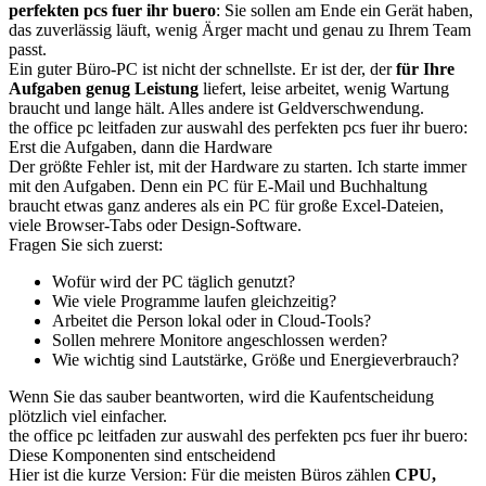
perfekten pcs fuer ihr buero
: Sie sollen am Ende ein Gerät haben,
das zuverlässig läuft, wenig Ärger macht und genau zu Ihrem Team
passt.
Ein guter Büro-PC ist nicht der schnellste. Er ist der, der
für Ihre
Aufgaben genug Leistung
liefert, leise arbeitet, wenig Wartung
braucht und lange hält. Alles andere ist Geldverschwendung.
the office pc leitfaden zur auswahl des perfekten pcs fuer ihr buero:
Erst die Aufgaben, dann die Hardware
Der größte Fehler ist, mit der Hardware zu starten. Ich starte immer
mit den Aufgaben. Denn ein PC für E-Mail und Buchhaltung
braucht etwas ganz anderes als ein PC für große Excel-Dateien,
viele Browser-Tabs oder Design-Software.
Fragen Sie sich zuerst:
Wofür wird der PC täglich genutzt?
Wie viele Programme laufen gleichzeitig?
Arbeitet die Person lokal oder in Cloud-Tools?
Sollen mehrere Monitore angeschlossen werden?
Wie wichtig sind Lautstärke, Größe und Energieverbrauch?
Wenn Sie das sauber beantworten, wird die Kaufentscheidung
plötzlich viel einfacher.
the office pc leitfaden zur auswahl des perfekten pcs fuer ihr buero:
Diese Komponenten sind entscheidend
Hier ist die kurze Version: Für die meisten Büros zählen
CPU,