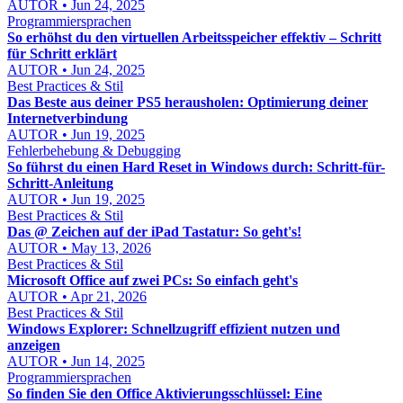
AUTOR • Jun 24, 2025
Programmiersprachen
So erhöhst du den virtuellen Arbeitsspeicher effektiv – Schritt
für Schritt erklärt
AUTOR • Jun 24, 2025
Best Practices & Stil
Das Beste aus deiner PS5 herausholen: Optimierung deiner
Internetverbindung
AUTOR • Jun 19, 2025
Fehlerbehebung & Debugging
So führst du einen Hard Reset in Windows durch: Schritt-für-
Schritt-Anleitung
AUTOR • Jun 19, 2025
Best Practices & Stil
Das @ Zeichen auf der iPad Tastatur: So geht's!
AUTOR • May 13, 2026
Best Practices & Stil
Microsoft Office auf zwei PCs: So einfach geht's
AUTOR • Apr 21, 2026
Best Practices & Stil
Windows Explorer: Schnellzugriff effizient nutzen und
anzeigen
AUTOR • Jun 14, 2025
Programmiersprachen
So finden Sie den Office Aktivierungsschlüssel: Eine