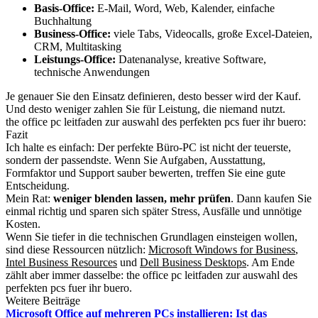
Basis-Office:
E-Mail, Word, Web, Kalender, einfache
Buchhaltung
Business-Office:
viele Tabs, Videocalls, große Excel-Dateien,
CRM, Multitasking
Leistungs-Office:
Datenanalyse, kreative Software,
technische Anwendungen
Je genauer Sie den Einsatz definieren, desto besser wird der Kauf.
Und desto weniger zahlen Sie für Leistung, die niemand nutzt.
the office pc leitfaden zur auswahl des perfekten pcs fuer ihr buero:
Fazit
Ich halte es einfach: Der perfekte Büro-PC ist nicht der teuerste,
sondern der passendste. Wenn Sie Aufgaben, Ausstattung,
Formfaktor und Support sauber bewerten, treffen Sie eine gute
Entscheidung.
Mein Rat:
weniger blenden lassen, mehr prüfen
. Dann kaufen Sie
einmal richtig und sparen sich später Stress, Ausfälle und unnötige
Kosten.
Wenn Sie tiefer in die technischen Grundlagen einsteigen wollen,
sind diese Ressourcen nützlich:
Microsoft Windows for Business
,
Intel Business Resources
und
Dell Business Desktops
. Am Ende
zählt aber immer dasselbe: the office pc leitfaden zur auswahl des
perfekten pcs fuer ihr buero.
Weitere Beiträge
Microsoft Office auf mehreren PCs installieren: Ist das