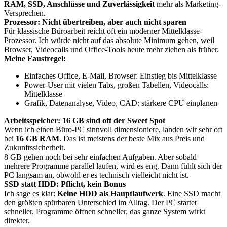
RAM, SSD, Anschlüsse und Zuverlässigkeit
mehr als Marketing-
Versprechen.
Prozessor: Nicht übertreiben, aber auch nicht sparen
Für klassische Büroarbeit reicht oft ein moderner Mittelklasse-
Prozessor. Ich würde nicht auf das absolute Minimum gehen, weil
Browser, Videocalls und Office-Tools heute mehr ziehen als früher.
Meine Faustregel:
Einfaches Office, E-Mail, Browser: Einstieg bis Mittelklasse
Power-User mit vielen Tabs, großen Tabellen, Videocalls:
Mittelklasse
Grafik, Datenanalyse, Video, CAD: stärkere CPU einplanen
Arbeitsspeicher: 16 GB sind oft der Sweet Spot
Wenn ich einen Büro-PC sinnvoll dimensioniere, landen wir sehr oft
bei
16 GB RAM
. Das ist meistens der beste Mix aus Preis und
Zukunftssicherheit.
8 GB gehen noch bei sehr einfachen Aufgaben. Aber sobald
mehrere Programme parallel laufen, wird es eng. Dann fühlt sich der
PC langsam an, obwohl er es technisch vielleicht nicht ist.
SSD statt HDD: Pflicht, kein Bonus
Ich sage es klar:
Keine HDD als Hauptlaufwerk
. Eine SSD macht
den größten spürbaren Unterschied im Alltag. Der PC startet
schneller, Programme öffnen schneller, das ganze System wirkt
direkter.