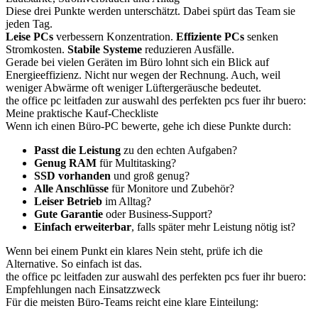
Diese drei Punkte werden unterschätzt. Dabei spürt das Team sie
jeden Tag.
Leise PCs
verbessern Konzentration.
Effiziente PCs
senken
Stromkosten.
Stabile Systeme
reduzieren Ausfälle.
Gerade bei vielen Geräten im Büro lohnt sich ein Blick auf
Energieeffizienz. Nicht nur wegen der Rechnung. Auch, weil
weniger Abwärme oft weniger Lüftergeräusche bedeutet.
the office pc leitfaden zur auswahl des perfekten pcs fuer ihr buero:
Meine praktische Kauf-Checkliste
Wenn ich einen Büro-PC bewerte, gehe ich diese Punkte durch:
Passt die Leistung
zu den echten Aufgaben?
Genug RAM
für Multitasking?
SSD vorhanden
und groß genug?
Alle Anschlüsse
für Monitore und Zubehör?
Leiser Betrieb
im Alltag?
Gute Garantie
oder Business-Support?
Einfach erweiterbar
, falls später mehr Leistung nötig ist?
Wenn bei einem Punkt ein klares Nein steht, prüfe ich die
Alternative. So einfach ist das.
the office pc leitfaden zur auswahl des perfekten pcs fuer ihr buero:
Empfehlungen nach Einsatzzweck
Für die meisten Büro-Teams reicht eine klare Einteilung: