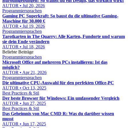
Büroumgebungen: So wählst du ein Design, das wirklich wirkt
AUTOR • Jul 20, 2026
Programmiersprachen
Gaming PC Superkraft: So baust du die ultimative Gaming-
Maschine für 30.000 €
AUTOR • Jul 19, 2026
Programmiersprachen
Tarotkarten in The Quarry: Alle Karten, Fundorte und warum
sie dein Ende verändern
AUTOR • Jul 18, 2026
Beliebte Beiträge
Programmiersprachen
Microsoft Office auf mehreren PCs installieren: Ist das
möglich?
AUTOR • Apr 21, 2026
Programmiersprachen
Die ultimative CPU-Auswahl für den perfekten Office-PC
AUTOR • Oct 13, 2025
Best Practices & Stil
Der beste Browser für Windows: Ein umfassender Vergleich
AUTOR • Jun 27, 2025
Best Practices & Stil
Das Geheimnis von Mac CMD R: Was du darüber wissen
musst
AUTOR • Jun 17, 2025