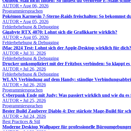
Outlook Mail nicht finden: So findest du verlorene E-Mails schne
AUTOR • Aug 06, 2026
Programmiersprachen
Pokémon Karmesin 7-Sterne-Raids freischalten: So bekommst du
AUTOR • Aug 05, 2026
Fehlerbehebung & Debugging
Gigabyte RTX 4070: Lohnt sich die Grafikkarte wirklich?
AUTOR • Aug 05, 2026
Fehlerbehebung & Debugging
iMac 2024 Test: Lohnt sich der Apple-Desktop wirklich für dich
AUTOR • Jul 31, 2026
Fehlerbehebung & Debugging
Drucker unkompliziert mit der Fritzbox verbinden: So klappt es
AUTOR • Jul 26, 2026
Fehlerbehebung & Debugging
WLAN Verbindung auf dem Handy: ständige Verbindungsabbrü
AUTOR • Jul 26, 2026
Programmiersprachen
Cyberpunk Ende mit Judy: Was passiert wirklich und wie du es f
AUTOR • Jul 25, 2026
Programmiersprachen
Bester Build Zauberer Diablo 4: Der stärkste Mage-Build für s
AUTOR • Jul 24, 2026
Best Practices & Stil
Moderne Desktop Wallpaper für professionelle Büroumgebungen: 