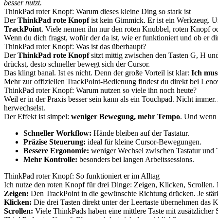
besser nutzt.
ThinkPad roter Knopf: Warum dieses kleine Ding so stark ist
Der
ThinkPad rote Knopf
ist kein Gimmick. Er ist ein Werkzeug. U
TrackPoint
. Viele nennen ihn nur den roten Knubbel, roten Knopf ode
Wenn du dich fragst, wofür der da ist, wie er funktioniert und ob er dir
ThinkPad roter Knopf: Was ist das überhaupt?
Der
ThinkPad rote Knopf
sitzt mittig zwischen den Tasten G, H und
drückst, desto schneller bewegt sich der Cursor.
Das klingt banal. Ist es nicht. Denn der große Vorteil ist klar:
Ich mus
Mehr zur offiziellen TrackPoint-Bedienung findest du direkt bei Len
ThinkPad roter Knopf: Warum nutzen so viele ihn noch heute?
Weil er in der Praxis besser sein kann als ein Touchpad. Nicht immer.
herwechselst.
Der Effekt ist simpel:
weniger Bewegung, mehr Tempo
. Und wenn d
Schneller Workflow:
Hände bleiben auf der Tastatur.
Präzise Steuerung:
ideal für kleine Cursor-Bewegungen.
Bessere Ergonomie:
weniger Wechsel zwischen Tastatur und
Mehr Kontrolle:
besonders bei langen Arbeitssessions.
ThinkPad roter Knopf: So funktioniert er im Alltag
Ich nutze den roten Knopf für drei Dinge: Zeigen, Klicken, Scrollen
Zeigen:
Den TrackPoint in die gewünschte Richtung drücken. Je stärk
Klicken:
Die drei Tasten direkt unter der Leertaste übernehmen das Kl
Scrollen:
Viele ThinkPads haben eine mittlere Taste mit zusätzliche