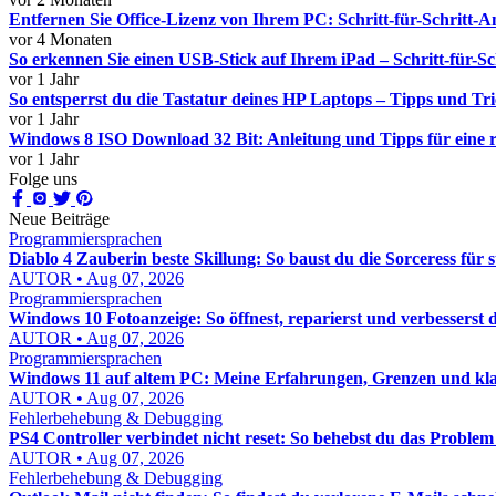
Entfernen Sie Office-Lizenz von Ihrem PC: Schritt-für-Schritt-A
vor 4 Monaten
So erkennen Sie einen USB-Stick auf Ihrem iPad – Schritt-für-Sc
vor 1 Jahr
So entsperrst du die Tastatur deines HP Laptops – Tipps und Tr
vor 1 Jahr
Windows 8 ISO Download 32 Bit: Anleitung und Tipps für eine re
vor 1 Jahr
Folge uns
Neue Beiträge
Programmiersprachen
Diablo 4 Zauberin beste Skillung: So baust du die Sorceress für
AUTOR • Aug 07, 2026
Programmiersprachen
Windows 10 Fotoanzeige: So öffnest, reparierst und verbesserst d
AUTOR • Aug 07, 2026
Programmiersprachen
Windows 11 auf altem PC: Meine Erfahrungen, Grenzen und kl
AUTOR • Aug 07, 2026
Fehlerbehebung & Debugging
PS4 Controller verbindet nicht reset: So behebst du das Problem 
AUTOR • Aug 07, 2026
Fehlerbehebung & Debugging