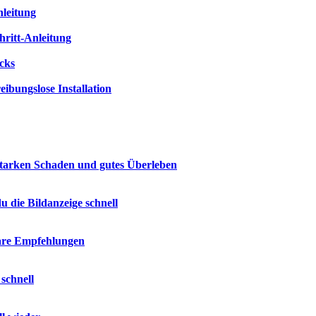
nleitung
hritt-Anleitung
icks
ibungslose Installation
 starken Schaden und gutes Überleben
u die Bildanzeige schnell
are Empfehlungen
schnell