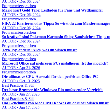
AUTOR • Dec 06, 2024
Programmiersprachen
Mario Kart Gold Teile: Leitfaden für Fans und Wettkämpfer
AUTOR • Dec 06, 2024
Programmiersprachen
FIFA 22 Karrieremodus Tipps: So wirst du zum Meistermanager
AUTOR • Dec 06, 2024
Programmiersprachen
So kraftvoll sind Pokemon Karmesin Shiny Sandwiches: Tipps u
AUTOR • Dec 06, 2024
Programmiersprachen
Tera Typ ändern: Alles, was du wissen musst
AUTOR • Dec 06, 2024
Programmiersprachen
Microsoft Office auf mehreren PCs installieren: Ist das möglich?
AUTOR • Apr 21, 2026
Programmiersprachen
Die ultimative CPU-Auswahl für den perfekten Office-PC
AUTOR • Oct 13, 2025
Best Practices & Stil
Der beste Browser für Windows: Ein umfassender Vergleich
AUTOR • Jun 27, 2025
Best Practices & Stil
Das Geheimnis von Mac CMD R: Was du darüber wissen musst
AUTOR • Jun 17, 2025