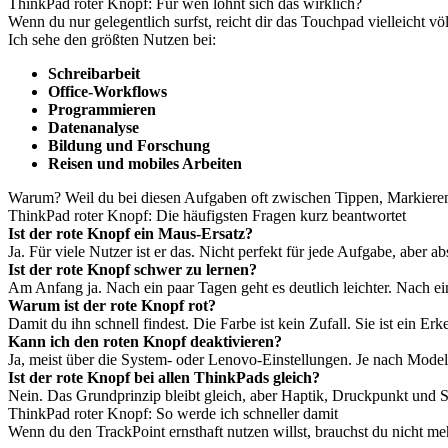
ThinkPad roter Knopf: Für wen lohnt sich das wirklich?
Wenn du nur gelegentlich surfst, reicht dir das Touchpad vielleicht völl
Ich sehe den größten Nutzen bei:
Schreibarbeit
Office-Workflows
Programmieren
Datenanalyse
Bildung und Forschung
Reisen und mobiles Arbeiten
Warum? Weil du bei diesen Aufgaben oft zwischen Tippen, Markieren, 
ThinkPad roter Knopf: Die häufigsten Fragen kurz beantwortet
Ist der rote Knopf ein Maus-Ersatz?
Ja. Für viele Nutzer ist er das. Nicht perfekt für jede Aufgabe, aber a
Ist der rote Knopf schwer zu lernen?
Am Anfang ja. Nach ein paar Tagen geht es deutlich leichter. Nach ei
Warum ist der rote Knopf rot?
Damit du ihn schnell findest. Die Farbe ist kein Zufall. Sie ist ein
Kann ich den roten Knopf deaktivieren?
Ja, meist über die System- oder Lenovo-Einstellungen. Je nach Model
Ist der rote Knopf bei allen ThinkPads gleich?
Nein. Das Grundprinzip bleibt gleich, aber Haptik, Druckpunkt und 
ThinkPad roter Knopf: So werde ich schneller damit
Wenn du den TrackPoint ernsthaft nutzen willst, brauchst du nicht m