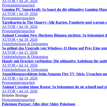
AUTOR • Jul 20, 2026
Programmiersprachen
Gaming PC Superkraft: So baust du die ultimative Gaming-Masc
AUTOR • Jul 19, 2026
Programmiersprachen
Tarotkarten in The Quarry: Alle Karten, Fundorte und warum s
AUTOR • Jul 18, 2026
Programmiersprachen
Animal Crossing New Horizons Blumen züchten: So bekommst du
AUTOR • Jul 18, 2026
Fehlerbehebung & Debugging
So gelingt das Upgrade von Windows 11 Home auf Pro: Eine um
AUTOR • Jul 15, 2026
Fehlerbehebung & Debugging
Handy mit Drucker verbinden: Die ultimative Anleitung für nah
AUTOR • Jul 14, 2026
Fehlerbehebung & Debugging
Anmeldungsprobleme beim Amazon Fire TV Stick: Ursachen und 
AUTOR • Jul 14, 2026
Programmiersprachen
Animal Crossing blaue Rosen: So bekommst du sie schnell und p
AUTOR • Jul 14, 2026
Beliebte Beiträge
Programmiersprachen
Pokémon Purpur: Alles über Shiny Pokémon