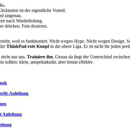
ks.
ktasten ist der eigentliche Vorteil.
ird ungenau.
ern nach Wiederholung.
r drücken. Fein dosieren.
überlebt, weil es funktioniert. Nicht wegen Hype. Nicht wegen Design. 
 der
ThinkPad rote Knopf
in die obere Liga. Er ist nicht für jeden p
 nicht nur aus.
Trainiere ihn
. Genau da liegt der Unterschied zwischen
 sollten: klein, unspektakulär, aber brutal effektiv.
Book
hritt-Anleitung
ions
t Anleitung
eitung