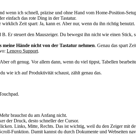
nd wenn ich schnell, präzise und ohne Hand vom Home-Position-Setup ar
r einfach das rote Ding in der Tastatur.
 wirklich Zeit spart: Ja, kann er. Aber nur, wenn du ihn richtig benutzt.
 B. Er steuert den Mauszeiger. Du bewegst ihn nicht wie einen Stick, s
s meine Hände nicht von der Tastatur nehmen
. Genau das spart Ze
ovo:
Lenovo Support
.
 Aber oft genug. Vor allem dann, wenn du viel tippst, Tabellen bearbei
u wie ich auf Produktivität schaust, zählt genau das.
 Touchpad.
. Mehr brauchst du am Anfang nicht.
er der Druck, desto schneller der Cursor.
icken. Links, Mitte, Rechts. Das ist wichtig, weil du den Zeiger mit de
r Scroll-Funktion. Damit kannst du durch Dokumente und Webseiten nav