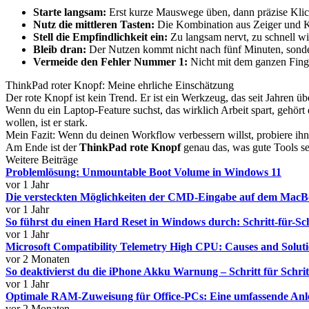
Starte langsam:
Erst kurze Mauswege üben, dann präzise Klic
Nutz die mittleren Tasten:
Die Kombination aus Zeiger und Klic
Stell die Empfindlichkeit ein:
Zu langsam nervt, zu schnell w
Bleib dran:
Der Nutzen kommt nicht nach fünf Minuten, sond
Vermeide den Fehler Nummer 1:
Nicht mit dem ganzen Finge
ThinkPad roter Knopf: Meine ehrliche Einschätzung
Der rote Knopf ist kein Trend. Er ist ein Werkzeug, das seit Jahren 
Wenn du ein Laptop-Feature suchst, das wirklich Arbeit spart, gehört
wollen, ist er stark.
Mein Fazit: Wenn du deinen Workflow verbessern willst, probiere ihn
Am Ende ist der
ThinkPad rote Knopf
genau das, was gute Tools sein
Weitere Beiträge
Problemlösung: Unmountable Boot Volume in Windows 11
vor 1 Jahr
Die versteckten Möglichkeiten der CMD-Eingabe auf dem Mac
vor 1 Jahr
So führst du einen Hard Reset in Windows durch: Schritt-für-Sc
vor 1 Jahr
Microsoft Compatibility Telemetry High CPU: Causes and Solut
vor 2 Monaten
So deaktivierst du die iPhone Akku Warnung – Schritt für Schrit
vor 1 Jahr
Optimale RAM-Zuweisung für Office-PCs: Eine umfassende Anl
vor 2 Monaten