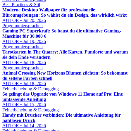
Best Practices & Stil
Moderne Desktop Wallpaper für professionelle
Büroumgebungen: So wählst du ein Design, das wirklich wirkt
AUTOR • Jul 20, 2026
Programmiersprachen
Gaming PC Superkraft: So baust du die ultimative Gaming-
Maschine für 30.000 €
AUTOR • Jul 19, 2026
Programmiersprachen
Tarotkarten in The Quarry: Alle Karten, Fundorte und warum
sie dein Ende verändern
AUTOR • Jul 18, 2026
Programmiersprachen
Animal Crossing New Horizons Blumen züchten: So bekommst
du seltene Farben schnell
AUTOR • Jul 18, 2026
Fehlerbehebung & Debugging
So gelingt das Upgrade von Windows 11 Home auf Pro: Eine
umfassende Anleitung
AUTOR • Jul 15, 2026
Fehlerbehebung & Debugging
Handy mit Drucker verbinden: Die ultimative Anleitung für
nahtlosen Druck
AUTOR • Jul 14, 2026
Fehlerbehebung & Debugging