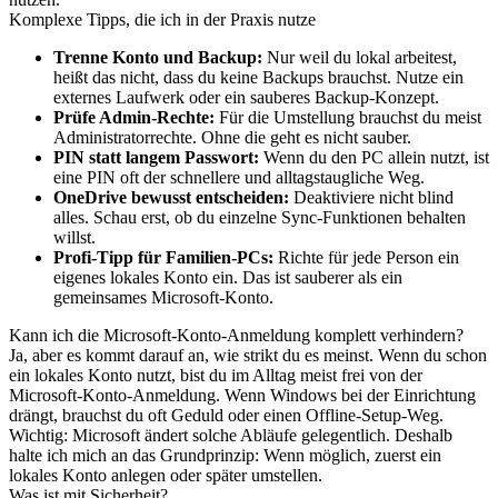
Komplexe Tipps, die ich in der Praxis nutze
Trenne Konto und Backup:
Nur weil du lokal arbeitest,
heißt das nicht, dass du keine Backups brauchst. Nutze ein
externes Laufwerk oder ein sauberes Backup-Konzept.
Prüfe Admin-Rechte:
Für die Umstellung brauchst du meist
Administratorrechte. Ohne die geht es nicht sauber.
PIN statt langem Passwort:
Wenn du den PC allein nutzt, ist
eine PIN oft der schnellere und alltagstaugliche Weg.
OneDrive bewusst entscheiden:
Deaktiviere nicht blind
alles. Schau erst, ob du einzelne Sync-Funktionen behalten
willst.
Profi-Tipp für Familien-PCs:
Richte für jede Person ein
eigenes lokales Konto ein. Das ist sauberer als ein
gemeinsames Microsoft-Konto.
Kann ich die Microsoft-Konto-Anmeldung komplett verhindern?
Ja, aber es kommt darauf an, wie strikt du es meinst. Wenn du schon
ein lokales Konto nutzt, bist du im Alltag meist frei von der
Microsoft-Konto-Anmeldung. Wenn Windows bei der Einrichtung
drängt, brauchst du oft Geduld oder einen Offline-Setup-Weg.
Wichtig: Microsoft ändert solche Abläufe gelegentlich. Deshalb
halte ich mich an das Grundprinzip: Wenn möglich, zuerst ein
lokales Konto anlegen oder später umstellen.
Was ist mit Sicherheit?