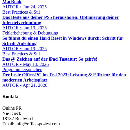
MacBook
AUTOR • Jun 24, 2025
Best Practices & Stil
Das Beste aus deiner PS5 herausholen: Optimierung deiner
Internetverbindung
AUTOR • Jun 19, 2025
Fehlerbehebung & Debugging
So führst du einen Hard Reset in Windows durch: Schritt-für-
Schritt-Anleitung
AUTOR • Jun 19, 2025
Best Practices & Stil
Das @ Zeichen auf der iPad Tastatur: So geht's!
AUTOR • May 13, 2026
Programmiersprachen
Der beste Office-PC im Test 2023: Leistung & Effizienz für den
modernen Arbeitsplatz
AUTOR • Apr 21, 2026
Kontakt
Online PR
Nie Dieck
18182 Bentwisch
Email:
info@office-pc-test.com