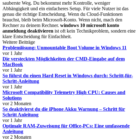
sauberste Weg. Du bekommst mehr Kontrolle, weniger
Abhängigkeit und ein einfacheres Setup. Für viele Nutzer ist das
genau die richtige Entscheidung. Wenn du Cloud-Funktionen
brauchst, bleib beim Microsoft-Konto. Wenn nicht, mach den
Rechner zu deinem Rechner.
windows 10 microsoft konto
anmeldung deaktivieren
ist oft kein Technikproblem, sondern eine
klare Entscheidung für Einfachheit.
Weitere Beiträge
Problemlösung: Unmountable Boot Volume in Windows 11
vor 1 Jahr
Die versteckten Möglichkeiten der CMD-Eingabe auf dem
MacBook
vor 1 Jahr
So führst du einen Hard Reset in Windows durch: Schritt-für-
Schritt-Anleitung
vor 1 Jahr
Microsoft Compatibility Telemetry High CPU: Causes and
Solutions
vor 2 Monaten
So deaktivierst du die iPhone Akku Warnung – Schritt für
Schritt Anleitung
vor 1 Jahr
Optimale RAM-Zuweisung für Office-PCs: Eine umfassende
Anleitung
vor 2 Monaten