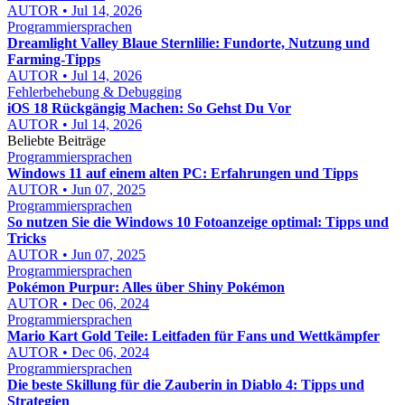
AUTOR • Jul 14, 2026
Programmiersprachen
Dreamlight Valley Blaue Sternlilie: Fundorte, Nutzung und
Farming-Tipps
AUTOR • Jul 14, 2026
Fehlerbehebung & Debugging
iOS 18 Rückgängig Machen: So Gehst Du Vor
AUTOR • Jul 14, 2026
Beliebte Beiträge
Programmiersprachen
Windows 11 auf einem alten PC: Erfahrungen und Tipps
AUTOR • Jun 07, 2025
Programmiersprachen
So nutzen Sie die Windows 10 Fotoanzeige optimal: Tipps und
Tricks
AUTOR • Jun 07, 2025
Programmiersprachen
Pokémon Purpur: Alles über Shiny Pokémon
AUTOR • Dec 06, 2024
Programmiersprachen
Mario Kart Gold Teile: Leitfaden für Fans und Wettkämpfer
AUTOR • Dec 06, 2024
Programmiersprachen
Die beste Skillung für die Zauberin in Diablo 4: Tipps und
Strategien