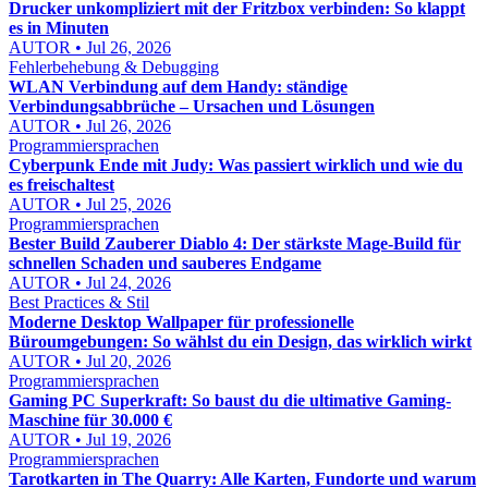
Drucker unkompliziert mit der Fritzbox verbinden: So klappt
es in Minuten
AUTOR • Jul 26, 2026
Fehlerbehebung & Debugging
WLAN Verbindung auf dem Handy: ständige
Verbindungsabbrüche – Ursachen und Lösungen
AUTOR • Jul 26, 2026
Programmiersprachen
Cyberpunk Ende mit Judy: Was passiert wirklich und wie du
es freischaltest
AUTOR • Jul 25, 2026
Programmiersprachen
Bester Build Zauberer Diablo 4: Der stärkste Mage-Build für
schnellen Schaden und sauberes Endgame
AUTOR • Jul 24, 2026
Best Practices & Stil
Moderne Desktop Wallpaper für professionelle
Büroumgebungen: So wählst du ein Design, das wirklich wirkt
AUTOR • Jul 20, 2026
Programmiersprachen
Gaming PC Superkraft: So baust du die ultimative Gaming-
Maschine für 30.000 €
AUTOR • Jul 19, 2026
Programmiersprachen
Tarotkarten in The Quarry: Alle Karten, Fundorte und warum