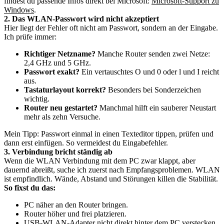
findest du passende Infos direkt bei Microsoft:
Microsoft-Support zu
Windows
.
2. Das WLAN-Passwort wird nicht akzeptiert
Hier liegt der Fehler oft nicht am Passwort, sondern an der Eingabe.
Ich prüfe immer:
Richtiger Netzname?
Manche Router senden zwei Netze:
2,4 GHz und 5 GHz.
Passwort exakt?
Ein vertauschtes O und 0 oder l und I reicht
aus.
Tastaturlayout korrekt?
Besonders bei Sonderzeichen
wichtig.
Router neu gestartet?
Manchmal hilft ein sauberer Neustart
mehr als zehn Versuche.
Mein Tipp: Passwort einmal in einen Texteditor tippen, prüfen und
dann erst einfügen. So vermeidest du Eingabefehler.
3. Verbindung bricht ständig ab
Wenn die WLAN Verbindung mit dem PC zwar klappt, aber
dauernd abreißt, suche ich zuerst nach Empfangsproblemen. WLAN
ist empfindlich. Wände, Abstand und Störungen killen die Stabilität.
So fixst du das:
PC näher an den Router bringen.
Router höher und frei platzieren.
USB-WLAN-Adapter nicht direkt hinter dem PC verstecken.