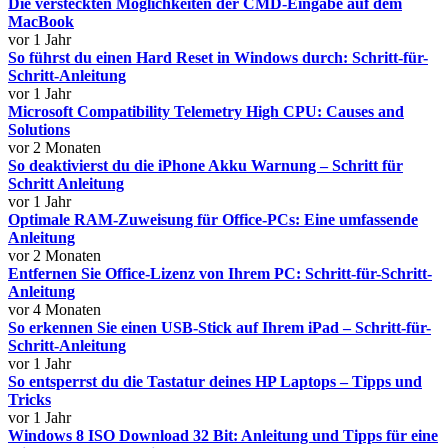
Die versteckten Möglichkeiten der CMD-Eingabe auf dem
MacBook
vor 1 Jahr
So führst du einen Hard Reset in Windows durch: Schritt-für-
Schritt-Anleitung
vor 1 Jahr
Microsoft Compatibility Telemetry High CPU: Causes and
Solutions
vor 2 Monaten
So deaktivierst du die iPhone Akku Warnung – Schritt für
Schritt Anleitung
vor 1 Jahr
Optimale RAM-Zuweisung für Office-PCs: Eine umfassende
Anleitung
vor 2 Monaten
Entfernen Sie Office-Lizenz von Ihrem PC: Schritt-für-Schritt-
Anleitung
vor 4 Monaten
So erkennen Sie einen USB-Stick auf Ihrem iPad – Schritt-für-
Schritt-Anleitung
vor 1 Jahr
So entsperrst du die Tastatur deines HP Laptops – Tipps und
Tricks
vor 1 Jahr
Windows 8 ISO Download 32 Bit: Anleitung und Tipps für eine