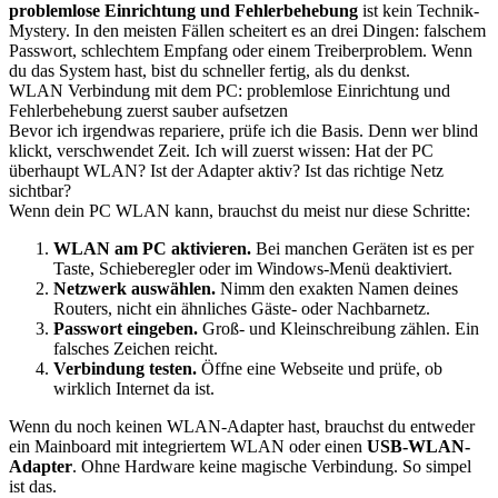
problemlose Einrichtung und Fehlerbehebung
ist kein Technik-
Mystery. In den meisten Fällen scheitert es an drei Dingen: falschem
Passwort, schlechtem Empfang oder einem Treiberproblem. Wenn
du das System hast, bist du schneller fertig, als du denkst.
WLAN Verbindung mit dem PC: problemlose Einrichtung und
Fehlerbehebung zuerst sauber aufsetzen
Bevor ich irgendwas repariere, prüfe ich die Basis. Denn wer blind
klickt, verschwendet Zeit. Ich will zuerst wissen: Hat der PC
überhaupt WLAN? Ist der Adapter aktiv? Ist das richtige Netz
sichtbar?
Wenn dein PC WLAN kann, brauchst du meist nur diese Schritte:
WLAN am PC aktivieren.
Bei manchen Geräten ist es per
Taste, Schieberegler oder im Windows-Menü deaktiviert.
Netzwerk auswählen.
Nimm den exakten Namen deines
Routers, nicht ein ähnliches Gäste- oder Nachbarnetz.
Passwort eingeben.
Groß- und Kleinschreibung zählen. Ein
falsches Zeichen reicht.
Verbindung testen.
Öffne eine Webseite und prüfe, ob
wirklich Internet da ist.
Wenn du noch keinen WLAN-Adapter hast, brauchst du entweder
ein Mainboard mit integriertem WLAN oder einen
USB-WLAN-
Adapter
. Ohne Hardware keine magische Verbindung. So simpel
ist das.