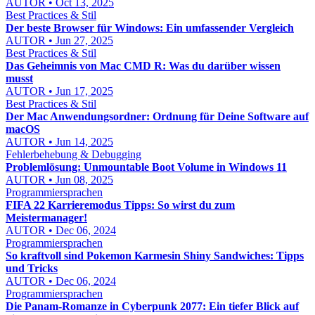
AUTOR • Oct 13, 2025
Best Practices & Stil
Der beste Browser für Windows: Ein umfassender Vergleich
AUTOR • Jun 27, 2025
Best Practices & Stil
Das Geheimnis von Mac CMD R: Was du darüber wissen
musst
AUTOR • Jun 17, 2025
Best Practices & Stil
Der Mac Anwendungsordner: Ordnung für Deine Software auf
macOS
AUTOR • Jun 14, 2025
Fehlerbehebung & Debugging
Problemlösung: Unmountable Boot Volume in Windows 11
AUTOR • Jun 08, 2025
Programmiersprachen
FIFA 22 Karrieremodus Tipps: So wirst du zum
Meistermanager!
AUTOR • Dec 06, 2024
Programmiersprachen
So kraftvoll sind Pokemon Karmesin Shiny Sandwiches: Tipps
und Tricks
AUTOR • Dec 06, 2024
Programmiersprachen
Die Panam-Romanze in Cyberpunk 2077: Ein tiefer Blick auf