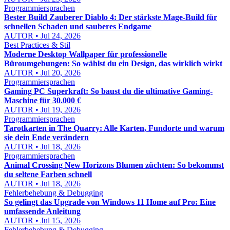
Programmiersprachen
Bester Build Zauberer Diablo 4: Der stärkste Mage-Build für
schnellen Schaden und sauberes Endgame
AUTOR • Jul 24, 2026
Best Practices & Stil
Moderne Desktop Wallpaper für professionelle
Büroumgebungen: So wählst du ein Design, das wirklich wirkt
AUTOR • Jul 20, 2026
Programmiersprachen
Gaming PC Superkraft: So baust du die ultimative Gaming-
Maschine für 30.000 €
AUTOR • Jul 19, 2026
Programmiersprachen
Tarotkarten in The Quarry: Alle Karten, Fundorte und warum
sie dein Ende verändern
AUTOR • Jul 18, 2026
Programmiersprachen
Animal Crossing New Horizons Blumen züchten: So bekommst
du seltene Farben schnell
AUTOR • Jul 18, 2026
Fehlerbehebung & Debugging
So gelingt das Upgrade von Windows 11 Home auf Pro: Eine
umfassende Anleitung
AUTOR • Jul 15, 2026
Fehlerbehebung & Debugging