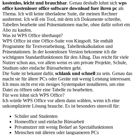
kostenlos, leicht und brauchbar
. Genau deshalb lohnt sich
wps
office kostenloser office software download fuer ihren pc
als
Thema. Ich will keine überladene Suite, die meinen Rechner
ausbremst. Ich will ein Tool, mit dem ich Dokumente schreibe,
Tabellen bearbeite und Präsentationen mache, ohne dafür sofort ein
Abo zu kaufen.
Was ist WPS Office überhaupt?
WPS Office ist eine Office-Suite von Kingsoft. Sie enthält
Programme für Textverarbeitung, Tabellenkalkulation und
Präsentationen. In der kostenlosen Version bekomme ich die
wichtigsten Standardfunktionen für den Alltag. Das reicht für viele
Nutzer schon aus, vor allem wenn es um private Projekte, Schule,
Studium oder einfache Büroarbeiten geht.
Die Suite ist bekannt dafür,
schlank und schnell
zu sein. Genau das
macht sie für ältere PCs oder Geräte mit wenig Leistung interessant.
Ich muss nicht erst ein riesiges Systempaket installieren, um eine
Datei zu öffnen oder eine Tabelle zu bearbeiten.
Für wen lohnt sich WPS Office?
Ich würde WPS Office vor allem dann wählen, wenn ich eine
unkomplizierte Lösung brauche. Es ist besonders sinnvoll für:
Schüler und Studenten
Homeoffice und einfache Büroarbeit
Privatnutzer mit wenig Bedarf an Spezialfunktionen
Menschen mit älteren oder langsameren PCs