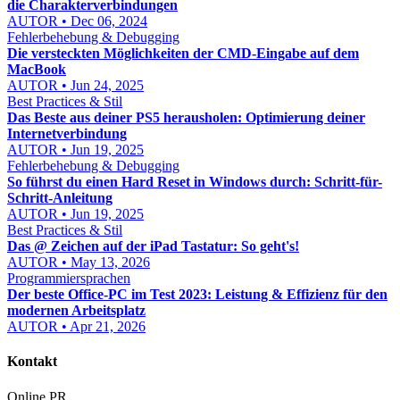
die Charakterverbindungen
AUTOR • Dec 06, 2024
Fehlerbehebung & Debugging
Die versteckten Möglichkeiten der CMD-Eingabe auf dem
MacBook
AUTOR • Jun 24, 2025
Best Practices & Stil
Das Beste aus deiner PS5 herausholen: Optimierung deiner
Internetverbindung
AUTOR • Jun 19, 2025
Fehlerbehebung & Debugging
So führst du einen Hard Reset in Windows durch: Schritt-für-
Schritt-Anleitung
AUTOR • Jun 19, 2025
Best Practices & Stil
Das @ Zeichen auf der iPad Tastatur: So geht's!
AUTOR • May 13, 2026
Programmiersprachen
Der beste Office-PC im Test 2023: Leistung & Effizienz für den
modernen Arbeitsplatz
AUTOR • Apr 21, 2026
Kontakt
Online PR