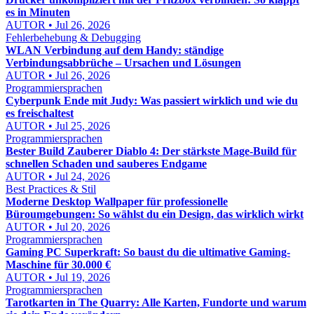
es in Minuten
AUTOR • Jul 26, 2026
Fehlerbehebung & Debugging
WLAN Verbindung auf dem Handy: ständige
Verbindungsabbrüche – Ursachen und Lösungen
AUTOR • Jul 26, 2026
Programmiersprachen
Cyberpunk Ende mit Judy: Was passiert wirklich und wie du
es freischaltest
AUTOR • Jul 25, 2026
Programmiersprachen
Bester Build Zauberer Diablo 4: Der stärkste Mage-Build für
schnellen Schaden und sauberes Endgame
AUTOR • Jul 24, 2026
Best Practices & Stil
Moderne Desktop Wallpaper für professionelle
Büroumgebungen: So wählst du ein Design, das wirklich wirkt
AUTOR • Jul 20, 2026
Programmiersprachen
Gaming PC Superkraft: So baust du die ultimative Gaming-
Maschine für 30.000 €
AUTOR • Jul 19, 2026
Programmiersprachen
Tarotkarten in The Quarry: Alle Karten, Fundorte und warum