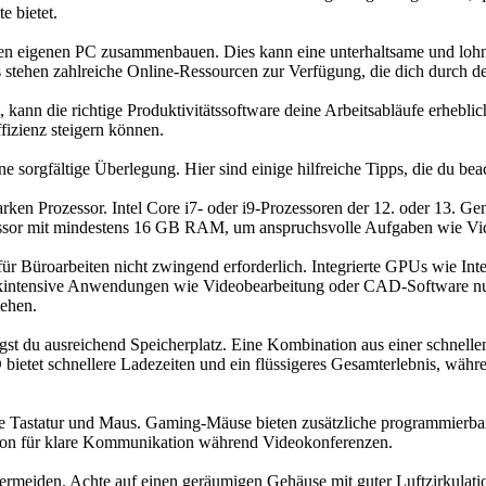
e bietet.
inen eigenen PC zusammenbauen. Dies kann eine unterhaltsame und lo
 stehen zahlreiche Online-Ressourcen zur Verfügung, die dich durch de
kann die richtige Produktivitätssoftware deine Arbeitsabläufe erhebli
izienz steigern können.
sorgfältige Überlegung. Hier sind einige hilfreiche Tipps, die du beach
tarken Prozessor. Intel Core i7- oder i9-Prozessoren der 12. oder 13.
zessor mit mindestens 16 GB RAM, um anspruchsvolle Aufgaben wie Vi
sie für Büroarbeiten nicht zwingend erforderlich. Integrierte GPUs wie
fikintensive Anwendungen wie Videobearbeitung oder CAD-Software nut
ehen.
t du ausreichend Speicherplatz. Eine Kombination aus einer schnellen
 bietet schnellere Ladezeiten und ein flüssigeres Gesamterlebnis, wä
e Tastatur und Maus. Gaming-Mäuse bieten zusätzliche programmierbare
rofon für klare Kommunikation während Videokonferenzen.
meiden. Achte auf einen geräumigen Gehäuse mit guter Luftzirkulatio