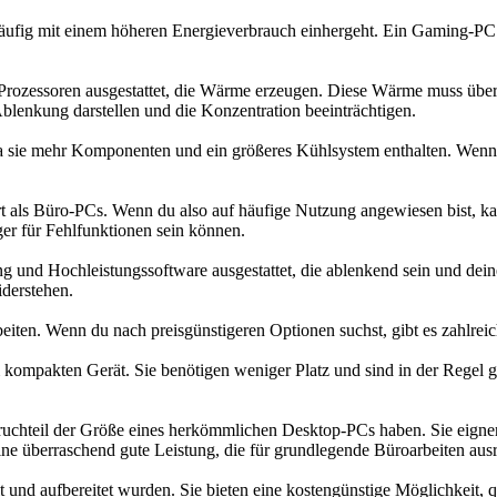
ufig mit einem höheren Energieverbrauch einhergeht. Ein Gaming-PC 
Prozessoren ausgestattet, die Wärme erzeugen. Diese Wärme muss über 
lenkung darstellen und die Konzentration beeinträchtigen.
 sie mehr Komponenten und ein größeres Kühlsystem enthalten. Wenn du
rt als Büro-PCs. Wenn du also auf häufige Nutzung angewiesen bist, k
iger für Fehlfunktionen sein können.
d Hochleistungssoftware ausgestattet, die ablenkend sein und deine 
iderstehen.
eiten. Wenn du nach preisgünstigeren Optionen suchst, gibt es zahlreic
mpakten Gerät. Sie benötigen weniger Platz und sind in der Regel gü
ruchteil der Größe eines herkömmlichen Desktop-PCs haben. Sie eignen 
ine überraschend gute Leistung, die für grundlegende Büroarbeiten ausr
 und aufbereitet wurden. Sie bieten eine kostengünstige Möglichkeit, 