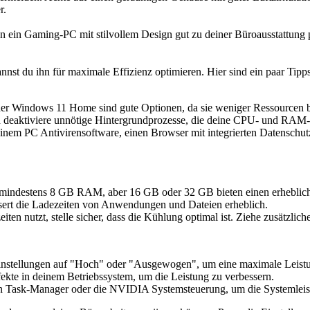
r.
ann ein Gaming-PC mit stilvollem Design gut zu deiner Büroausstattung
.
st du ihn für maximale Effizienz optimieren. Hier sind ein paar Tipps
Windows 11 Home sind gute Optionen, da sie weniger Ressourcen be
d deaktiviere unnötige Hintergrundprozesse, die deine CPU- und RAM
nem PC Antivirensoftware, einen Browser mit integrierten Datenschutz
mindestens 8 GB RAM, aber 16 GB oder 32 GB bieten einen erheblich
ssert die Ladezeiten von Anwendungen und Dateien erheblich.
en nutzt, stelle sicher, dass die Kühlung optimal ist. Ziehe zusätzlich
instellungen auf "Hoch" oder "Ausgewogen", um eine maximale Leistun
fekte in deinem Betriebssystem, um die Leistung zu verbessern.
 Task-Manager oder die NVIDIA Systemsteuerung, um die Systemlei