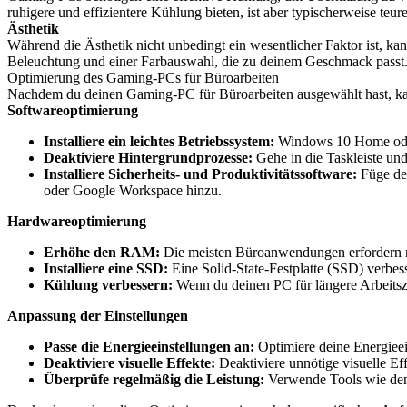
ruhigere und effizientere Kühlung bieten, ist aber typischerweise teure
Ästhetik
Während die Ästhetik nicht unbedingt ein wesentlicher Faktor ist, k
Beleuchtung und einer Farbauswahl, die zu deinem Geschmack passt
Optimierung des Gaming-PCs für Büroarbeiten
Nachdem du deinen Gaming-PC für Büroarbeiten ausgewählt hast, kann
Softwareoptimierung
Installiere ein leichtes Betriebssystem:
Windows 10 Home oder 
Deaktiviere Hintergrundprozesse:
Gehe in die Taskleiste un
Installiere Sicherheits- und Produktivitätssoftware:
Füge dei
oder Google Workspace hinzu.
Hardwareoptimierung
Erhöhe den RAM:
Die meisten Büroanwendungen erfordern 
Installiere eine SSD:
Eine Solid-State-Festplatte (SSD) verbe
Kühlung verbessern:
Wenn du deinen PC für längere Arbeitszeit
Anpassung der Einstellungen
Passe die Energieeinstellungen an:
Optimiere deine Energiee
Deaktiviere visuelle Effekte:
Deaktiviere unnötige visuelle Ef
Überprüfe regelmäßig die Leistung:
Verwende Tools wie den