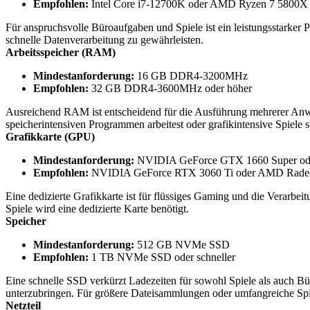
Empfohlen:
Intel Core i7-12700K oder AMD Ryzen 7 5800X
Für anspruchsvolle Büroaufgaben und Spiele ist ein leistungsstarker
schnelle Datenverarbeitung zu gewährleisten.
Arbeitsspeicher (RAM)
Mindestanforderung:
16 GB DDR4-3200MHz
Empfohlen:
32 GB DDR4-3600MHz oder höher
Ausreichend RAM ist entscheidend für die Ausführung mehrerer Anw
speicherintensiven Programmen arbeitest oder grafikintensive Spiel
Grafikkarte (GPU)
Mindestanforderung:
NVIDIA GeForce GTX 1660 Super o
Empfohlen:
NVIDIA GeForce RTX 3060 Ti oder AMD Rade
Eine dedizierte Grafikkarte ist für flüssiges Gaming und die Verarbei
Spiele wird eine dedizierte Karte benötigt.
Speicher
Mindestanforderung:
512 GB NVMe SSD
Empfohlen:
1 TB NVMe SSD oder schneller
Eine schnelle SSD verkürzt Ladezeiten für sowohl Spiele als auc
unterzubringen. Für größere Dateisammlungen oder umfangreiche Spi
Netzteil