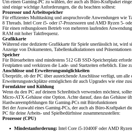
Um einen Gaming-PC zu wählen, der auch als Büro-Kraftpaket eingesetz
sind einige wichtige Anforderungen, die du beachten solltest:
Prozessor und Arbeitsspeicher
Für effizientes Multitasking und anspruchsvolle Anwendungen wie Ta
8 Threads. Intel Core i5- oder i7-Prozessoren und AMD Ryzen 5- ode
Für einen reibungslosen Betrieb von mehreren laufenden Anwendung
RAM mit hoher Taktfrequenz.
Grafikkarte
Während eine dedizierte Grafikkarte für Spiele unerlässlich ist, wird
Anzeige von Dokumenten, Tabellenkalkulationen und Präsentationen a
Speicher
Für Büroarbeiten sind mindestens 512 GB SSD-Speicherplatz erforderl
Festplatten und verkürzen die Lade- und Startzeiten erheblich. Eine
Anschlüsse und Erweiterungsmöglichkeiten
Überprüfe, ob der PC über ausreichende Anschlüsse verfügt, um al
Erweiterungssteckplätze ermöglichen dir auch Upgrades wie eine zusä
Formfaktor und Kühlung
Wenn du den PC auf deinem Schreibtisch verwenden möchtest, solltes
Micro-ATX-Gehäuse eine Option. Achte darauf, dass das Gehäuse üb
Hardwareempfehlungen für Gaming-PCs mit Bürofunktionen
Bei der Auswahl eines Gaming-PCs, der auch als Büro-Kraftpaket die
PC für deine Arbeits- und Spielbedürfnisse zusammenzustellen:
Prozessor (CPU)
Mindestanforderung:
Intel Core i5-10400F oder AMD Ryzen