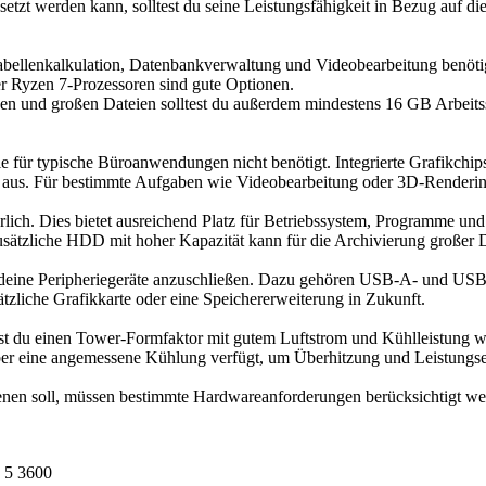
t werden kann, solltest du seine Leistungsfähigkeit in Bezug auf die 
bellenkalkulation, Datenbankverwaltung und Videobearbeitung benötig
r Ryzen 7-Prozessoren sind gute Optionen.
en und großen Dateien solltest du außerdem mindestens 16 GB Arbeit
 sie für typische Büroanwendungen nicht benötigt. Integrierte Grafikch
us. Für bestimmte Aufgaben wie Videobearbeitung oder 3D-Rendering k
ich. Dies bietet ausreichend Platz für Betriebssystem, Programme und
 zusätzliche HDD mit hoher Kapazität kann für die Archivierung großer 
le deine Peripheriegeräte anzuschließen. Dazu gehören USB-A- und U
tzliche Grafikkarte oder eine Speichererweiterung in Zukunft.
t du einen Tower-Formfaktor mit gutem Luftstrom und Kühlleistung wäh
er eine angemessene Kühlung verfügt, um Überhitzung und Leistungs
nen soll, müssen bestimmte Hardwareanforderungen berücksichtigt werd
 5 3600