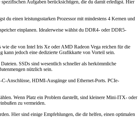
spezifischen Aufgaben berücksichtigen, die du damit erledigst. Hier
st du einen leistungsstarken Prozessor mit mindestens 4 Kernen und
sspeicher einplanen. Idealerweise wählst du DDR4- oder DDR5-
ips wie die von Intel Iris Xe oder AMD Radeon Vega reichen für die
ann jedoch eine dedizierte Grafikkarte von Vorteil sein.
 Dateien. SSDs sind wesentlich schneller als herkömmliche
Datenmengen nützlich sein.
SB-C-Anschlüsse, HDMI-Ausgänge und Ethernet-Ports. PCIe-
len. Wenn Platz ein Problem darstellt, sind kleinere Mini-ITX- oder
einbußen zu vermeiden.
en. Hier sind einige Empfehlungen, die dir helfen, einen optimalen