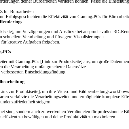
forderungen deiner Büroarbeiten variieren können. Passe die Einstell
s für Büroarbeiten
nd Erfolgsgeschichten die Effektivität von Gaming-PCs für Büroarbeit
-Renderings
uktseite], um Verzögerungen und Abstürze bei anspruchsvollen 3D-Rend
 schnellere Verarbeitung und flüssigere Visualisierungen.
 für kreative Aufgaben freigeben.
ng-PCs
rbeiter mit Gaming-PCs [Link zur Produktseite] aus, um große Datenmeng
n die Verarbeitung umfangreicherer Datensätze.
r verbesserten Entscheidungsfindung.
dbearbeitung
ink zur Produktseite], um ihre Video- und Bildbearbeitungsworkflows
arten verkürzte die Verarbeitungszeiten und ermöglichte komplexe Eff
Kundenzufriedenheit steigern.
net sind, sondern auch zu wertvollen Verbündeten für professionelle B
n effizient zu bewältigen und deine Produktivität zu maximieren.