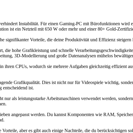
verhindert Instabilität. Für einen Gaming-PC mit Bürofunktionen wird 
tion ist ein Netzteil mit 650 W oder mehr und einer 80+ Gold-Zertifiz
ignifikanter Vorteile, die deine Produktivität und Effizienz steigern
t, die hohe Grafikleistung und schnelle Verarbeitungsgeschwindigkeite
tung, 3D-Modellierung und große Datenanalysen mühelos bewältigen
n ihren CPUs, wodurch sie mehrere Aufgaben gleichzeitig effizient a
gende Grafikqualität. Dies ist nicht nur für Videospiele wichtig, sond
 entscheidend ist.
ht nur als leistungsstarke Arbeitsmaschinen verwendet werden, sondern
nen.
ieben angepasst werden. Du kannst Komponenten wie RAM, Speicher un
nd.
rteile, aber es gibt auch einige Nachteile, die du berücksichtigen sollt