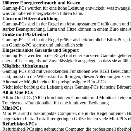
Höherer Energieverbrauch und Kosten
Gaming-PCs wurden für eine hohe Leistung entwickelt, was zwangslä
was zu höheren Energiekosten führen kann.
Lärm und Hitzeentwicklung
Gaming-PCs sind in der Regel mit leistungsstarken Grafikkarten und 
starker Beanspruchung. Lärm und Hitze können in einem Büro eine Ab
Größe und Platzbedarf
Gaming-PCs sind in der Regel größer als herkömmliche Büro-PCs, da
ein Gaming-PC sperrig und unhandlich sein.
Eingeschränkte Garantie und Support
Gaming-PCs werden in der Regel mit einer kürzeren Garantie geliefe
eher auf Leistung als auf Zuverlässigkeit ausgelegt, so dass sie anfäll
Mögliche Ablenkungen
Gaming-PCs sind mit verlockenden Funktionen wie RGB-Beleuchtung un
lässt, musst du die Willenskraft aufbringen, diesen Ablenkungen zu w
Alternative Möglichkeiten für preisgünstigere Büro-PCs
Nicht jeder benötigt die Leistung eines Gaming-PCs für seine Büroarb
All-in-One-PCs
All-in-One-PCs (AIOs) kombinieren Computer und Monitor in einem ko
Touchscreen-Funktionalität für eine intuitivere Bedienung.
Mini-PCs
Mini-PCs sind ultrakompakte Computer, die in der Regel nur einen B
begrenztem Platz. Trotz ihrer geringen Größe bieten viele Mini-PCs e
Refurbished-PCs
Refurbished-PCs sind gebrauchte Computer, die professionell überholt