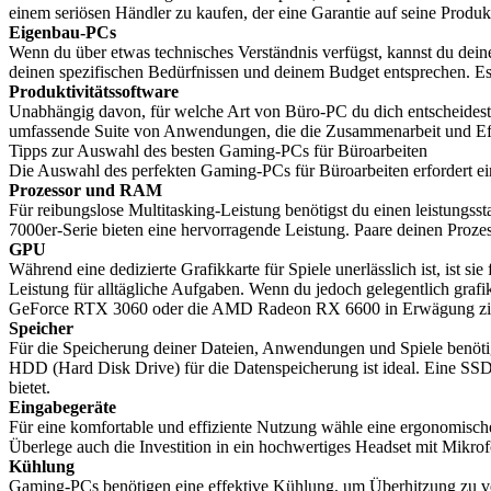
einem seriösen Händler zu kaufen, der eine Garantie auf seine Produkt
Eigenbau-PCs
Wenn du über etwas technisches Verständnis verfügst, kannst du de
deinen spezifischen Bedürfnissen und deinem Budget entsprechen. Es
Produktivitätssoftware
Unabhängig davon, für welche Art von Büro-PC du dich entscheidest, 
umfassende Suite von Anwendungen, die die Zusammenarbeit und Eff
Tipps zur Auswahl des besten Gaming-PCs für Büroarbeiten
Die Auswahl des perfekten Gaming-PCs für Büroarbeiten erfordert eine 
Prozessor und RAM
Für reibungslose Multitasking-Leistung benötigst du einen leistungss
7000er-Serie bieten eine hervorragende Leistung. Paare deinen Pro
GPU
Während eine dedizierte Grafikkarte für Spiele unerlässlich ist, ist 
Leistung für alltägliche Aufgaben. Wenn du jedoch gelegentlich gra
GeForce RTX 3060 oder die AMD Radeon RX 6600 in Erwägung zi
Speicher
Für die Speicherung deiner Dateien, Anwendungen und Spiele benötigs
HDD (Hard Disk Drive) für die Datenspeicherung ist ideal. Eine SSD
bietet.
Eingabegeräte
Für eine komfortable und effiziente Nutzung wähle eine ergonomisch
Überlege auch die Investition in ein hochwertiges Headset mit Mik
Kühlung
Gaming-PCs benötigen eine effektive Kühlung, um Überhitzung zu ver