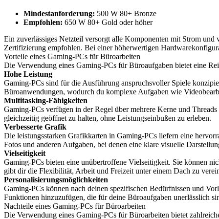
Mindestanforderung:
500 W 80+ Bronze
Empfohlen:
650 W 80+ Gold oder höher
Ein zuverlässiges Netzteil versorgt alle Komponenten mit Strom und 
Zertifizierung empfohlen. Bei einer höherwertigen Hardwarekonfigura
Vorteile eines Gaming-PCs für Büroarbeiten
Die Verwendung eines Gaming-PCs für Büroaufgaben bietet eine Reihe s
Hohe Leistung
Gaming-PCs sind für die Ausführung anspruchsvoller Spiele konzipier
Büroanwendungen, wodurch du komplexe Aufgaben wie Videobearbei
Multitasking-Fähigkeiten
Gaming-PCs verfügen in der Regel über mehrere Kerne und Threads i
gleichzeitig geöffnet zu halten, ohne Leistungseinbußen zu erleben.
Verbesserte Grafik
Die leistungsstarken Grafikkarten in Gaming-PCs liefern eine hervorra
Fotos und anderen Aufgaben, bei denen eine klare visuelle Darstellung
Vielseitigkeit
Gaming-PCs bieten eine unübertroffene Vielseitigkeit. Sie können nic
gibt dir die Flexibilität, Arbeit und Freizeit unter einem Dach zu verei
Personalisierungsmöglichkeiten
Gaming-PCs können nach deinen spezifischen Bedürfnissen und Vorl
Funktionen hinzuzufügen, die für deine Büroaufgaben unerlässlich si
Nachteile eines Gaming-PCs für Büroarbeiten
Die Verwendung eines Gaming-PCs für Büroarbeiten bietet zahlreiche Vo