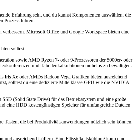
hnende Erfahrung sein, und du kannst Komponenten auswählen, die
n Prozess führen.
ch verbessern. Microsoft Office und Google Workspace bieten eine
ten solltest:
 Generation sowie AMD Ryzen 7- oder 9-Prozessoren der 5000er- oder
deokonferenzen und Tabellenkalkulationen mühelos zu bewältigen.
 Intels Iris Xe oder AMDs Radeon Vega Grafiken bieten ausreichend
zt, solltest du eine dedizierte Mittelklasse-GPU wie die NVIDIA
 SSD (Solid State Drive) für das Betriebssystem und eine große
hrend eine HDD kostengünstigen Speicher für umfangreiche Dateien
 Tasten, die bei Produktivitätsanwendungen nützlich sein können.
n und ausreichend Lüftern. Eine Flüssigkeitskühlung kann eine