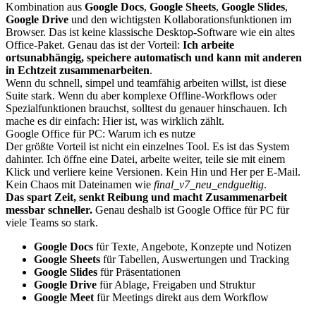
Kombination aus
Google Docs
,
Google Sheets
,
Google Slides
,
Google Drive
und den wichtigsten Kollaborationsfunktionen im
Browser. Das ist keine klassische Desktop-Software wie ein altes
Office-Paket. Genau das ist der Vorteil:
Ich arbeite
ortsunabhängig, speichere automatisch und kann mit anderen
in Echtzeit zusammenarbeiten
.
Wenn du schnell, simpel und teamfähig arbeiten willst, ist diese
Suite stark. Wenn du aber komplexe Offline-Workflows oder
Spezialfunktionen brauchst, solltest du genauer hinschauen. Ich
mache es dir einfach: Hier ist, was wirklich zählt.
Google Office für PC: Warum ich es nutze
Der größte Vorteil ist nicht ein einzelnes Tool. Es ist das System
dahinter. Ich öffne eine Datei, arbeite weiter, teile sie mit einem
Klick und verliere keine Versionen. Kein Hin und Her per E-Mail.
Kein Chaos mit Dateinamen wie
final_v7_neu_endgueltig
.
Das spart Zeit, senkt Reibung und macht Zusammenarbeit
messbar schneller.
Genau deshalb ist Google Office für PC für
viele Teams so stark.
Google Docs
für Texte, Angebote, Konzepte und Notizen
Google Sheets
für Tabellen, Auswertungen und Tracking
Google Slides
für Präsentationen
Google Drive
für Ablage, Freigaben und Struktur
Google Meet
für Meetings direkt aus dem Workflow