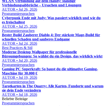
WLAN Verbindung auf dem Handy: ständige
Verbindungsabbrüche – Ursachen und Lösungen
AUTOR • Jul 26, 2026
Programmiersprachen
Cyberpunk Ende mit Judy: Was passiert wirklich und wie du
es freischaltest
AUTOR • Jul 25, 2026
Programmiersprachen
Bester Build Zauberer Diablo 4: Der stärkste Mage-Build für
schnellen Schaden und sauberes Endgame
AUTOR • Jul 24, 2026
Best Practices & Stil
Moderne Desktop Wallpaper für professionelle
Büroumgebungen: So wählst du ein Design, das wirklich wirkt
AUTOR • Jul 20, 2026
Programmiersprachen
Gaming PC Superkraft: So baust du die ultimative Gaming-
Maschine für 30.000 €
AUTOR • Jul 19, 2026
Programmiersprachen
Tarotkarten in The Quarry: Alle Karten, Fundorte und warum
sie dein Ende verändern
AUTOR • Jul 18, 2026
Beliebte Beiträge
Programmiersprachen