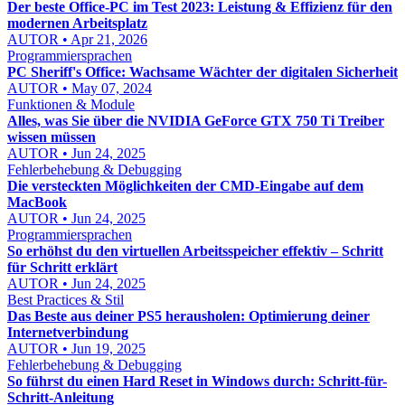
Der beste Office-PC im Test 2023: Leistung & Effizienz für den
modernen Arbeitsplatz
AUTOR • Apr 21, 2026
Programmiersprachen
PC Sheriff's Office: Wachsame Wächter der digitalen Sicherheit
AUTOR • May 07, 2024
Funktionen & Module
Alles, was Sie über die NVIDIA GeForce GTX 750 Ti Treiber
wissen müssen
AUTOR • Jun 24, 2025
Fehlerbehebung & Debugging
Die versteckten Möglichkeiten der CMD-Eingabe auf dem
MacBook
AUTOR • Jun 24, 2025
Programmiersprachen
So erhöhst du den virtuellen Arbeitsspeicher effektiv – Schritt
für Schritt erklärt
AUTOR • Jun 24, 2025
Best Practices & Stil
Das Beste aus deiner PS5 herausholen: Optimierung deiner
Internetverbindung
AUTOR • Jun 19, 2025
Fehlerbehebung & Debugging
So führst du einen Hard Reset in Windows durch: Schritt-für-
Schritt-Anleitung