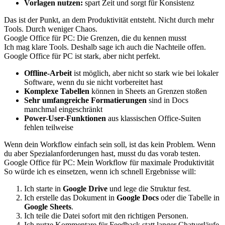
Vorlagen nutzen:
spart Zeit und sorgt für Konsistenz
Das ist der Punkt, an dem Produktivität entsteht. Nicht durch mehr
Tools. Durch weniger Chaos.
Google Office für PC: Die Grenzen, die du kennen musst
Ich mag klare Tools. Deshalb sage ich auch die Nachteile offen.
Google Office für PC ist stark, aber nicht perfekt.
Offline-Arbeit
ist möglich, aber nicht so stark wie bei lokaler
Software, wenn du sie nicht vorbereitet hast
Komplexe Tabellen
können in Sheets an Grenzen stoßen
Sehr umfangreiche Formatierungen
sind in Docs
manchmal eingeschränkt
Power-User-Funktionen
aus klassischen Office-Suiten
fehlen teilweise
Wenn dein Workflow einfach sein soll, ist das kein Problem. Wenn
du aber Spezialanforderungen hast, musst du das vorab testen.
Google Office für PC: Mein Workflow für maximale Produktivität
So würde ich es einsetzen, wenn ich schnell Ergebnisse will:
Ich starte in
Google Drive
und lege die Struktur fest.
Ich erstelle das Dokument in
Google Docs
oder die Tabelle in
Google Sheets
.
Ich teile die Datei sofort mit den richtigen Personen.
Ich nutze Kommentare für Feedback statt langer Chatverläufe.