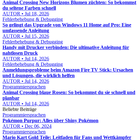
Animal Crossing New Horizons Blumen züchten: So bekommst
du seltene Farben schnell
AUTOR • Jul 18, 2026
Fehlerbehebung & Debugging
So gelingt das Upgrade von Windows 11 Home auf Pro: Eine
umfassende Anleitung
AUTOR • Jul 15, 2026
Fehlerbehebung & Debugging
Handy mit Drucker verbinden: Die ultimative Anleitung für
nahtlosen Druck
AUTOR • Jul 14, 2026
Fehlerbehebung & Debugging
Anmeldungsprobleme beim Amazon Fire TV Stick: Ursachen
und Lösungen, die wirklich helfen
AUTOR • Jul 14, 2026
Programmiersprachen
Animal Crossing blaue Rosen: So bekommst du sie schnell und
planbar
AUTOR • Jul 14, 2026
Beliebte Beiträge
Programmiersprachen
Pokémon Purpur: Alles über Shiny Pokémon
AUTOR • Dec 06, 2024
Programmiersprachen
Mario Kart Gold Teile: Leitfaden für Fans und Wettkämpfer