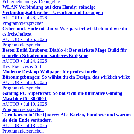
Fehlerbehebung & Debugging
WLAN Verbindung auf dem Handy: ständige
Verbindungsabbrüche – Ursachen und Lösungen
AUTOR • Jul 26, 2026
Programmiersprachen
Cyberpunk Ende mit Judy: Was passiert wirklich und wie du
es freischaltest
AUTOR • Jul 25, 2026
Programmiersprachen
Bester Build Zauberer Diablo 4: Der stärkste Mage-Build für
schnellen Schaden und sauberes Endgame
AUTOR • Jul 24, 2026
Best Practices & Stil
Moderne Desktop Wallpaper für professionelle
Büroumgebungen: So wählst du ein Design, das wirklich wirkt
AUTOR • Jul 20, 2026
Programmiersprachen
Gaming PC Superkraft: So baust du die ultimative Gaming-
Maschine für 30.000 €
AUTOR • Jul 19, 2026
Programmiersprachen
Tarotkarten in The Quarry: Alle Karten, Fundorte und warum
sie dein Ende verändern
AUTOR • Jul 18, 2026
Programmiersprachen