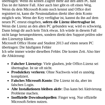
übertragen: Wenn du keinen Zugriff mehr auf den alten PC hast
Das ist der härtere Fall. Aber auch hier gibt es oft einen Weg.
Wenn du dein Microsoft-Konto noch kennst und Office dort
registriert ist, kann die Neuinstallation direkt über dein Konto
möglich sein. Wenn der Key verfügbar ist, kannst du ihn auf dem
neuen PC erneut eingeben,
sofern die Lizenz übertragbar ist
.
Wenn die Lizenz an den alten PC gebunden war, wird es schwierig.
Dann bringt dir auch kein Trick etwas. Ich würde in diesem Fall
nicht lange herumprobieren, sondern direkt den Support prüfen oder
den Lizenztyp klären.
Microsoft Office Home and Student 2013 auf einen neuen PC
übertragen: Die häufigsten Fehler
Ich sehe immer wieder dieselben Fehler. Die kosten Zeit. Also hier
die Abkürzung:
Falscher Lizenztyp
: Viele glauben, jede Office-Lizenz sei
übertragbar. Ist sie oft nicht.
Produktkey verloren
: Ohne Nachweis wird es unnötig
kompliziert.
Falsches Microsoft-Konto
: Die Lizenz ist da, aber im
falschen Login.
Alte Installationen bleiben aktiv
: Das kann bei Aktivierung
Probleme machen.
Inoffizielle Downloadquellen
: Finger weg. Nur offizielle
Microsoft-Seiten nutzen.