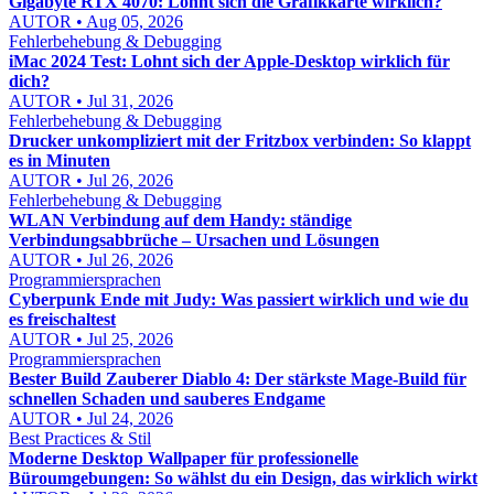
Gigabyte RTX 4070: Lohnt sich die Grafikkarte wirklich?
AUTOR • Aug 05, 2026
Fehlerbehebung & Debugging
iMac 2024 Test: Lohnt sich der Apple-Desktop wirklich für
dich?
AUTOR • Jul 31, 2026
Fehlerbehebung & Debugging
Drucker unkompliziert mit der Fritzbox verbinden: So klappt
es in Minuten
AUTOR • Jul 26, 2026
Fehlerbehebung & Debugging
WLAN Verbindung auf dem Handy: ständige
Verbindungsabbrüche – Ursachen und Lösungen
AUTOR • Jul 26, 2026
Programmiersprachen
Cyberpunk Ende mit Judy: Was passiert wirklich und wie du
es freischaltest
AUTOR • Jul 25, 2026
Programmiersprachen
Bester Build Zauberer Diablo 4: Der stärkste Mage-Build für
schnellen Schaden und sauberes Endgame
AUTOR • Jul 24, 2026
Best Practices & Stil
Moderne Desktop Wallpaper für professionelle
Büroumgebungen: So wählst du ein Design, das wirklich wirkt