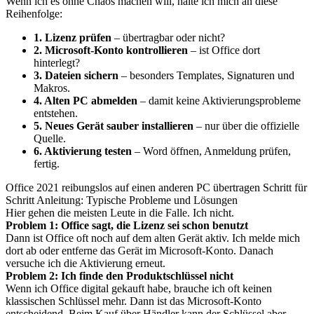
Wenn ich es ohne Chaos machen will, halte ich mich an diese
Reihenfolge:
1. Lizenz prüfen
– übertragbar oder nicht?
2. Microsoft-Konto kontrollieren
– ist Office dort
hinterlegt?
3. Dateien sichern
– besonders Templates, Signaturen und
Makros.
4. Alten PC abmelden
– damit keine Aktivierungsprobleme
entstehen.
5. Neues Gerät sauber installieren
– nur über die offizielle
Quelle.
6. Aktivierung testen
– Word öffnen, Anmeldung prüfen,
fertig.
Office 2021 reibungslos auf einen anderen PC übertragen Schritt für
Schritt Anleitung: Typische Probleme und Lösungen
Hier gehen die meisten Leute in die Falle. Ich nicht.
Problem 1: Office sagt, die Lizenz sei schon benutzt
Dann ist Office oft noch auf dem alten Gerät aktiv. Ich melde mich
dort ab oder entferne das Gerät im Microsoft-Konto. Danach
versuche ich die Aktivierung erneut.
Problem 2: Ich finde den Produktschlüssel nicht
Wenn ich Office digital gekauft habe, brauche ich oft keinen
klassischen Schlüssel mehr. Dann ist das Microsoft-Konto
entscheidend. Beim Kauf über Händler kann der Schlüssel aber