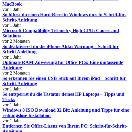
MacBook
vor 1 Jahr
So führst du einen Hard Reset in Windows durch: Schritt-für-
Schritt-Anleitung
vor 1 Jahr
Microsoft Compatibility Telemetry High CPU: Causes and
Solutions
vor 2 Monaten
So deaktivierst du die iPhone Akku Warnung – Schritt für
Schritt Anleitung
vor 1 Jahr
Optimale RAM-Zuweisung für Office-PCs: Eine umfassende
Anleitung
vor 2 Monaten
So erkennen Sie einen USB-Stick auf Ihrem iPad – Schritt-für-
Schritt-Anleitung
vor 1 Jahr
So entsperrst du die Tastatur deines HP Laptops – Tipps und
Tricks
vor 1 Jahr
Windows 8 ISO Download 32 Bit: Anleitung und Tipps für eine
reibungslose Installation
vor 1 Jahr
Entfernen Sie Office-Lizenz von Ihrem PC: Schritt-für-Schritt-
Anleitung