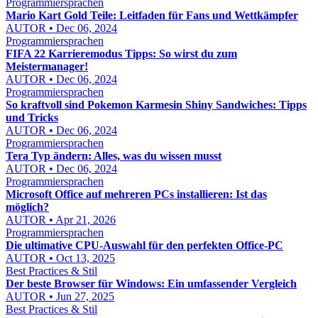
Programmiersprachen
Mario Kart Gold Teile: Leitfaden für Fans und Wettkämpfer
AUTOR • Dec 06, 2024
Programmiersprachen
FIFA 22 Karrieremodus Tipps: So wirst du zum
Meistermanager!
AUTOR • Dec 06, 2024
Programmiersprachen
So kraftvoll sind Pokemon Karmesin Shiny Sandwiches: Tipps
und Tricks
AUTOR • Dec 06, 2024
Programmiersprachen
Tera Typ ändern: Alles, was du wissen musst
AUTOR • Dec 06, 2024
Programmiersprachen
Microsoft Office auf mehreren PCs installieren: Ist das
möglich?
AUTOR • Apr 21, 2026
Programmiersprachen
Die ultimative CPU-Auswahl für den perfekten Office-PC
AUTOR • Oct 13, 2025
Best Practices & Stil
Der beste Browser für Windows: Ein umfassender Vergleich
AUTOR • Jun 27, 2025
Best Practices & Stil