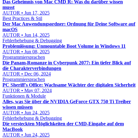
Das Geheimnis von Mac CMD R: Was du darüber wissen
musst
AUTOR • Jun 17, 2025
Best Practices & Stil
Der Mac Anwendungsordner: Ordnung für Deine Software auf
macOS
AUTOR • Jun 14, 2025
Fehlerbehebung & Debugging
Problemlösung: Unmountable Boot Volume in Windows 11
AUTOR • Jun 08, 2025
Programmiersprachen
Die Panam-Romanze in Cyberpunk 2077: Ein tiefer Blick auf
die Charakterverbindungen
AUTOR • Dec 06, 2024
Programmiersprachen
PC Sheriff's Office: Wachsame Wächter der digitalen Sicherheit
AUTOR • May 07, 2024
Funktionen & Module
Alles, was Sie über die NVIDIA GeForce GTX 750 Ti Treiber
wissen müssen
AUTOR • Jun 24, 2025
Fehlerbehebung & Debugging
Die versteckten Möglichkeiten der CMD-Eingabe auf dem
MacBook
AUTOR • Jun 24, 2025