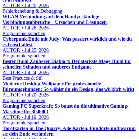
AUTOR • Jul 26, 2026
Fehlerbehebung & Debugging
WLAN Verbindung auf dem Handy: ständige
Verbindungsabbrüche – Ursachen und Lösungen
AUTOR • Jul 26, 2026
Programmiersprachen
Cyberpunk Ende mit Judy: Was passiert wirklich und wie du
es freischaltest
AUTOR • Jul 25, 2026
Programmiersprachen
Bester Build Zauberer Diablo 4: Der stärkste Mage-Build für
schnellen Schaden und sauberes Endgame
AUTOR • Jul 24, 2026
Best Practices & Stil
Moderne Desktop Wallpaper für professionelle
Büroumgebungen: So wählst du ein Design, das wirklich wirkt
AUTOR • Jul 20, 2026
Programmiersprachen
Gaming PC Superkraft: So baust du die ultimative Gaming-
Maschine für 30.000 €
AUTOR • Jul 19, 2026
Programmiersprachen
Tarotkarten in The Quarry: Alle Karten, Fundorte und warum
sie dein Ende verändern