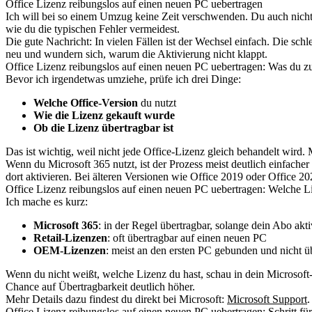
Office Lizenz reibungslos auf einen neuen PC uebertragen
Ich will bei so einem Umzug keine Zeit verschwenden. Du auch nicht.
wie du die typischen Fehler vermeidest.
Die gute Nachricht: In vielen Fällen ist der Wechsel einfach. Die sch
neu und wundern sich, warum die Aktivierung nicht klappt.
Office Lizenz reibungslos auf einen neuen PC uebertragen: Was du zu
Bevor ich irgendetwas umziehe, prüfe ich drei Dinge:
Welche Office-Version
du nutzt
Wie die Lizenz gekauft wurde
Ob die Lizenz übertragbar ist
Das ist wichtig, weil nicht jede Office-Lizenz gleich behandelt wir
Wenn du Microsoft 365 nutzt, ist der Prozess meist deutlich einfach
dort aktivieren. Bei älteren Versionen wie Office 2019 oder Office 2
Office Lizenz reibungslos auf einen neuen PC uebertragen: Welche L
Ich mache es kurz:
Microsoft 365
: in der Regel übertragbar, solange dein Abo aktiv
Retail-Lizenzen
: oft übertragbar auf einen neuen PC
OEM-Lizenzen
: meist an den ersten PC gebunden und nicht ü
Wenn du nicht weißt, welche Lizenz du hast, schau in dein Microsoft-K
Chance auf Übertragbarkeit deutlich höher.
Mehr Details dazu findest du direkt bei Microsoft:
Microsoft Support
.
Office Lizenz reibungslos auf einen neuen PC uebertragen: Schritt für