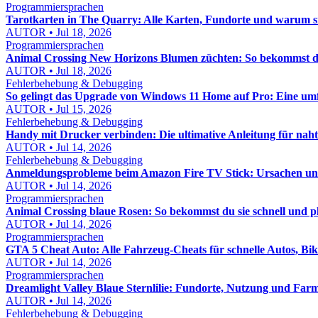
Programmiersprachen
Tarotkarten in The Quarry: Alle Karten, Fundorte und warum s
AUTOR • Jul 18, 2026
Programmiersprachen
Animal Crossing New Horizons Blumen züchten: So bekommst du
AUTOR • Jul 18, 2026
Fehlerbehebung & Debugging
So gelingt das Upgrade von Windows 11 Home auf Pro: Eine um
AUTOR • Jul 15, 2026
Fehlerbehebung & Debugging
Handy mit Drucker verbinden: Die ultimative Anleitung für nah
AUTOR • Jul 14, 2026
Fehlerbehebung & Debugging
Anmeldungsprobleme beim Amazon Fire TV Stick: Ursachen und 
AUTOR • Jul 14, 2026
Programmiersprachen
Animal Crossing blaue Rosen: So bekommst du sie schnell und p
AUTOR • Jul 14, 2026
Programmiersprachen
GTA 5 Cheat Auto: Alle Fahrzeug-Cheats für schnelle Autos, Bi
AUTOR • Jul 14, 2026
Programmiersprachen
Dreamlight Valley Blaue Sternlilie: Fundorte, Nutzung und Far
AUTOR • Jul 14, 2026
Fehlerbehebung & Debugging