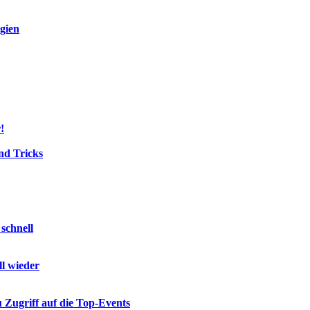
egien
!
nd Tricks
schnell
ll wieder
 Zugriff auf die Top-Events