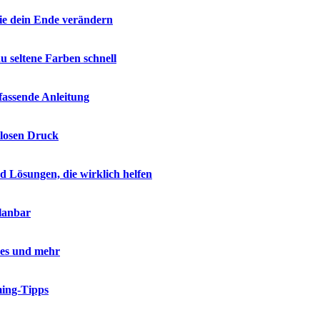
ie dein Ende verändern
 seltene Farben schnell
fassende Anleitung
tlosen Druck
Lösungen, die wirklich helfen
lanbar
kes und mehr
ming-Tipps