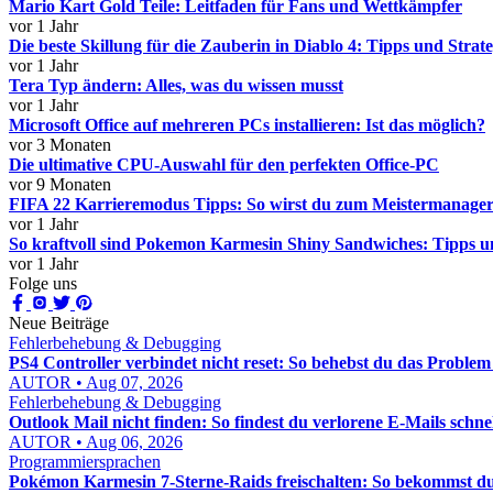
Mario Kart Gold Teile: Leitfaden für Fans und Wettkämpfer
vor 1 Jahr
Die beste Skillung für die Zauberin in Diablo 4: Tipps und Strat
vor 1 Jahr
Tera Typ ändern: Alles, was du wissen musst
vor 1 Jahr
Microsoft Office auf mehreren PCs installieren: Ist das möglich?
vor 3 Monaten
Die ultimative CPU-Auswahl für den perfekten Office-PC
vor 9 Monaten
FIFA 22 Karrieremodus Tipps: So wirst du zum Meistermanager
vor 1 Jahr
So kraftvoll sind Pokemon Karmesin Shiny Sandwiches: Tipps u
vor 1 Jahr
Folge uns
Neue Beiträge
Fehlerbehebung & Debugging
PS4 Controller verbindet nicht reset: So behebst du das Problem 
AUTOR • Aug 07, 2026
Fehlerbehebung & Debugging
Outlook Mail nicht finden: So findest du verlorene E-Mails schne
AUTOR • Aug 06, 2026
Programmiersprachen
Pokémon Karmesin 7-Sterne-Raids freischalten: So bekommst du