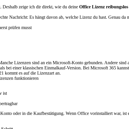
 Deshalb zeige ich dir direkt, wie du deine
Office Lizenz reibungslo
lechte Nachricht: Es hängt davon ab, welche Lizenz du hast. Genau da ma
erst prüfen musst
d. Manche Lizenzen sind an ein Microsoft-Konto gebunden. Andere sind 
er als bei einer klassischen Einmalkauf-Version. Bei Microsoft 365 ka
021 kommt es auf die Lizenzart an.
izenzen funktionieren
 ist
bertragbar
onto oder in die Kaufbestätigung. Wenn Office vorinstalliert war, ist 
 Schritt