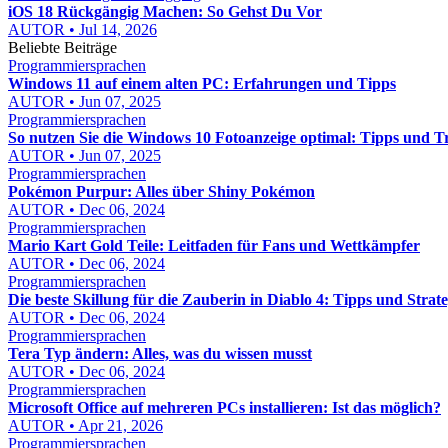
iOS 18 Rückgängig Machen: So Gehst Du Vor
AUTOR • Jul 14, 2026
Beliebte Beiträge
Programmiersprachen
Windows 11 auf einem alten PC: Erfahrungen und Tipps
AUTOR • Jun 07, 2025
Programmiersprachen
So nutzen Sie die Windows 10 Fotoanzeige optimal: Tipps und T
AUTOR • Jun 07, 2025
Programmiersprachen
Pokémon Purpur: Alles über Shiny Pokémon
AUTOR • Dec 06, 2024
Programmiersprachen
Mario Kart Gold Teile: Leitfaden für Fans und Wettkämpfer
AUTOR • Dec 06, 2024
Programmiersprachen
Die beste Skillung für die Zauberin in Diablo 4: Tipps und Strat
AUTOR • Dec 06, 2024
Programmiersprachen
Tera Typ ändern: Alles, was du wissen musst
AUTOR • Dec 06, 2024
Programmiersprachen
Microsoft Office auf mehreren PCs installieren: Ist das möglich?
AUTOR • Apr 21, 2026
Programmiersprachen