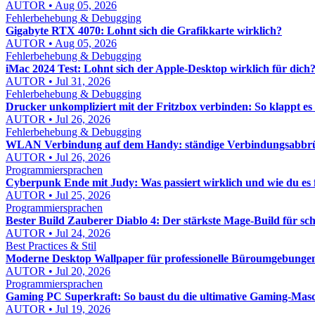
AUTOR • Aug 05, 2026
Fehlerbehebung & Debugging
Gigabyte RTX 4070: Lohnt sich die Grafikkarte wirklich?
AUTOR • Aug 05, 2026
Fehlerbehebung & Debugging
iMac 2024 Test: Lohnt sich der Apple-Desktop wirklich für dich
AUTOR • Jul 31, 2026
Fehlerbehebung & Debugging
Drucker unkompliziert mit der Fritzbox verbinden: So klappt es
AUTOR • Jul 26, 2026
Fehlerbehebung & Debugging
WLAN Verbindung auf dem Handy: ständige Verbindungsabbrü
AUTOR • Jul 26, 2026
Programmiersprachen
Cyberpunk Ende mit Judy: Was passiert wirklich und wie du es f
AUTOR • Jul 25, 2026
Programmiersprachen
Bester Build Zauberer Diablo 4: Der stärkste Mage-Build für s
AUTOR • Jul 24, 2026
Best Practices & Stil
Moderne Desktop Wallpaper für professionelle Büroumgebungen: 
AUTOR • Jul 20, 2026
Programmiersprachen
Gaming PC Superkraft: So baust du die ultimative Gaming-Masc
AUTOR • Jul 19, 2026