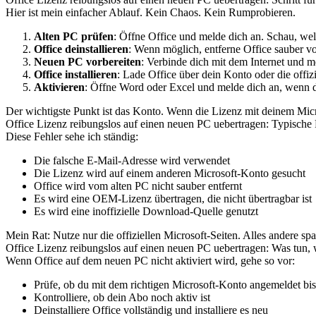
Hier ist mein einfacher Ablauf. Kein Chaos. Kein Rumprobieren.
Alten PC prüfen
: Öffne Office und melde dich an. Schau, wel
Office deinstallieren
: Wenn möglich, entferne Office sauber v
Neuen PC vorbereiten
: Verbinde dich mit dem Internet und 
Office installieren
: Lade Office über dein Konto oder die offizi
Aktivieren
: Öffne Word oder Excel und melde dich an, wenn d
Der wichtigste Punkt ist das Konto. Wenn die Lizenz mit deinem Micr
Office Lizenz reibungslos auf einen neuen PC uebertragen: Typische 
Diese Fehler sehe ich ständig:
Die falsche E-Mail-Adresse wird verwendet
Die Lizenz wird auf einem anderen Microsoft-Konto gesucht
Office wird vom alten PC nicht sauber entfernt
Es wird eine OEM-Lizenz übertragen, die nicht übertragbar ist
Es wird eine inoffizielle Download-Quelle genutzt
Mein Rat: Nutze nur die offiziellen Microsoft-Seiten. Alles andere spar
Office Lizenz reibungslos auf einen neuen PC uebertragen: Was tun, 
Wenn Office auf dem neuen PC nicht aktiviert wird, gehe so vor:
Prüfe, ob du mit dem richtigen Microsoft-Konto angemeldet bis
Kontrolliere, ob dein Abo noch aktiv ist
Deinstalliere Office vollständig und installiere es neu