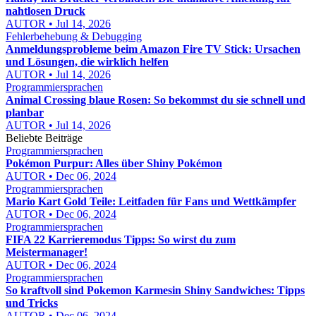
nahtlosen Druck
AUTOR • Jul 14, 2026
Fehlerbehebung & Debugging
Anmeldungsprobleme beim Amazon Fire TV Stick: Ursachen
und Lösungen, die wirklich helfen
AUTOR • Jul 14, 2026
Programmiersprachen
Animal Crossing blaue Rosen: So bekommst du sie schnell und
planbar
AUTOR • Jul 14, 2026
Beliebte Beiträge
Programmiersprachen
Pokémon Purpur: Alles über Shiny Pokémon
AUTOR • Dec 06, 2024
Programmiersprachen
Mario Kart Gold Teile: Leitfaden für Fans und Wettkämpfer
AUTOR • Dec 06, 2024
Programmiersprachen
FIFA 22 Karrieremodus Tipps: So wirst du zum
Meistermanager!
AUTOR • Dec 06, 2024
Programmiersprachen
So kraftvoll sind Pokemon Karmesin Shiny Sandwiches: Tipps
und Tricks
AUTOR • Dec 06, 2024