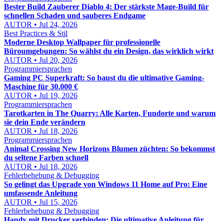
Bester Build Zauberer Diablo 4: Der stärkste Mage-Build für
schnellen Schaden und sauberes Endgame
AUTOR • Jul 24, 2026
Best Practices & Stil
Moderne Desktop Wallpaper für professionelle
Büroumgebungen: So wählst du ein Design, das wirklich wirkt
AUTOR • Jul 20, 2026
Programmiersprachen
Gaming PC Superkraft: So baust du die ultimative Gaming-
Maschine für 30.000 €
AUTOR • Jul 19, 2026
Programmiersprachen
Tarotkarten in The Quarry: Alle Karten, Fundorte und warum
sie dein Ende verändern
AUTOR • Jul 18, 2026
Programmiersprachen
Animal Crossing New Horizons Blumen züchten: So bekommst
du seltene Farben schnell
AUTOR • Jul 18, 2026
Fehlerbehebung & Debugging
So gelingt das Upgrade von Windows 11 Home auf Pro: Eine
umfassende Anleitung
AUTOR • Jul 15, 2026
Fehlerbehebung & Debugging
Handy mit Drucker verbinden: Die ultimative Anleitung für