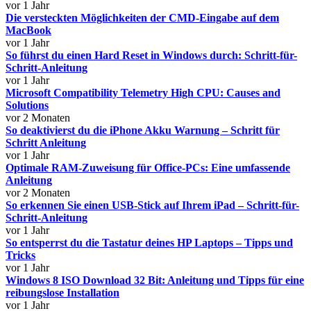
vor 1 Jahr
Die versteckten Möglichkeiten der CMD-Eingabe auf dem
MacBook
vor 1 Jahr
So führst du einen Hard Reset in Windows durch: Schritt-für-
Schritt-Anleitung
vor 1 Jahr
Microsoft Compatibility Telemetry High CPU: Causes and
Solutions
vor 2 Monaten
So deaktivierst du die iPhone Akku Warnung – Schritt für
Schritt Anleitung
vor 1 Jahr
Optimale RAM-Zuweisung für Office-PCs: Eine umfassende
Anleitung
vor 2 Monaten
So erkennen Sie einen USB-Stick auf Ihrem iPad – Schritt-für-
Schritt-Anleitung
vor 1 Jahr
So entsperrst du die Tastatur deines HP Laptops – Tipps und
Tricks
vor 1 Jahr
Windows 8 ISO Download 32 Bit: Anleitung und Tipps für eine
reibungslose Installation
vor 1 Jahr