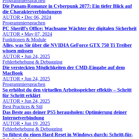
Programmiersprachen
Die Panam-Romanze in Cyberpunk 2077: Ein tiefer Blick auf
die Charakterverbindungen
AUTOR • Dec 06, 2024
Programmiersprachen
PC Sheriff's Office: Wachsame Wächter der digitalen Sicherheit
AUTOR • May 07, 2024
Funktionen & Module
Alles, was Sie über die NVIDIA GeForce GTX 750 Ti Treiber
wissen müssen
AUTOR • Jun 24, 2025
Fehlerbehebung & Debugging
Die versteckten Möglichkeiten der CMD-Eingabe auf dem
MacBook
AUTOR • Jun 24, 2025
Programmiersprachen
So erhöhst du den virtuellen Arbeitsspeicher effektiv – Schritt
für Schritt erklärt
AUTOR • Jun 24, 2025
Best Practices & Stil
Das Beste aus deiner PS5 herausholen: Optimierung deiner
Internetverbindung
AUTOR • Jun 19, 2025
Fehlerbehebung & Debugging
So führst du einen Hard Reset in Windows durch: Schritt-für-