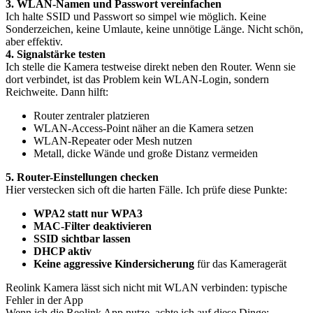
3. WLAN-Namen und Passwort vereinfachen
Ich halte SSID und Passwort so simpel wie möglich. Keine
Sonderzeichen, keine Umlaute, keine unnötige Länge. Nicht schön,
aber effektiv.
4. Signalstärke testen
Ich stelle die Kamera testweise direkt neben den Router. Wenn sie
dort verbindet, ist das Problem kein WLAN-Login, sondern
Reichweite. Dann hilft:
Router zentraler platzieren
WLAN-Access-Point näher an die Kamera setzen
WLAN-Repeater oder Mesh nutzen
Metall, dicke Wände und große Distanz vermeiden
5. Router-Einstellungen checken
Hier verstecken sich oft die harten Fälle. Ich prüfe diese Punkte:
WPA2 statt nur WPA3
MAC-Filter deaktivieren
SSID sichtbar lassen
DHCP aktiv
Keine aggressive Kindersicherung
für das Kameragerät
Reolink Kamera lässt sich nicht mit WLAN verbinden: typische
Fehler in der App
Wenn ich die Reolink App nutze, achte ich auf diese Dinge: