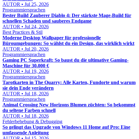
AUTOR • Jul 25, 2026
Programmiersprachen
Bester Build Zauberer Diablo 4: Der stärkste Mage-Build für
schnellen Schaden und sauberes Endgame
AUTOR • Jul 24, 2026
Best Practices & Stil
Moderne Desktop Wallpaper für professionelle
Büroumgebungen: So wählst du ein Design, das wirklich wirkt
AUTOR • Jul 20, 2026
Programmiersprachen
Gaming PC Superkraft: So baust du die ultimative Gaming-
Maschine für 30.000 €
AUTOR • Jul 19, 2026
Programmiersprachen
Tarotkarten in The Quarry: Alle Karten, Fundorte und warum
sie dein Ende verändern
AUTOR • Jul 18, 2026
Programmiersprachen
Animal Crossing New Horizons Blumen züchten: So bekommst
du seltene Farben schnell
AUTOR • Jul 18, 2026
Fehlerbehebung & Debugging
So gelingt das Upgrade von Windows 11 Home auf Pro: Eine
umfassende Anleitung
AUTOR • Jul 15, 2026