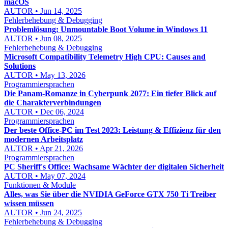
macOS
AUTOR • Jun 14, 2025
Fehlerbehebung & Debugging
Problemlösung: Unmountable Boot Volume in Windows 11
AUTOR • Jun 08, 2025
Fehlerbehebung & Debugging
Microsoft Compatibility Telemetry High CPU: Causes and
Solutions
AUTOR • May 13, 2026
Programmiersprachen
Die Panam-Romanze in Cyberpunk 2077: Ein tiefer Blick auf
die Charakterverbindungen
AUTOR • Dec 06, 2024
Programmiersprachen
Der beste Office-PC im Test 2023: Leistung & Effizienz für den
modernen Arbeitsplatz
AUTOR • Apr 21, 2026
Programmiersprachen
PC Sheriff's Office: Wachsame Wächter der digitalen Sicherheit
AUTOR • May 07, 2024
Funktionen & Module
Alles, was Sie über die NVIDIA GeForce GTX 750 Ti Treiber
wissen müssen
AUTOR • Jun 24, 2025
Fehlerbehebung & Debugging