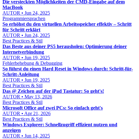
Die versteckten Möglichkeiten der CMD-Eingabe auf dem
MacBook
AUTOR • Jun 24, 2025
Programmiersprachen
So erhöhst du den virtuellen Arbeitsspeicher effektiv – Schritt
für Schritt erklärt
AUTOR • Jun 24, 2025
Best Practices & Stil
Das Beste aus deiner PS5 herausholen: Optimierung deiner
Internetverbindung
AUTOR • Jun 19, 2025
Fehlerbehebung & Debugging
So führst du einen Hard Reset in Windows durch: Schritt-für-
Schritt-Anleitung
AUTOR • Jun 19, 2025
Best Practices & Stil
Das @ Zeichen auf der iPad Tastatur: So geht's!
AUTOR • May 13, 2026
Best Practices & Stil
Microsoft Office auf zwei PCs: So einfach geht's
AUTOR • Apr 21, 2026
Best Practices & Stil
Windows Explorer: Schnellzugriff effizient nutzen und
anzeigen
AUTOR • Jun 14, 2025