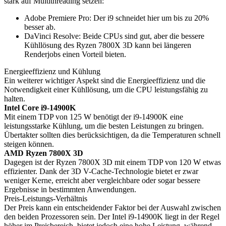
stark auf Multithreading setzen:
Adobe Premiere Pro: Der i9 schneidet hier um bis zu 20%
besser ab.
DaVinci Resolve: Beide CPUs sind gut, aber die bessere
Kühllösung des Ryzen 7800X 3D kann bei längeren
Renderjobs einen Vorteil bieten.
Energieeffizienz und Kühlung
Ein weiterer wichtiger Aspekt sind die Energieeffizienz und die
Notwendigkeit einer Kühllösung, um die CPU leistungsfähig zu
halten.
Intel Core i9-14900K
Mit einem TDP von 125 W benötigt der i9-14900K eine
leistungsstarke Kühlung, um die besten Leistungen zu bringen.
Übertakter sollten dies berücksichtigen, da die Temperaturen schnell
steigen können.
AMD Ryzen 7800X 3D
Dagegen ist der Ryzen 7800X 3D mit einem TDP von 120 W etwas
effizienter. Dank der 3D V-Cache-Technologie bietet er zwar
weniger Kerne, erreicht aber vergleichbare oder sogar bessere
Ergebnisse in bestimmten Anwendungen.
Preis-Leistungs-Verhältnis
Der Preis kann ein entscheidender Faktor bei der Auswahl zwischen
den beiden Prozessoren sein. Der Intel i9-14900K liegt in der Regel
höher im Preisbereich, bietet jedoch eine hohe Leistung, während