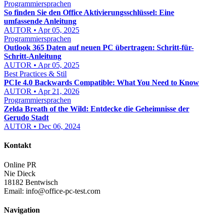
Programmiersprachen
So finden Sie den Office Aktivierungsschlüssel: Eine
umfassende Anleitung
AUTOR • Apr 05, 2025
Programmiersprachen
Outlook 365 Daten auf neuen PC übertragen: Schritt-für-
Schritt-Anleitung
AUTOR • Apr 05, 2025
Best Practices & Stil
PCIe 4.0 Backwards Compatible: What You Need to Know
AUTOR • Apr 21, 2026
Programmiersprachen
Zelda Breath of the Wild: Entdecke die Geheimnisse der
Gerudo Stadt
AUTOR • Dec 06, 2024
Kontakt
Online PR
Nie Dieck
18182 Bentwisch
Email:
info@office-pc-test.com
Navigation