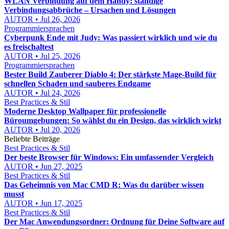
WLAN Verbindung auf dem Handy: ständige
Verbindungsabbrüche – Ursachen und Lösungen
AUTOR • Jul 26, 2026
Programmiersprachen
Cyberpunk Ende mit Judy: Was passiert wirklich und wie du
es freischaltest
AUTOR • Jul 25, 2026
Programmiersprachen
Bester Build Zauberer Diablo 4: Der stärkste Mage-Build für
schnellen Schaden und sauberes Endgame
AUTOR • Jul 24, 2026
Best Practices & Stil
Moderne Desktop Wallpaper für professionelle
Büroumgebungen: So wählst du ein Design, das wirklich wirkt
AUTOR • Jul 20, 2026
Beliebte Beiträge
Best Practices & Stil
Der beste Browser für Windows: Ein umfassender Vergleich
AUTOR • Jun 27, 2025
Best Practices & Stil
Das Geheimnis von Mac CMD R: Was du darüber wissen
musst
AUTOR • Jun 17, 2025
Best Practices & Stil
Der Mac Anwendungsordner: Ordnung für Deine Software auf