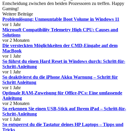
Entscheidung zwischen den beiden Prozessoren zu treffen. Happy
Gaming!
Weitere Beiträge
Problemlösung: Unmountable Boot Volume in Windows 11
vor 1 Jahr
Microsoft Compatibility Telemetry High CPU: Causes and
Solutions
vor 2 Monaten
Die versteckten Möglichkeiten der CMD-Eingabe auf dem
MacBook
vor 1 Jahr
So führst du einen Hard Reset in Windows durch: Schritt-für-
Schritt-Anleitung
vor 1 Jahr
So deaktivierst du die iPhone Akku Warnung – Schritt für
Schritt Anleitung
vor 1 Jahr
Optimale RAM-Zuweisung für Office-PCs: Eine umfassende
Anleitung
vor 2 Monaten
So erkennen Sie einen USB-Stick auf Ihrem iPad – Schritt-für-
Schritt-Anleitung
vor 1 Jahr
So entsperrst du die Tastatur deines HP Laptops – Tipps und
Tricks