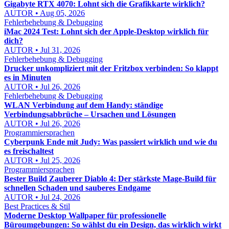
Gigabyte RTX 4070: Lohnt sich die Grafikkarte wirklich?
AUTOR • Aug 05, 2026
Fehlerbehebung & Debugging
iMac 2024 Test: Lohnt sich der Apple-Desktop wirklich für
dich?
AUTOR • Jul 31, 2026
Fehlerbehebung & Debugging
Drucker unkompliziert mit der Fritzbox verbinden: So klappt
es in Minuten
AUTOR • Jul 26, 2026
Fehlerbehebung & Debugging
WLAN Verbindung auf dem Handy: ständige
Verbindungsabbrüche – Ursachen und Lösungen
AUTOR • Jul 26, 2026
Programmiersprachen
Cyberpunk Ende mit Judy: Was passiert wirklich und wie du
es freischaltest
AUTOR • Jul 25, 2026
Programmiersprachen
Bester Build Zauberer Diablo 4: Der stärkste Mage-Build für
schnellen Schaden und sauberes Endgame
AUTOR • Jul 24, 2026
Best Practices & Stil
Moderne Desktop Wallpaper für professionelle
Büroumgebungen: So wählst du ein Design, das wirklich wirkt