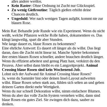
alles andere wertlos.
Kein Raster
: Ohne Ordnung ist Zucht nur Glücksspiel.
Zu wenig Gießroutine
: Täglich gießen erhöht deine
Chancen deutlich.
Ungeduld
: Wer nach wenigen Tagen aufgibt, kommt nie zur
blauen Rose.
Mein Rat: Behandle jede Runde wie ein Experiment. Wenn du nicht
weißt, welche Pflanzen welche Rolle haben, dokumentiere es. Das
klingt langweilig, spart dir aber Stunden.
Wie lange dauert es, blaue Rosen zu bekommen?
Eine ehrliche Antwort: Es dauert oft länger als du willst. Das liegt
daran, dass die Zucht nicht linear ist. Manche Spieler bekommen
ihre ersten blauen Rosen schneller, andere brauchen deutlich länger.
Wenn du effizient arbeitest und genug Platz hast, verkürzt du den
Prozess. Aber selbst dann bleibt es ein Langzeitprojekt.
Animal
Crossing blaue Rosen sind kein Wochenend-Job
.
Lohnt sich der Aufwand für Animal Crossing blaue Rosen?
Ja, wenn du Sammler bist oder deinen Insel-Layout aufwerten
willst. Blaue Rosen sehen stark aus, fühlen sich selten an und geben
deinem Garten direkt mehr Wertigkeit.
Wenn du nur schnell Dekoration willst, nimm einfachere Blumen.
Wenn du aber das volle Zucht-System verstehen willst, dann sind
blaue Rosen ein gutes Ziel. Sie zwingen dich dazu, sauber zu
denken.