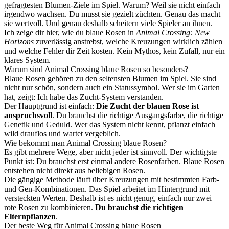
gefragtesten Blumen-Ziele im Spiel. Warum? Weil sie nicht einfach
irgendwo wachsen. Du musst sie gezielt züchten. Genau das macht
sie wertvoll. Und genau deshalb scheitern viele Spieler an ihnen.
Ich zeige dir hier, wie du blaue Rosen in
Animal Crossing: New
Horizons
zuverlässig anstrebst, welche Kreuzungen wirklich zählen
und welche Fehler dir Zeit kosten. Kein Mythos, kein Zufall, nur ein
klares System.
Warum sind Animal Crossing blaue Rosen so besonders?
Blaue Rosen gehören zu den seltensten Blumen im Spiel. Sie sind
nicht nur schön, sondern auch ein Statussymbol. Wer sie im Garten
hat, zeigt: Ich habe das Zucht-System verstanden.
Der Hauptgrund ist einfach:
Die Zucht der blauen Rose ist
anspruchsvoll
. Du brauchst die richtige Ausgangsfarbe, die richtige
Genetik und Geduld. Wer das System nicht kennt, pflanzt einfach
wild drauflos und wartet vergeblich.
Wie bekommt man Animal Crossing blaue Rosen?
Es gibt mehrere Wege, aber nicht jeder ist sinnvoll. Der wichtigste
Punkt ist: Du brauchst erst einmal andere Rosenfarben. Blaue Rosen
entstehen nicht direkt aus beliebigen Rosen.
Die gängige Methode läuft über Kreuzungen mit bestimmten Farb-
und Gen-Kombinationen. Das Spiel arbeitet im Hintergrund mit
versteckten Werten. Deshalb ist es nicht genug, einfach nur zwei
rote Rosen zu kombinieren.
Du brauchst die richtigen
Elternpflanzen
.
Der beste Weg für Animal Crossing blaue Rosen