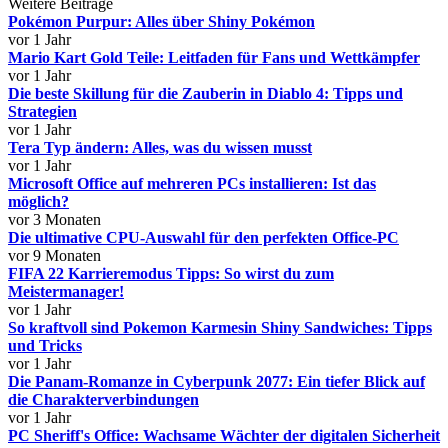
Weitere Beiträge
Pokémon Purpur: Alles über Shiny Pokémon
vor 1 Jahr
Mario Kart Gold Teile: Leitfaden für Fans und Wettkämpfer
vor 1 Jahr
Die beste Skillung für die Zauberin in Diablo 4: Tipps und
Strategien
vor 1 Jahr
Tera Typ ändern: Alles, was du wissen musst
vor 1 Jahr
Microsoft Office auf mehreren PCs installieren: Ist das
möglich?
vor 3 Monaten
Die ultimative CPU-Auswahl für den perfekten Office-PC
vor 9 Monaten
FIFA 22 Karrieremodus Tipps: So wirst du zum
Meistermanager!
vor 1 Jahr
So kraftvoll sind Pokemon Karmesin Shiny Sandwiches: Tipps
und Tricks
vor 1 Jahr
Die Panam-Romanze in Cyberpunk 2077: Ein tiefer Blick auf
die Charakterverbindungen
vor 1 Jahr
PC Sheriff's Office: Wachsame Wächter der digitalen Sicherheit