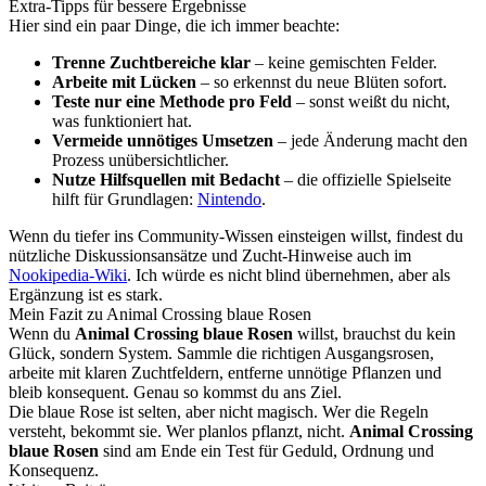
Extra-Tipps für bessere Ergebnisse
Hier sind ein paar Dinge, die ich immer beachte:
Trenne Zuchtbereiche klar
– keine gemischten Felder.
Arbeite mit Lücken
– so erkennst du neue Blüten sofort.
Teste nur eine Methode pro Feld
– sonst weißt du nicht,
was funktioniert hat.
Vermeide unnötiges Umsetzen
– jede Änderung macht den
Prozess unübersichtlicher.
Nutze Hilfsquellen mit Bedacht
– die offizielle Spielseite
hilft für Grundlagen:
Nintendo
.
Wenn du tiefer ins Community-Wissen einsteigen willst, findest du
nützliche Diskussionsansätze und Zucht-Hinweise auch im
Nookipedia-Wiki
. Ich würde es nicht blind übernehmen, aber als
Ergänzung ist es stark.
Mein Fazit zu Animal Crossing blaue Rosen
Wenn du
Animal Crossing blaue Rosen
willst, brauchst du kein
Glück, sondern System. Sammle die richtigen Ausgangsrosen,
arbeite mit klaren Zuchtfeldern, entferne unnötige Pflanzen und
bleib konsequent. Genau so kommst du ans Ziel.
Die blaue Rose ist selten, aber nicht magisch. Wer die Regeln
versteht, bekommt sie. Wer planlos pflanzt, nicht.
Animal Crossing
blaue Rosen
sind am Ende ein Test für Geduld, Ordnung und
Konsequenz.