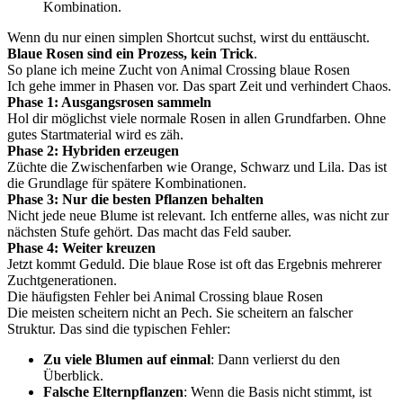
Kombination.
Wenn du nur einen simplen Shortcut suchst, wirst du enttäuscht.
Blaue Rosen sind ein Prozess, kein Trick
.
So plane ich meine Zucht von Animal Crossing blaue Rosen
Ich gehe immer in Phasen vor. Das spart Zeit und verhindert Chaos.
Phase 1: Ausgangsrosen sammeln
Hol dir möglichst viele normale Rosen in allen Grundfarben. Ohne
gutes Startmaterial wird es zäh.
Phase 2: Hybriden erzeugen
Züchte die Zwischenfarben wie Orange, Schwarz und Lila. Das ist
die Grundlage für spätere Kombinationen.
Phase 3: Nur die besten Pflanzen behalten
Nicht jede neue Blume ist relevant. Ich entferne alles, was nicht zur
nächsten Stufe gehört. Das macht das Feld sauber.
Phase 4: Weiter kreuzen
Jetzt kommt Geduld. Die blaue Rose ist oft das Ergebnis mehrerer
Zuchtgenerationen.
Die häufigsten Fehler bei Animal Crossing blaue Rosen
Die meisten scheitern nicht an Pech. Sie scheitern an falscher
Struktur. Das sind die typischen Fehler:
Zu viele Blumen auf einmal
: Dann verlierst du den
Überblick.
Falsche Elternpflanzen
: Wenn die Basis nicht stimmt, ist