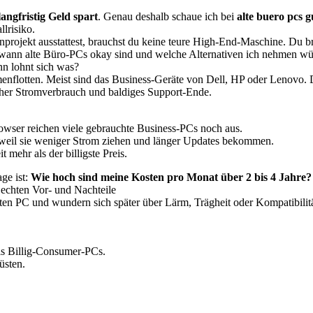
langfristig Geld spart
. Genau deshalb schaue ich bei
alte buero pcs 
lrisiko.
nprojekt ausstattest, brauchst du keine teure High-End-Maschine. Du b
, wann alte Büro-PCs okay sind und welche Alternativen ich nehmen wü
n lohnt sich was?
flotten. Meist sind das Business-Geräte von Dell, HP oder Lenovo. Die
her Stromverbrauch und baldiges Support-Ende.
owser reichen viele gebrauchte Business-PCs noch aus.
, weil sie weniger Strom ziehen und länger Updates bekommen.
t mehr als der billigste Preis.
age ist:
Wie hoch sind meine Kosten pro Monat über 2 bis 4 Jahre?
 echten Vor- und Nachteile
hten PC und wundern sich später über Lärm, Trägheit oder Kompatibili
ls Billig-Consumer-PCs.
üsten.