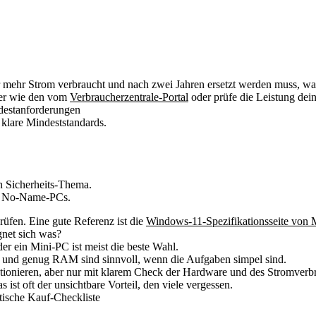
r mehr Strom verbraucht und nach zwei Jahren ersetzt werden muss, war 
ner wie den vom
Verbraucherzentrale-Portal
oder prüfe die Leistung dei
destanforderungen
 klare Mindeststandards.
in Sicherheits-Thema.
ei No-Name-PCs.
üfen. Eine gute Referenz ist die
Windows-11-Spezifikationsseite von 
gnet sich was?
er ein Mini-PC ist meist die beste Wahl.
und genug RAM sind sinnvoll, wenn die Aufgaben simpel sind.
tionieren, aber nur mit klarem Check der Hardware und des Stromverb
ist oft der unsichtbare Vorteil, den viele vergessen.
tische Kauf-Checkliste