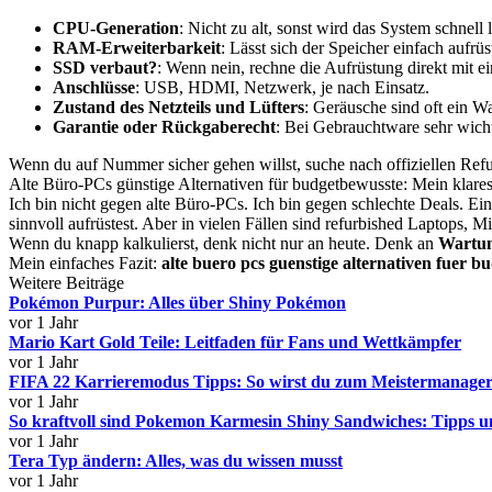
CPU-Generation
: Nicht zu alt, sonst wird das System schnell
RAM-Erweiterbarkeit
: Lässt sich der Speicher einfach aufrü
SSD verbaut?
: Wenn nein, rechne die Aufrüstung direkt mit ei
Anschlüsse
: USB, HDMI, Netzwerk, je nach Einsatz.
Zustand des Netzteils und Lüfters
: Geräusche sind oft ein Wa
Garantie oder Rückgaberecht
: Bei Gebrauchtware sehr wicht
Wenn du auf Nummer sicher gehen willst, suche nach offiziellen Ref
Alte Büro-PCs günstige Alternativen für budgetbewusste: Mein klares
Ich bin nicht gegen alte Büro-PCs. Ich bin gegen schlechte Deals. 
sinnvoll aufrüstest. Aber in vielen Fällen sind refurbished Laptops, 
Wenn du knapp kalkulierst, denk nicht nur an heute. Denk an
Wartung
Mein einfaches Fazit:
alte buero pcs guenstige alternativen fuer 
Weitere Beiträge
Pokémon Purpur: Alles über Shiny Pokémon
vor 1 Jahr
Mario Kart Gold Teile: Leitfaden für Fans und Wettkämpfer
vor 1 Jahr
FIFA 22 Karrieremodus Tipps: So wirst du zum Meistermanager
vor 1 Jahr
So kraftvoll sind Pokemon Karmesin Shiny Sandwiches: Tipps u
vor 1 Jahr
Tera Typ ändern: Alles, was du wissen musst
vor 1 Jahr