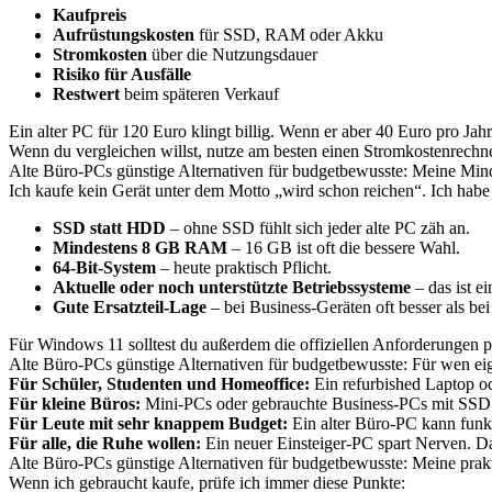
Kaufpreis
Aufrüstungskosten
für SSD, RAM oder Akku
Stromkosten
über die Nutzungsdauer
Risiko für Ausfälle
Restwert
beim späteren Verkauf
Ein alter PC für 120 Euro klingt billig. Wenn er aber 40 Euro pro Jah
Wenn du vergleichen willst, nutze am besten einen Stromkostenrech
Alte Büro-PCs günstige Alternativen für budgetbewusste: Meine Min
Ich kaufe kein Gerät unter dem Motto „wird schon reichen“. Ich habe
SSD statt HDD
– ohne SSD fühlt sich jeder alte PC zäh an.
Mindestens 8 GB RAM
– 16 GB ist oft die bessere Wahl.
64-Bit-System
– heute praktisch Pflicht.
Aktuelle oder noch unterstützte Betriebssysteme
– das ist e
Gute Ersatzteil-Lage
– bei Business-Geräten oft besser als b
Für Windows 11 solltest du außerdem die offiziellen Anforderungen pr
Alte Büro-PCs günstige Alternativen für budgetbewusste: Für wen ei
Für Schüler, Studenten und Homeoffice:
Ein refurbished Laptop od
Für kleine Büros:
Mini-PCs oder gebrauchte Business-PCs mit SSD 
Für Leute mit sehr knappem Budget:
Ein alter Büro-PC kann funk
Für alle, die Ruhe wollen:
Ein neuer Einsteiger-PC spart Nerven. Das 
Alte Büro-PCs günstige Alternativen für budgetbewusste: Meine prak
Wenn ich gebraucht kaufe, prüfe ich immer diese Punkte: