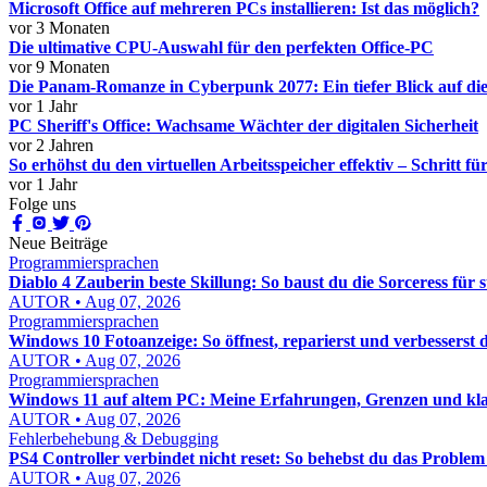
Microsoft Office auf mehreren PCs installieren: Ist das möglich?
vor 3 Monaten
Die ultimative CPU-Auswahl für den perfekten Office-PC
vor 9 Monaten
Die Panam-Romanze in Cyberpunk 2077: Ein tiefer Blick auf d
vor 1 Jahr
PC Sheriff's Office: Wachsame Wächter der digitalen Sicherheit
vor 2 Jahren
So erhöhst du den virtuellen Arbeitsspeicher effektiv – Schritt für
vor 1 Jahr
Folge uns
Neue Beiträge
Programmiersprachen
Diablo 4 Zauberin beste Skillung: So baust du die Sorceress für
AUTOR • Aug 07, 2026
Programmiersprachen
Windows 10 Fotoanzeige: So öffnest, reparierst und verbesserst d
AUTOR • Aug 07, 2026
Programmiersprachen
Windows 11 auf altem PC: Meine Erfahrungen, Grenzen und kl
AUTOR • Aug 07, 2026
Fehlerbehebung & Debugging
PS4 Controller verbindet nicht reset: So behebst du das Problem 
AUTOR • Aug 07, 2026