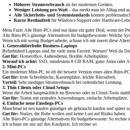
Höherer Stromverbrauch
als bei modernen Geräten.
Weniger Leistung pro Watt
– das merkt man im Alltag und a
Alte Sicherheits- und Systemstandards
können problematisch
Kurze Restlaufzeit
für Windows-Support oder Hardware-Lebe
Mein Fazit: Alte Büro-PCs sind nur dann ein guter Deal, wenn der Pre
Alte Büro-PCs günstige Alternativen für budgetbewusste: Welche Sy
Wenn ich mit wenig Budget arbeite, schaue ich mir zuerst diese Alternat
1. Generalüberholte Business-Laptops
Refurbished Laptops sind für viele mein Favorit. Warum? Weil du Di
Gut für:
Homeoffice, Außendienst, flexible Arbeitsplätze.
Worauf ich achte:
SSD, mindestens 8 GB RAM, guter Akku oder Aus
2. Mini-PCs
Ein moderner Mini-PC ist oft die bessere Version eines alten Büro-PCs
Gut für:
feste Schreibtische, Kassenplätze, leichte Büroarbeit.
Vorteil:
Sehr niedriger Stromverbrauch bei ordentlicher Leistung.
3. Thin Clients oder Cloud-Setups
Wenn die Arbeit hauptsächlich im Browser oder in Cloud-Tools stattfi
Gut für:
Teams mit zentralen Anwendungen, einfache Arbeitsplätze
4. Einfache neue Einstiegs-PCs
Manchmal ist neu kaufen günstiger als gebraucht kaufen und später 
Gut für:
Nutzer, die Ruhe wollen und keine Lust auf Risiko haben.
Alte Büro-PCs günstige Alternativen für budgetbewusste: So rechne i
Ich schaue nie nur auf den Kaufpreis. Ich rechne so: