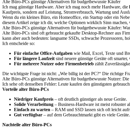
Alte Büro-PCs günstige Alternativen für budgetbewusste Käufer
Ich mag günstige Hardware. Aber ich mag noch mehr Hardware, die
Kaufpreis, sondern auf Leistung, Stromverbrauch, Wartung und Ausfal
Wenn du ein kleines Büro, ein Homeoffice, ein Startup oder ein Nebe
diesem Artikel zeige ich dir, welche Optionen wirklich Sinn machen
Alte Büro-PCs günstige Alternativen für budgetbewusste Käufer: Wan
Alte Büro-PCs sind oft gebraucht gekaufte Desktop-Rechner aus Firmen
kann aber auch bedeuten: langsame SSDs, schwache Prozessoren, ho
Ich entscheide so:
Für einfache Office-Aufgaben
wie Mail, Excel, Texte und Br
Für längere Laufzeit
sind neuere günstige Geräte oft smarter
Für mehrere Nutzer oder Firmenbetrieb
zählt Zuverlässigkei
Die wichtigste Frage ist nicht: „Wie billig ist der PC?“ Die richtige Fr
Alte Büro-PCs günstige Alternativen für budgetbewusste Nutzer: Die
Ich sehe oft denselben Fehler: Leute kaufen den günstigsten gebrauc
Vorteile alter Büro-PCs
Niedriger Kaufpreis
– oft deutlich günstiger als neue Geräte.
Solide Verarbeitung
– Business-Hardware ist meist robuster a
Einfach zu warten
– RAM und SSD lassen sich oft leicht aufr
Gut verfügbar
– auf dem Gebrauchtmarkt gibt es viele Geräte.
Nachteile alter Büro-PCs