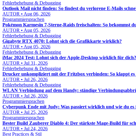
Fehlerbehebung & Debugging
Outlook Mail nicht finden: So findest du verlorene E-Mails schne
AUTOR • Aug 06, 2026
Programmiersprachen
Pokémon Karmesin 7-Sterne-Raids freischalten: So bekommst du
AUTOR • Aug 05, 2026
Fehlerbehebung & Debugging
Gigabyte RTX 4070: Lohnt sich die Grafikkarte wirklich?
AUTOR • Aug 05, 2026
Fehlerbehebung & Debugging
iMac 2024 Test: Lohnt sich der Apple-Desktop wirklich für dich
AUTOR • Jul 31, 2026
Fehlerbehebung & Debugging
Drucker unkompliziert mit der Fritzbox verbinden: So klappt es
AUTOR • Jul 26, 2026
Fehlerbehebung & Debugging
WLAN Verbindung auf dem Handy: ständige Verbindungsabbrü
AUTOR • Jul 26, 2026
Programmiersprachen
Cyberpunk Ende mit Judy: Was passiert wirklich und wie du es f
AUTOR • Jul 25, 2026
Programmiersprachen
Bester Build Zauberer Diablo 4: Der stärkste Mage-Build für s
AUTOR • Jul 24, 2026
Best Practices & Stil