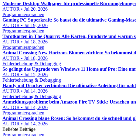
Moderne Desktop Wallpaper für professionelle Büroumgebungen: 
AUTOR • Jul 20, 2026
Programmiersprachen
Gaming PC Superkraft: So baust du die ultimative Gaming-Masc
AUTOR • Jul 19, 2026
Programmiersprachen
Tarotkarten in The Quarry: Alle Karten, Fundorte und warum s
AUTOR • Jul 18, 2026
Programmiersprachen
Animal Crossing New Horizons Blumen züchten: So bekommst du
AUTOR • Jul 18, 2026
Fehlerbehebung & Debugging
So gelingt das Upgrade von Windows 11 Home auf Pro: Eine um
AUTOR • Jul 15, 2026
Fehlerbehebung & Debugging
Handy mit Drucker verbinden: Die ultimative Anleitung für nah
AUTOR • Jul 14, 2026
Fehlerbehebung & Debugging
Anmeldungsprobleme beim Amazon Fire TV Stick: Ursachen und 
AUTOR • Jul 14, 2026
Programmiersprachen
Animal Crossing blaue Rosen: So bekommst du sie schnell und p
AUTOR • Jul 14, 2026
Beliebte Beiträge
Programmiersprachen