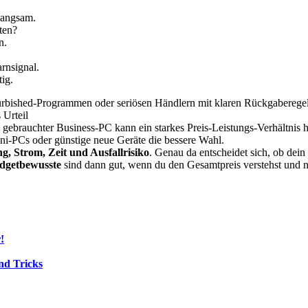
 langsam.
sten?
n.
rnsignal.
ig.
urbished-Programmen oder seriösen Händlern mit klaren Rückgaberegeln.
 Urteil
Ein gebrauchter Business-PC kann ein starkes Preis-Leistungs-Verhält
Mini-PCs oder günstige neue Geräte die bessere Wahl.
, Strom, Zeit und Ausfallrisiko
. Genau da entscheidet sich, ob dein 
budgetbewusste
sind dann gut, wenn du den Gesamtpreis verstehst und ni
!
nd Tricks