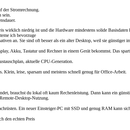
uf der Stromrechnung.
 sein.
nsdauer.
is wirklich niedrig ist und die Hardware mindestens solide Basisdaten 
steme ich bevorzuge
iven an. Sie sind oft besser als ein alter Desktop, weil sie günstiger im
splay, Akku, Tastatur und Rechner in einem Gerät bekommst. Das spart 
tauschplan, aktuelle CPU-Generation.
. Klein, leise, sparsam und meistens schnell genug für Office-Arbeit.
ndet, brauchst du lokal oft kaum Rechenleistung. Dann kann ein günstig
, Remote-Desktop-Nutzung.
nachrüsten. Ein neuer Einsteiger-PC mit SSD und genug RAM kann sich
ch den echten Preis