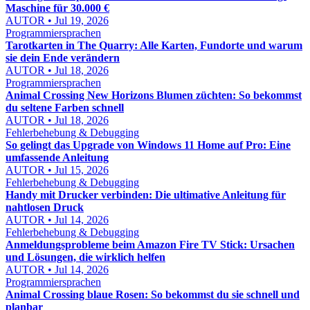
Maschine für 30.000 €
AUTOR • Jul 19, 2026
Programmiersprachen
Tarotkarten in The Quarry: Alle Karten, Fundorte und warum
sie dein Ende verändern
AUTOR • Jul 18, 2026
Programmiersprachen
Animal Crossing New Horizons Blumen züchten: So bekommst
du seltene Farben schnell
AUTOR • Jul 18, 2026
Fehlerbehebung & Debugging
So gelingt das Upgrade von Windows 11 Home auf Pro: Eine
umfassende Anleitung
AUTOR • Jul 15, 2026
Fehlerbehebung & Debugging
Handy mit Drucker verbinden: Die ultimative Anleitung für
nahtlosen Druck
AUTOR • Jul 14, 2026
Fehlerbehebung & Debugging
Anmeldungsprobleme beim Amazon Fire TV Stick: Ursachen
und Lösungen, die wirklich helfen
AUTOR • Jul 14, 2026
Programmiersprachen
Animal Crossing blaue Rosen: So bekommst du sie schnell und
planbar