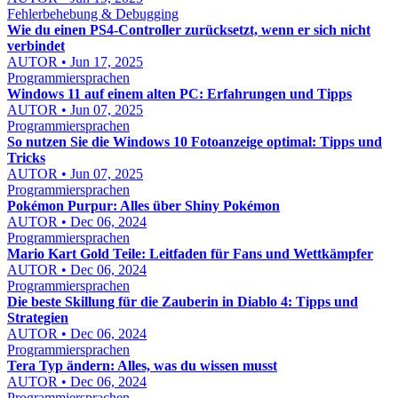
Fehlerbehebung & Debugging
Wie du einen PS4-Controller zurücksetzt, wenn er sich nicht
verbindet
AUTOR • Jun 17, 2025
Programmiersprachen
Windows 11 auf einem alten PC: Erfahrungen und Tipps
AUTOR • Jun 07, 2025
Programmiersprachen
So nutzen Sie die Windows 10 Fotoanzeige optimal: Tipps und
Tricks
AUTOR • Jun 07, 2025
Programmiersprachen
Pokémon Purpur: Alles über Shiny Pokémon
AUTOR • Dec 06, 2024
Programmiersprachen
Mario Kart Gold Teile: Leitfaden für Fans und Wettkämpfer
AUTOR • Dec 06, 2024
Programmiersprachen
Die beste Skillung für die Zauberin in Diablo 4: Tipps und
Strategien
AUTOR • Dec 06, 2024
Programmiersprachen
Tera Typ ändern: Alles, was du wissen musst
AUTOR • Dec 06, 2024
Programmiersprachen