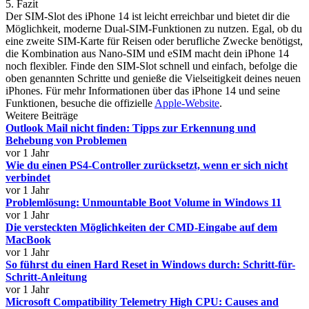
5. Fazit
Der SIM-Slot des iPhone 14 ist leicht erreichbar und bietet dir die
Möglichkeit, moderne Dual-SIM-Funktionen zu nutzen. Egal, ob du
eine zweite SIM-Karte für Reisen oder berufliche Zwecke benötigst,
die Kombination aus Nano-SIM und eSIM macht dein iPhone 14
noch flexibler. Finde den SIM-Slot schnell und einfach, befolge die
oben genannten Schritte und genieße die Vielseitigkeit deines neuen
iPhones. Für mehr Informationen über das iPhone 14 und seine
Funktionen, besuche die offizielle
Apple-Website
.
Weitere Beiträge
Outlook Mail nicht finden: Tipps zur Erkennung und
Behebung von Problemen
vor 1 Jahr
Wie du einen PS4-Controller zurücksetzt, wenn er sich nicht
verbindet
vor 1 Jahr
Problemlösung: Unmountable Boot Volume in Windows 11
vor 1 Jahr
Die versteckten Möglichkeiten der CMD-Eingabe auf dem
MacBook
vor 1 Jahr
So führst du einen Hard Reset in Windows durch: Schritt-für-
Schritt-Anleitung
vor 1 Jahr
Microsoft Compatibility Telemetry High CPU: Causes and