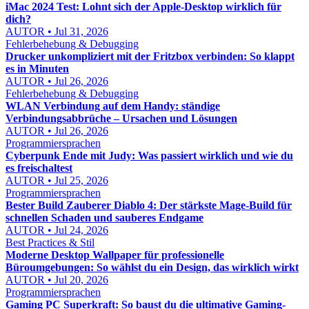
iMac 2024 Test: Lohnt sich der Apple-Desktop wirklich für
dich?
AUTOR • Jul 31, 2026
Fehlerbehebung & Debugging
Drucker unkompliziert mit der Fritzbox verbinden: So klappt
es in Minuten
AUTOR • Jul 26, 2026
Fehlerbehebung & Debugging
WLAN Verbindung auf dem Handy: ständige
Verbindungsabbrüche – Ursachen und Lösungen
AUTOR • Jul 26, 2026
Programmiersprachen
Cyberpunk Ende mit Judy: Was passiert wirklich und wie du
es freischaltest
AUTOR • Jul 25, 2026
Programmiersprachen
Bester Build Zauberer Diablo 4: Der stärkste Mage-Build für
schnellen Schaden und sauberes Endgame
AUTOR • Jul 24, 2026
Best Practices & Stil
Moderne Desktop Wallpaper für professionelle
Büroumgebungen: So wählst du ein Design, das wirklich wirkt
AUTOR • Jul 20, 2026
Programmiersprachen
Gaming PC Superkraft: So baust du die ultimative Gaming-