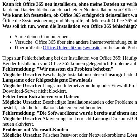
Kann ich Office 365 neu installieren, ohne meine Dateien zu verl
Ja, deine Dateien bleiben auch nach einer Neuinstallation von Office 
Wie kann ich feststellen, ob Office 365 erfolgreich deinstalliert w
Öffne die Systemsteuerung und überprüfe, ob Microsoft Office 365 nich
Was soll ich tun, wenn die Installation von Office 365 fehlschlägt?
Starte deinen Computer neu.
Versuche, Office 365 über eine andere Internetverbindung zu ins
Überprüfe die
Office-Unterstützungswebsite
auf bekannte Prob
Tipps zur Fehlerbehebung bei der Installation von Office 365: Häuf
Bei der Installation von Office 365 können gelegentlich Probleme auf
Fehlermeldung: "Wir mussten ein Problem beheben"
Mögliche Ursache:
Beschädigte Installationsdateien
Lösung:
Lade di
Langsame oder fehlgeschlagene Downloads
Mögliche Ursache:
Langsame Internetverbindung oder Firewall-Pr
Download-Server nicht blockiert.
Fehler beim Extrahieren von Dateien
Mögliche Ursache:
Beschädigte Installationsdateien oder Probleme m
besteht, lade die Installationsdateien erneut herunter.
Fehlermeldung: "Die Softwarelizenz wurde bereits auf einem 
Mögliche Ursache:
Aktivierungslimit erreicht
Lösung:
Du kannst Off
neuen aktivierst.
Probleme mit Microsoft-Konten
Mögliche Ursache:
Falsches Passwort oder Netzwerkprobleme
Lösu