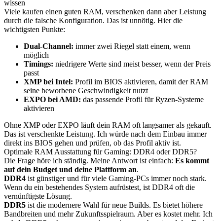
wissen
Viele kaufen einen guten RAM, verschenken dann aber Leistung
durch die falsche Konfiguration. Das ist unnötig. Hier die
wichtigsten Punkte:
Dual-Channel:
immer zwei Riegel statt einem, wenn
möglich
Timings:
niedrigere Werte sind meist besser, wenn der Preis
passt
XMP bei Intel:
Profil im BIOS aktivieren, damit der RAM
seine beworbene Geschwindigkeit nutzt
EXPO bei AMD:
das passende Profil für Ryzen-Systeme
aktivieren
Ohne XMP oder EXPO läuft dein RAM oft langsamer als gekauft.
Das ist verschenkte Leistung. Ich würde nach dem Einbau immer
direkt ins BIOS gehen und prüfen, ob das Profil aktiv ist.
Optimale RAM Ausstattung für Gaming: DDR4 oder DDR5?
Die Frage höre ich ständig. Meine Antwort ist einfach:
Es kommt
auf dein Budget und deine Plattform an
.
DDR4
ist günstiger und für viele Gaming-PCs immer noch stark.
Wenn du ein bestehendes System aufrüstest, ist DDR4 oft die
vernünftigste Lösung.
DDR5
ist die modernere Wahl für neue Builds. Es bietet höhere
Bandbreiten und mehr Zukunftsspielraum. Aber es kostet mehr. Ich