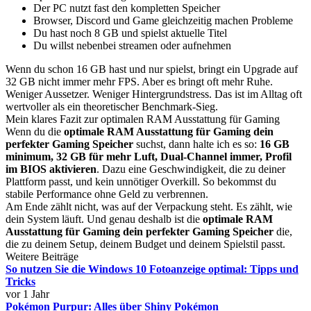
Der PC nutzt fast den kompletten Speicher
Browser, Discord und Game gleichzeitig machen Probleme
Du hast noch 8 GB und spielst aktuelle Titel
Du willst nebenbei streamen oder aufnehmen
Wenn du schon 16 GB hast und nur spielst, bringt ein Upgrade auf
32 GB nicht immer mehr FPS. Aber es bringt oft mehr Ruhe.
Weniger Aussetzer. Weniger Hintergrundstress. Das ist im Alltag oft
wertvoller als ein theoretischer Benchmark-Sieg.
Mein klares Fazit zur optimalen RAM Ausstattung für Gaming
Wenn du die
optimale RAM Ausstattung für Gaming dein
perfekter Gaming Speicher
suchst, dann halte ich es so:
16 GB
minimum, 32 GB für mehr Luft, Dual-Channel immer, Profil
im BIOS aktivieren
. Dazu eine Geschwindigkeit, die zu deiner
Plattform passt, und kein unnötiger Overkill. So bekommst du
stabile Performance ohne Geld zu verbrennen.
Am Ende zählt nicht, was auf der Verpackung steht. Es zählt, wie
dein System läuft. Und genau deshalb ist die
optimale RAM
Ausstattung für Gaming dein perfekter Gaming Speicher
die,
die zu deinem Setup, deinem Budget und deinem Spielstil passt.
Weitere Beiträge
So nutzen Sie die Windows 10 Fotoanzeige optimal: Tipps und
Tricks
vor 1 Jahr
Pokémon Purpur: Alles über Shiny Pokémon