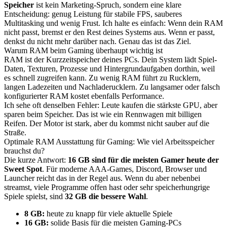
Speicher
ist kein Marketing-Spruch, sondern eine klare
Entscheidung: genug Leistung für stabile FPS, sauberes
Multitasking und wenig Frust. Ich halte es einfach: Wenn dein RAM
nicht passt, bremst er den Rest deines Systems aus. Wenn er passt,
denkst du nicht mehr darüber nach. Genau das ist das Ziel.
Warum RAM beim Gaming überhaupt wichtig ist
RAM ist der Kurzzeitspeicher deines PCs. Dein System lädt Spiel-
Daten, Texturen, Prozesse und Hintergrundaufgaben dorthin, weil
es schnell zugreifen kann. Zu wenig RAM führt zu Rucklern,
langen Ladezeiten und Nachladerucklern. Zu langsamer oder falsch
konfigurierter RAM kostet ebenfalls Performance.
Ich sehe oft denselben Fehler: Leute kaufen die stärkste GPU, aber
sparen beim Speicher. Das ist wie ein Rennwagen mit billigen
Reifen. Der Motor ist stark, aber du kommst nicht sauber auf die
Straße.
Optimale RAM Ausstattung für Gaming: Wie viel Arbeitsspeicher
brauchst du?
Die kurze Antwort:
16 GB sind für die meisten Gamer heute der
Sweet Spot
. Für moderne AAA-Games, Discord, Browser und
Launcher reicht das in der Regel aus. Wenn du aber nebenbei
streamst, viele Programme offen hast oder sehr speicherhungrige
Spiele spielst, sind
32 GB die bessere Wahl
.
8 GB:
heute zu knapp für viele aktuelle Spiele
16 GB:
solide Basis für die meisten Gaming-PCs