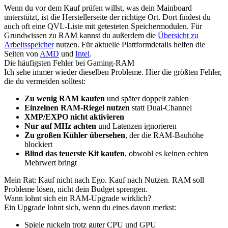
Wenn du vor dem Kauf prüfen willst, was dein Mainboard
unterstützt, ist die Herstellerseite der richtige Ort. Dort findest du
auch oft eine QVL-Liste mit getesteten Speichermodulen. Für
Grundwissen zu RAM kannst du außerdem die
Übersicht zu
Arbeitsspeicher
nutzen. Für aktuelle Plattformdetails helfen die
Seiten von
AMD
und
Intel
.
Die häufigsten Fehler bei Gaming-RAM
Ich sehe immer wieder dieselben Probleme. Hier die größten Fehler,
die du vermeiden solltest:
Zu wenig RAM kaufen
und später doppelt zahlen
Einzelnen RAM-Riegel nutzen
statt Dual-Channel
XMP/EXPO nicht aktivieren
Nur auf MHz achten
und Latenzen ignorieren
Zu großen Kühler übersehen
, der die RAM-Bauhöhe
blockiert
Blind das teuerste Kit kaufen
, obwohl es keinen echten
Mehrwert bringt
Mein Rat: Kauf nicht nach Ego. Kauf nach Nutzen. RAM soll
Probleme lösen, nicht dein Budget sprengen.
Wann lohnt sich ein RAM-Upgrade wirklich?
Ein Upgrade lohnt sich, wenn du eines davon merkst:
Spiele ruckeln trotz guter CPU und GPU