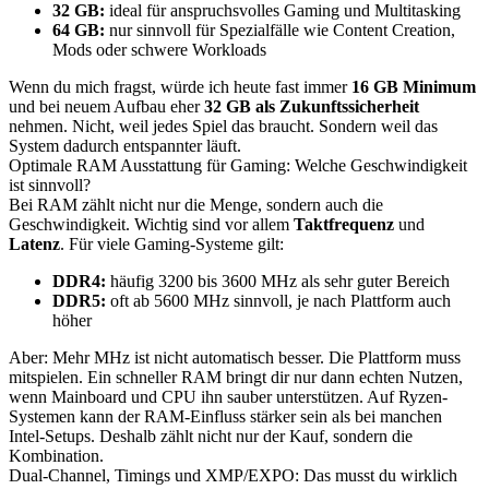
32 GB:
ideal für anspruchsvolles Gaming und Multitasking
64 GB:
nur sinnvoll für Spezialfälle wie Content Creation,
Mods oder schwere Workloads
Wenn du mich fragst, würde ich heute fast immer
16 GB Minimum
und bei neuem Aufbau eher
32 GB als Zukunftssicherheit
nehmen. Nicht, weil jedes Spiel das braucht. Sondern weil das
System dadurch entspannter läuft.
Optimale RAM Ausstattung für Gaming: Welche Geschwindigkeit
ist sinnvoll?
Bei RAM zählt nicht nur die Menge, sondern auch die
Geschwindigkeit. Wichtig sind vor allem
Taktfrequenz
und
Latenz
. Für viele Gaming-Systeme gilt:
DDR4:
häufig 3200 bis 3600 MHz als sehr guter Bereich
DDR5:
oft ab 5600 MHz sinnvoll, je nach Plattform auch
höher
Aber: Mehr MHz ist nicht automatisch besser. Die Plattform muss
mitspielen. Ein schneller RAM bringt dir nur dann echten Nutzen,
wenn Mainboard und CPU ihn sauber unterstützen. Auf Ryzen-
Systemen kann der RAM-Einfluss stärker sein als bei manchen
Intel-Setups. Deshalb zählt nicht nur der Kauf, sondern die
Kombination.
Dual-Channel, Timings und XMP/EXPO: Das musst du wirklich