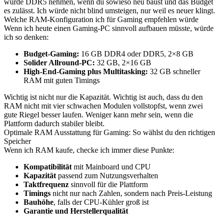
würde DDR5 nehmen, wenn du sowieso neu baust und das Budget
es zulässt. Ich würde nicht blind umsteigen, nur weil es neuer klingt.
Welche RAM-Konfiguration ich für Gaming empfehlen würde
Wenn ich heute einen Gaming-PC sinnvoll aufbauen müsste, würde
ich so denken:
Budget-Gaming:
16 GB DDR4 oder DDR5, 2×8 GB
Solider Allround-PC:
32 GB, 2×16 GB
High-End-Gaming plus Multitasking:
32 GB schneller
RAM mit guten Timings
Wichtig ist nicht nur die Kapazität. Wichtig ist auch, dass du den
RAM nicht mit vier schwachen Modulen vollstopfst, wenn zwei
gute Riegel besser laufen. Weniger kann mehr sein, wenn die
Plattform dadurch stabiler bleibt.
Optimale RAM Ausstattung für Gaming: So wählst du den richtigen
Speicher
Wenn ich RAM kaufe, checke ich immer diese Punkte:
Kompatibilität
mit Mainboard und CPU
Kapazität
passend zum Nutzungsverhalten
Taktfrequenz
sinnvoll für die Plattform
Timings
nicht nur nach Zahlen, sondern nach Preis-Leistung
Bauhöhe
, falls der CPU-Kühler groß ist
Garantie und Herstellerqualität