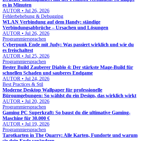
es in Minuten
AUTOR • Jul 26, 2026
Fehlerbehebung & Debugging
WLAN Verbindung auf dem Handy: ständige
Verbindungsabbrüche – Ursachen und Lösungen
AUTOR • Jul 26, 2026
Programmiersprachen
Cyberpunk Ende mit Judy: Was passiert wirklich und wie du
es freischaltest
AUTOR • Jul 25, 2026
Programmiersprachen
Bester Build Zauberer Diablo 4: Der stärkste Mage-Build für
schnellen Schaden und sauberes Endgame
AUTOR • Jul 24, 2026
Best Practices & Stil
Moderne Desktop Wallpaper für professionelle
Büroumgebungen: So wählst du ein Design, das wirklich wirkt
AUTOR • Jul 20, 2026
Programmiersprachen
Gaming PC Superkraft: So baust du die ultimative Gaming-
Maschine für 30.000 €
AUTOR • Jul 19, 2026
Programmiersprachen
Tarotkarten in The Quarry: Alle Karten, Fundorte und warum
sie dein Ende verändern