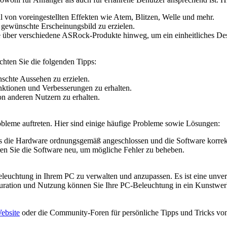
l von voreingestellten Effekten wie Atem, Blitzen, Welle und mehr.
gewünschte Erscheinungsbild zu erzielen.
e über verschiedene ASRock-Produkte hinweg, um ein einheitliches Des
hten Sie die folgenden Tipps:
schte Aussehen zu erzielen.
ktionen und Verbesserungen zu erhalten.
n anderen Nutzern zu erhalten.
me auftreten. Hier sind einige häufige Probleme sowie Lösungen:
ss die Hardware ordnungsgemäß angeschlossen und die Software korrekt i
ren Sie die Software neu, um mögliche Fehler zu beheben.
euchtung in Ihrem PC zu verwalten und anzupassen. Es ist eine unverz
iguration und Nutzung können Sie Ihre PC-Beleuchtung in ein Kunstwe
bsite
oder die Community-Foren für persönliche Tipps und Tricks vo