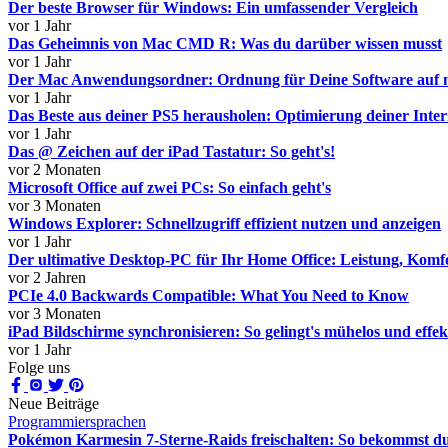
Der beste Browser für Windows: Ein umfassender Vergleich
vor 1 Jahr
Das Geheimnis von Mac CMD R: Was du darüber wissen musst
vor 1 Jahr
Der Mac Anwendungsordner: Ordnung für Deine Software auf
vor 1 Jahr
Das Beste aus deiner PS5 herausholen: Optimierung deiner Inte
vor 1 Jahr
Das @ Zeichen auf der iPad Tastatur: So geht's!
vor 2 Monaten
Microsoft Office auf zwei PCs: So einfach geht's
vor 3 Monaten
Windows Explorer: Schnellzugriff effizient nutzen und anzeigen
vor 1 Jahr
Der ultimative Desktop-PC für Ihr Home Office: Leistung, Komfo
vor 2 Jahren
PCIe 4.0 Backwards Compatible: What You Need to Know
vor 3 Monaten
iPad Bildschirme synchronisieren: So gelingt's mühelos und effek
vor 1 Jahr
Folge uns
Neue Beiträge
Programmiersprachen
Pokémon Karmesin 7-Sterne-Raids freischalten: So bekommst du