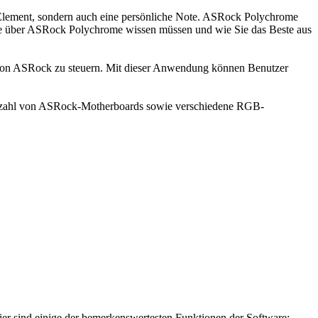
 Element, sondern auch eine persönliche Note. ASRock Polychrome
s Sie über ASRock Polychrome wissen müssen und wie Sie das Beste aus
von ASRock zu steuern. Mit dieser Anwendung können Benutzer
 Vielzahl von ASRock-Motherboards sowie verschiedene RGB-
ier sind einige der bemerkenswertesten Funktionen der Software: