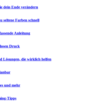
ie dein Ende verändern
 seltene Farben schnell
fassende Anleitung
tlosen Druck
Lösungen, die wirklich helfen
lanbar
kes und mehr
ming-Tipps