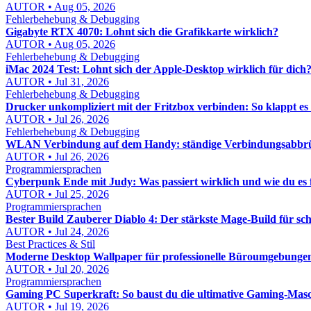
AUTOR • Aug 05, 2026
Fehlerbehebung & Debugging
Gigabyte RTX 4070: Lohnt sich die Grafikkarte wirklich?
AUTOR • Aug 05, 2026
Fehlerbehebung & Debugging
iMac 2024 Test: Lohnt sich der Apple-Desktop wirklich für dich
AUTOR • Jul 31, 2026
Fehlerbehebung & Debugging
Drucker unkompliziert mit der Fritzbox verbinden: So klappt es
AUTOR • Jul 26, 2026
Fehlerbehebung & Debugging
WLAN Verbindung auf dem Handy: ständige Verbindungsabbrü
AUTOR • Jul 26, 2026
Programmiersprachen
Cyberpunk Ende mit Judy: Was passiert wirklich und wie du es f
AUTOR • Jul 25, 2026
Programmiersprachen
Bester Build Zauberer Diablo 4: Der stärkste Mage-Build für s
AUTOR • Jul 24, 2026
Best Practices & Stil
Moderne Desktop Wallpaper für professionelle Büroumgebungen: 
AUTOR • Jul 20, 2026
Programmiersprachen
Gaming PC Superkraft: So baust du die ultimative Gaming-Masc
AUTOR • Jul 19, 2026