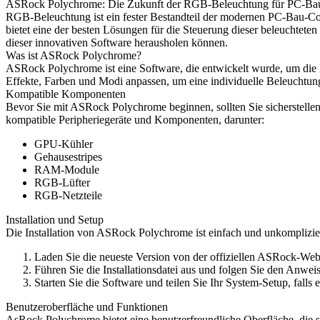
ASRock Polychrome: Die Zukunft der RGB-Beleuchtung für PC-Ba
RGB-Beleuchtung ist ein fester Bestandteil der modernen PC-Bau-Co
bietet eine der besten Lösungen für die Steuerung dieser beleuchtet
dieser innovativen Software herausholen können.
Was ist ASRock Polychrome?
ASRock Polychrome ist eine Software, die entwickelt wurde, um 
Effekte, Farben und Modi anpassen, um eine individuelle Beleuchtung
Kompatible Komponenten
Bevor Sie mit ASRock Polychrome beginnen, sollten Sie sicherstelle
kompatible Peripheriegeräte und Komponenten, darunter:
GPU-Kühler
Gehausestripes
RAM-Module
RGB-Lüfter
RGB-Netzteile
Installation und Setup
Die Installation von ASRock Polychrome ist einfach und unkompliziert
Laden Sie die neueste Version von der offiziellen ASRock-Webs
Führen Sie die Installationsdatei aus und folgen Sie den Anwe
Starten Sie die Software und teilen Sie Ihr System-Setup, falls e
Benutzeroberfläche und Funktionen
AsRock Polychrome bietet eine benutzerfreundliche Oberfläche, die s