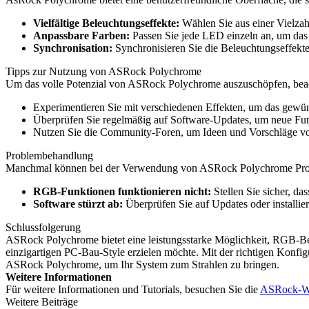
Vielfältige Beleuchtungseffekte:
Wählen Sie aus einer Vielzah
Anpassbare Farben:
Passen Sie jede LED einzeln an, um das 
Synchronisation:
Synchronisieren Sie die Beleuchtungseffekt
Tipps zur Nutzung von ASRock Polychrome
Um das volle Potenzial von ASRock Polychrome auszuschöpfen, beac
Experimentieren Sie mit verschiedenen Effekten, um das gewün
Überprüfen Sie regelmäßig auf Software-Updates, um neue Fun
Nutzen Sie die Community-Foren, um Ideen und Vorschläge vo
Problembehandlung
Manchmal können bei der Verwendung von ASRock Polychrome Proble
RGB-Funktionen funktionieren nicht:
Stellen Sie sicher, da
Software stürzt ab:
Überprüfen Sie auf Updates oder installie
Schlussfolgerung
ASRock Polychrome bietet eine leistungsstarke Möglichkeit, RGB-Bel
einzigartigen PC-Bau-Style erzielen möchte. Mit der richtigen Konf
ASRock Polychrome, um Ihr System zum Strahlen zu bringen.
Weitere Informationen
Für weitere Informationen und Tutorials, besuchen Sie die
ASRock-We
Weitere Beiträge