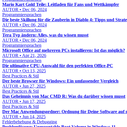
Mario Kart Gold Teile: Leitfaden für Fans und Wettkämpfer
AUTOR • Dec 06, 2024
Programmiersprachen
Die beste Skillung für die Zauberin in Diablo 4: Tipps und Strat
AUTOR • Dec 06, 2024
Programmiersprachen
Tera Typ ändern: Alles, was du wissen musst
AUTOR • Dec 06, 2024
Programmiersprachen
Microsoft Office auf mehreren PCs installieren: Ist das möglich?
AUTOR • Apr 21, 2026
Programmiersprachen
Die ultimative CPU-Auswahl für den perfekten Office-PC
AUTOR • Oct 13, 2025
Best Practices & Stil
Der beste Browser für Windows: Ein umfassender Vergleich
AUTOR • Jun 27, 2025
Best Practices & Stil
Das Geheimnis von Mac CMD R: Was du darüber wissen musst
AUTOR • Jun 17, 2025
Best Practices & Stil
Der Mac Anwendungsordner: Ordnung für Deine Software auf
AUTOR • Jun 14, 2025
Fehlerbehebung & Debugging
Problemlösung: Unmountable Boot Volume in Windows 11