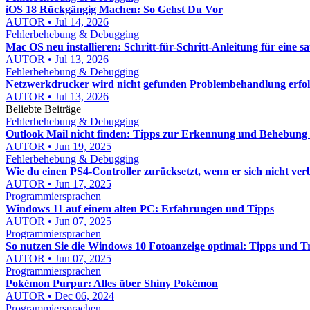
iOS 18 Rückgängig Machen: So Gehst Du Vor
AUTOR • Jul 14, 2026
Fehlerbehebung & Debugging
Mac OS neu installieren: Schritt-für-Schritt-Anleitung für eine s
AUTOR • Jul 13, 2026
Fehlerbehebung & Debugging
Netzwerkdrucker wird nicht gefunden Problembehandlung erfolgr
AUTOR • Jul 13, 2026
Beliebte Beiträge
Fehlerbehebung & Debugging
Outlook Mail nicht finden: Tipps zur Erkennung und Behebung
AUTOR • Jun 19, 2025
Fehlerbehebung & Debugging
Wie du einen PS4-Controller zurücksetzt, wenn er sich nicht ver
AUTOR • Jun 17, 2025
Programmiersprachen
Windows 11 auf einem alten PC: Erfahrungen und Tipps
AUTOR • Jun 07, 2025
Programmiersprachen
So nutzen Sie die Windows 10 Fotoanzeige optimal: Tipps und T
AUTOR • Jun 07, 2025
Programmiersprachen
Pokémon Purpur: Alles über Shiny Pokémon
AUTOR • Dec 06, 2024
Programmiersprachen