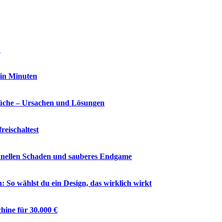
?
 in Minuten
che – Ursachen und Lösungen
reischaltest
chnellen Schaden und sauberes Endgame
So wählst du ein Design, das wirklich wirkt
hine für 30.000 €