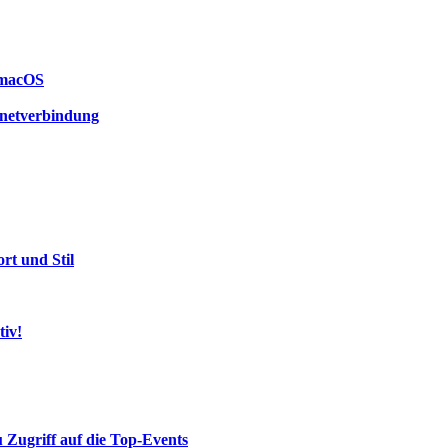
 macOS
rnetverbindung
rt und Stil
tiv!
 Zugriff auf die Top-Events