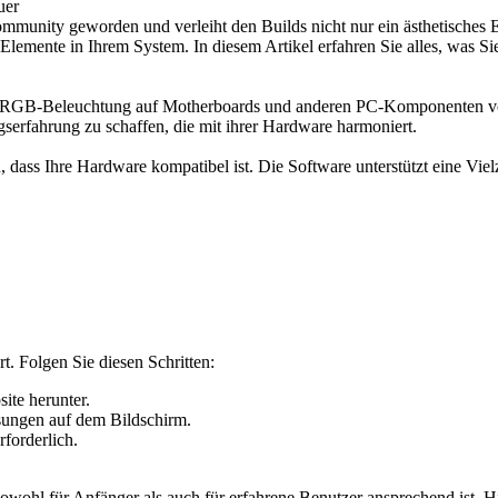
uer
mmunity geworden und verleiht den Builds nicht nur ein ästhetisches
en Elemente in Ihrem System. In diesem Artikel erfahren Sie alles, wa
die RGB-Beleuchtung auf Motherboards und anderen PC-Komponenten 
serfahrung zu schaffen, die mit ihrer Hardware harmoniert.
n, dass Ihre Hardware kompatibel ist. Die Software unterstützt eine
. Folgen Sie diesen Schritten:
ite herunter.
isungen auf dem Bildschirm.
rforderlich.
owohl für Anfänger als auch für erfahrene Benutzer ansprechend ist. H