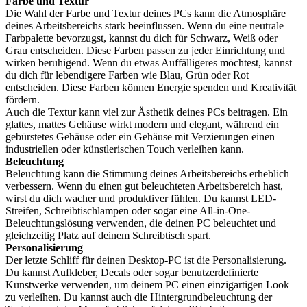
Farbe und Textur
Die Wahl der Farbe und Textur deines PCs kann die Atmosphäre
deines Arbeitsbereichs stark beeinflussen. Wenn du eine neutrale
Farbpalette bevorzugst, kannst du dich für Schwarz, Weiß oder
Grau entscheiden. Diese Farben passen zu jeder Einrichtung und
wirken beruhigend. Wenn du etwas Auffälligeres möchtest, kannst
du dich für lebendigere Farben wie Blau, Grün oder Rot
entscheiden. Diese Farben können Energie spenden und Kreativität
fördern.
Auch die Textur kann viel zur Ästhetik deines PCs beitragen. Ein
glattes, mattes Gehäuse wirkt modern und elegant, während ein
gebürstetes Gehäuse oder ein Gehäuse mit Verzierungen einen
industriellen oder künstlerischen Touch verleihen kann.
Beleuchtung
Beleuchtung kann die Stimmung deines Arbeitsbereichs erheblich
verbessern. Wenn du einen gut beleuchteten Arbeitsbereich hast,
wirst du dich wacher und produktiver fühlen. Du kannst LED-
Streifen, Schreibtischlampen oder sogar eine All-in-One-
Beleuchtungslösung verwenden, die deinen PC beleuchtet und
gleichzeitig Platz auf deinem Schreibtisch spart.
Personalisierung
Der letzte Schliff für deinen Desktop-PC ist die Personalisierung.
Du kannst Aufkleber, Decals oder sogar benutzerdefinierte
Kunstwerke verwenden, um deinem PC einen einzigartigen Look
zu verleihen. Du kannst auch die Hintergrundbeleuchtung der