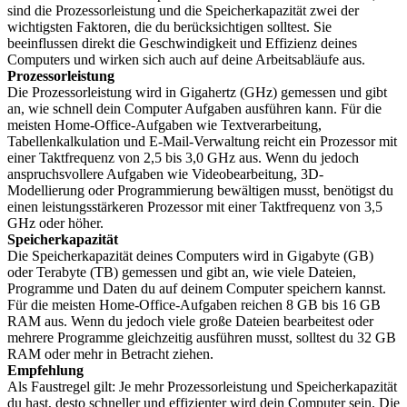
sind die Prozessorleistung und die Speicherkapazität zwei der
wichtigsten Faktoren, die du berücksichtigen solltest. Sie
beeinflussen direkt die Geschwindigkeit und Effizienz deines
Computers und wirken sich auch auf deine Arbeitsabläufe aus.
Prozessorleistung
Die Prozessorleistung wird in Gigahertz (GHz) gemessen und gibt
an, wie schnell dein Computer Aufgaben ausführen kann. Für die
meisten Home-Office-Aufgaben wie Textverarbeitung,
Tabellenkalkulation und E-Mail-Verwaltung reicht ein Prozessor mit
einer Taktfrequenz von 2,5 bis 3,0 GHz aus. Wenn du jedoch
anspruchsvollere Aufgaben wie Videobearbeitung, 3D-
Modellierung oder Programmierung bewältigen musst, benötigst du
einen leistungsstärkeren Prozessor mit einer Taktfrequenz von 3,5
GHz oder höher.
Speicherkapazität
Die Speicherkapazität deines Computers wird in Gigabyte (GB)
oder Terabyte (TB) gemessen und gibt an, wie viele Dateien,
Programme und Daten du auf deinem Computer speichern kannst.
Für die meisten Home-Office-Aufgaben reichen 8 GB bis 16 GB
RAM aus. Wenn du jedoch viele große Dateien bearbeitest oder
mehrere Programme gleichzeitig ausführen musst, solltest du 32 GB
RAM oder mehr in Betracht ziehen.
Empfehlung
Als Faustregel gilt: Je mehr Prozessorleistung und Speicherkapazität
du hast, desto schneller und effizienter wird dein Computer sein. Die