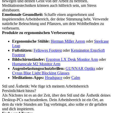
bewegen und deinen Geist von der Arbeit zu befreien.
Meditationstechniken können auch hilfreich sein, um Stress
abzubauen.
Emotionale Gesundheit:
Schaffe einen angenehmen und
inspirierenden Arbeitsbereich, der deine Stimmung hebt. Verwende
natürliche Beleuchtung und Pflanzen, um dein Wohlbefinden zu
verbessern.
Produkte zu ergonomischen Verbesserung
Ergonomische Stühle:
Herman Miller Aeron
oder
Steelcase
Leap
Fußstützen:
Fellowes Footrest
oder
Kensington ErgoSoft
Footrest
Bildschirmständer:
Ergotron LX Desk Monitor Arm
oder
Humanscale M2 Monitor Arm
Augenbelastungsschutzbrillen:
GUNNAR Optiks
oder
Cyxus Blue Light Blocking Glasses
Meditations-Apps:
Headspace
oder
Calm
Stil und Ästhetik: Wie füge ich meinem Arbeitsbereich
Persönlichkeit hinzu?
Als Nächstes ist es an der Zeit, über den Stil und die Ästhetik deines
Desktop-PCs nachzudenken. Dein Arbeitsbereich ist ein Ort, an
dem du viele Stunden am Tag verbringst, also sollte er dir gefallen
und dich inspirieren.