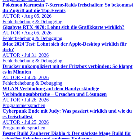
Pokémon Karmesin 7-Sterne-Raids freischalten: So bekommst
du Zugriff auf die Top-Events
AUTOR • Aug 05, 2026
Fehlerbehebung & Debugging
Gigabyte RTX 4070: Lohnt sich die Grafikkarte wirklich?
AUTOR • Aug 05, 2026
Fehlerbehebung & Debugging
iMac 2024 Test: Lohnt sich der Apple-Desktop wirklich für
dich?
AUTOR • Jul 31, 2026
Fehlerbehebung & Debugging
Drucker unkompliziert mit der Fritzbox verbinden: So klappt
es in Minuten
AUTOR • Jul 26, 2026
Fehlerbehebung & Debugging
WLAN Verbindung auf dem Handy: ständige
Verbindungsabbrüche – Ursachen und Lösungen
AUTOR • Jul 26, 2026
Programmiersprachen
Cyberpunk Ende mit Judy: Was passiert wirklich und wie du
es freischaltest
AUTOR • Jul 25, 2026
Programmiersprachen
Bester Build Zauberer Diablo 4: Der stärkste Mage-Build für
schnellen Schaden und sauberes Endgame