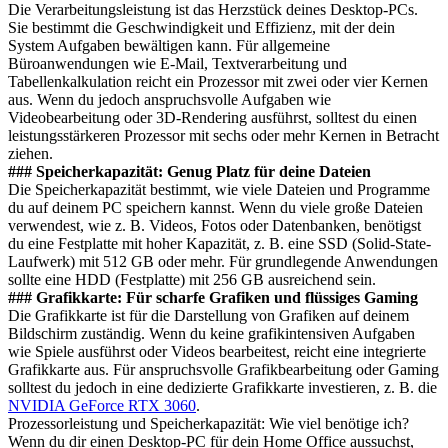
Die Verarbeitungsleistung ist das Herzstück deines Desktop-PCs.
Sie bestimmt die Geschwindigkeit und Effizienz, mit der dein
System Aufgaben bewältigen kann. Für allgemeine
Büroanwendungen wie E-Mail, Textverarbeitung und
Tabellenkalkulation reicht ein Prozessor mit zwei oder vier Kernen
aus. Wenn du jedoch anspruchsvolle Aufgaben wie
Videobearbeitung oder 3D-Rendering ausführst, solltest du einen
leistungsstärkeren Prozessor mit sechs oder mehr Kernen in Betracht
ziehen.
### Speicherkapazität: Genug Platz für deine Dateien
Die Speicherkapazität bestimmt, wie viele Dateien und Programme
du auf deinem PC speichern kannst. Wenn du viele große Dateien
verwendest, wie z. B. Videos, Fotos oder Datenbanken, benötigst
du eine Festplatte mit hoher Kapazität, z. B. eine SSD (Solid-State-
Laufwerk) mit 512 GB oder mehr. Für grundlegende Anwendungen
sollte eine HDD (Festplatte) mit 256 GB ausreichend sein.
### Grafikkarte: Für scharfe Grafiken und flüssiges Gaming
Die Grafikkarte ist für die Darstellung von Grafiken auf deinem
Bildschirm zuständig. Wenn du keine grafikintensiven Aufgaben
wie Spiele ausführst oder Videos bearbeitest, reicht eine integrierte
Grafikkarte aus. Für anspruchsvolle Grafikbearbeitung oder Gaming
solltest du jedoch in eine dedizierte Grafikkarte investieren, z. B. die
NVIDIA GeForce RTX 3060
.
Prozessorleistung und Speicherkapazität: Wie viel benötige ich?
Wenn du dir einen Desktop-PC für dein Home Office aussuchst,