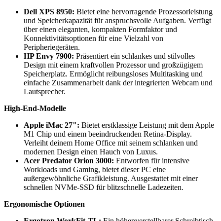
Dell XPS 8950:
Bietet eine hervorragende Prozessorleistung
und Speicherkapazität für anspruchsvolle Aufgaben. Verfügt
über einen eleganten, kompakten Formfaktor und
Konnektivitätsoptionen für eine Vielzahl von
Peripheriegeräten.
HP Envy 7900:
Präsentiert ein schlankes und stilvolles
Design mit einem kraftvollen Prozessor und großzügigem
Speicherplatz. Ermöglicht reibungsloses Multitasking und
einfache Zusammenarbeit dank der integrierten Webcam und
Lautsprecher.
High-End-Modelle
Apple iMac 27":
Bietet erstklassige Leistung mit dem Apple
M1 Chip und einem beeindruckenden Retina-Display.
Verleiht deinem Home Office mit seinem schlanken und
modernen Design einen Hauch von Luxus.
Acer Predator Orion 3000:
Entworfen für intensive
Workloads und Gaming, bietet dieser PC eine
außergewöhnliche Grafikleistung. Ausgestattet mit einer
schnellen NVMe-SSD für blitzschnelle Ladezeiten.
Ergonomische Optionen
Ergotron WorkFit-TL:
Ein höhenverstellbarer Schreibtisch,