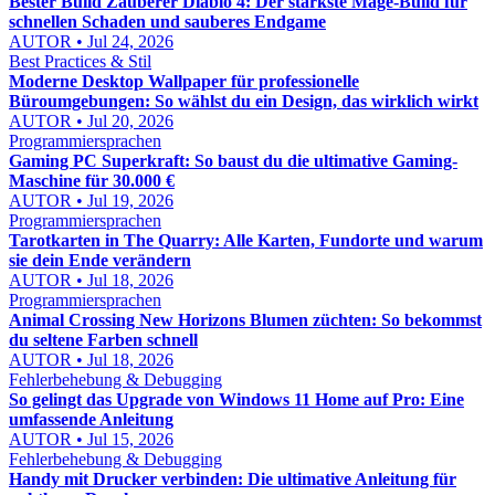
Bester Build Zauberer Diablo 4: Der stärkste Mage-Build für
schnellen Schaden und sauberes Endgame
AUTOR • Jul 24, 2026
Best Practices & Stil
Moderne Desktop Wallpaper für professionelle
Büroumgebungen: So wählst du ein Design, das wirklich wirkt
AUTOR • Jul 20, 2026
Programmiersprachen
Gaming PC Superkraft: So baust du die ultimative Gaming-
Maschine für 30.000 €
AUTOR • Jul 19, 2026
Programmiersprachen
Tarotkarten in The Quarry: Alle Karten, Fundorte und warum
sie dein Ende verändern
AUTOR • Jul 18, 2026
Programmiersprachen
Animal Crossing New Horizons Blumen züchten: So bekommst
du seltene Farben schnell
AUTOR • Jul 18, 2026
Fehlerbehebung & Debugging
So gelingt das Upgrade von Windows 11 Home auf Pro: Eine
umfassende Anleitung
AUTOR • Jul 15, 2026
Fehlerbehebung & Debugging
Handy mit Drucker verbinden: Die ultimative Anleitung für