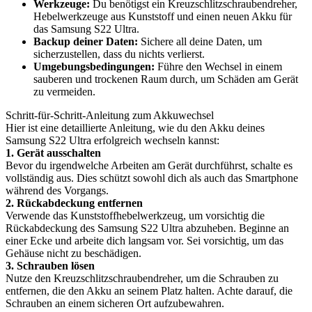
Werkzeuge:
Du benötigst ein Kreuzschlitzschraubendreher,
Hebelwerkzeuge aus Kunststoff und einen neuen Akku für
das Samsung S22 Ultra.
Backup deiner Daten:
Sichere all deine Daten, um
sicherzustellen, dass du nichts verlierst.
Umgebungsbedingungen:
Führe den Wechsel in einem
sauberen und trockenen Raum durch, um Schäden am Gerät
zu vermeiden.
Schritt-für-Schritt-Anleitung zum Akkuwechsel
Hier ist eine detaillierte Anleitung, wie du den Akku deines
Samsung S22 Ultra erfolgreich wechseln kannst:
1. Gerät ausschalten
Bevor du irgendwelche Arbeiten am Gerät durchführst, schalte es
vollständig aus. Dies schützt sowohl dich als auch das Smartphone
während des Vorgangs.
2. Rückabdeckung entfernen
Verwende das Kunststoffhebelwerkzeug, um vorsichtig die
Rückabdeckung des Samsung S22 Ultra abzuheben. Beginne an
einer Ecke und arbeite dich langsam vor. Sei vorsichtig, um das
Gehäuse nicht zu beschädigen.
3. Schrauben lösen
Nutze den Kreuzschlitzschraubendreher, um die Schrauben zu
entfernen, die den Akku an seinem Platz halten. Achte darauf, die
Schrauben an einem sicheren Ort aufzubewahren.