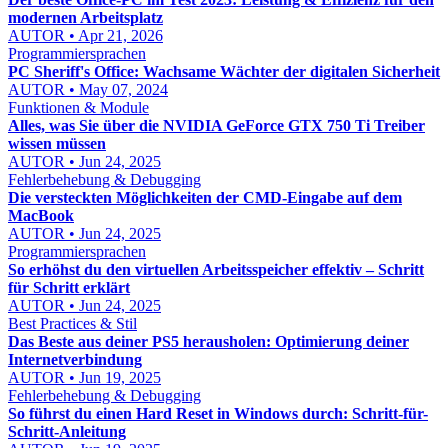
modernen Arbeitsplatz
AUTOR • Apr 21, 2026
Programmiersprachen
PC Sheriff's Office: Wachsame Wächter der digitalen Sicherheit
AUTOR • May 07, 2024
Funktionen & Module
Alles, was Sie über die NVIDIA GeForce GTX 750 Ti Treiber
wissen müssen
AUTOR • Jun 24, 2025
Fehlerbehebung & Debugging
Die versteckten Möglichkeiten der CMD-Eingabe auf dem
MacBook
AUTOR • Jun 24, 2025
Programmiersprachen
So erhöhst du den virtuellen Arbeitsspeicher effektiv – Schritt
für Schritt erklärt
AUTOR • Jun 24, 2025
Best Practices & Stil
Das Beste aus deiner PS5 herausholen: Optimierung deiner
Internetverbindung
AUTOR • Jun 19, 2025
Fehlerbehebung & Debugging
So führst du einen Hard Reset in Windows durch: Schritt-für-
Schritt-Anleitung