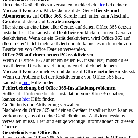
Um deine Gerätelimits zu verwalten, melde dich
hier
bei deinem
Microsoft-Konto an. Klicke dann auf der Seite
Dienste und
Abonnements
auf
Office 365
. Scrolle nach unten zum Abschnitt
Geräte
und klicke auf
Geräte anzeigen
.
Hier siehst du eine Liste aller Geräte, auf denen Office 365 derzeit
installiert ist. Du kannst auf
Deaktivieren
klicken, um ein Gerät zu
deaktivieren. Wenn du ein Gerät deaktivierst, wird Office 365 auf
diesem Gerät nicht mehr aktiviert und du kannst es nicht mehr zum
Bearbeiten von Office-Dateien verwenden.
Office 365 auf einem neuen PC reaktivieren
Wenn du Office 365 auf einem neuen PC installierst, musst du es
reaktivieren. Dies kannst du tun, indem du dich bei deinem
Microsoft-Konto anmeldest und dann auf
Office installieren
klickst.
Wenn du Probleme bei der Reaktivierung von Office 365 hast,
kannst du
hier
Hilfe finden.
Fehlerbehebung bei Office 365-Installationsproblemen
Solltest du Probleme bei der Installation von Office 365 haben,
kannst du
hier
Hilfe finden.
Gerätelimits und Aktivierung verwalten
Nachdem du Office 365 auf deinen Geräten installiert hast, kann es
vorkommen, dass du deine Gerätelimits und Aktivierungsstatus
verwalten musst. Hier sind einige wichtige Informationen zu diesem
Thema:
Gerätelimits von Office 365
Je nach deinem Office 365-Abonnementstyp kannst du Office auf