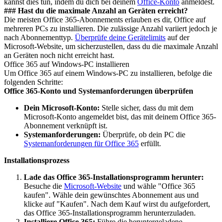
kannst dies tun, indem du dich bei deinem
Office-Konto
anmeldest.
### Hast du die maximale Anzahl an Geräten erreicht?
Die meisten Office 365-Abonnements erlauben es dir, Office auf
mehreren PCs zu installieren. Die zulässige Anzahl variiert jedoch je
nach Abonnementtyp.
Überprüfe deine Gerätelimits
auf der
Microsoft-Website, um sicherzustellen, dass du die maximale Anzahl
an Geräten noch nicht erreicht hast.
Office 365 auf Windows-PC installieren
Um Office 365 auf einem Windows-PC zu installieren, befolge die
folgenden Schritte:
Office 365-Konto und Systemanforderungen überprüfen
Dein Microsoft-Konto:
Stelle sicher, dass du mit dem
Microsoft-Konto angemeldet bist, das mit deinem Office 365-
Abonnement verknüpft ist.
Systemanforderungen:
Überprüfe, ob dein PC die
Systemanforderungen für Office 365
erfüllt.
Installationsprozess
Lade das Office 365-Installationsprogramm herunter:
Besuche die
Microsoft-Website
und wähle "Office 365
kaufen". Wähle dein gewünschtes Abonnement aus und
klicke auf "Kaufen". Nach dem Kauf wirst du aufgefordert,
das Office 365-Installationsprogramm herunterzuladen.
Installiere Office 365:
Führe die heruntergeladene