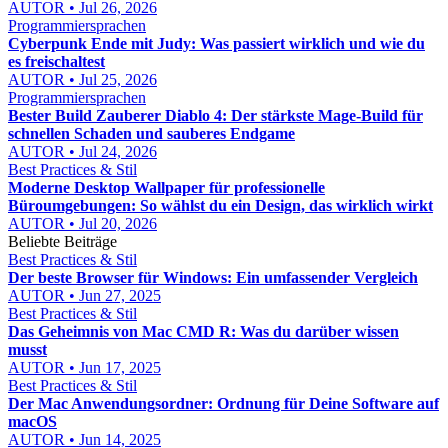
AUTOR • Jul 26, 2026
Programmiersprachen
Cyberpunk Ende mit Judy: Was passiert wirklich und wie du
es freischaltest
AUTOR • Jul 25, 2026
Programmiersprachen
Bester Build Zauberer Diablo 4: Der stärkste Mage-Build für
schnellen Schaden und sauberes Endgame
AUTOR • Jul 24, 2026
Best Practices & Stil
Moderne Desktop Wallpaper für professionelle
Büroumgebungen: So wählst du ein Design, das wirklich wirkt
AUTOR • Jul 20, 2026
Beliebte Beiträge
Best Practices & Stil
Der beste Browser für Windows: Ein umfassender Vergleich
AUTOR • Jun 27, 2025
Best Practices & Stil
Das Geheimnis von Mac CMD R: Was du darüber wissen
musst
AUTOR • Jun 17, 2025
Best Practices & Stil
Der Mac Anwendungsordner: Ordnung für Deine Software auf
macOS
AUTOR • Jun 14, 2025