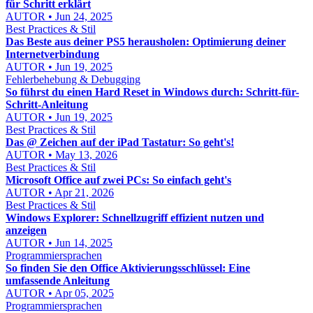
für Schritt erklärt
AUTOR • Jun 24, 2025
Best Practices & Stil
Das Beste aus deiner PS5 herausholen: Optimierung deiner
Internetverbindung
AUTOR • Jun 19, 2025
Fehlerbehebung & Debugging
So führst du einen Hard Reset in Windows durch: Schritt-für-
Schritt-Anleitung
AUTOR • Jun 19, 2025
Best Practices & Stil
Das @ Zeichen auf der iPad Tastatur: So geht's!
AUTOR • May 13, 2026
Best Practices & Stil
Microsoft Office auf zwei PCs: So einfach geht's
AUTOR • Apr 21, 2026
Best Practices & Stil
Windows Explorer: Schnellzugriff effizient nutzen und
anzeigen
AUTOR • Jun 14, 2025
Programmiersprachen
So finden Sie den Office Aktivierungsschlüssel: Eine
umfassende Anleitung
AUTOR • Apr 05, 2025
Programmiersprachen