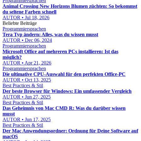
Programmiersprachen
Animal Crossing New Horizons Blumen züchten: So bekommst
du seltene Farben schnell
AUTOR • Jul 18, 2026
Beliebte Beiträge
Programmiersprachen
Tera Typ ändern: Alles, was du wissen musst
AUTOR • Dec 06, 2024
Programmiersprachen
Microsoft Office auf mehreren PCs installieren: Ist das
möglich?
AUTOR • Apr 21, 2026
Programmiersprachen
Die ultimative CPU-Auswahl für den perfekten Office-PC
AUTOR • Oct 13, 2025
Best Practices & Stil
Der beste Browser für Windows: Ein umfassender Vergleich
AUTOR • Jun 27, 2025
Best Practices & Stil
Das Geheimnis von Mac CMD R: Was du darüber wissen
musst
AUTOR • Jun 17, 2025
Best Practices & Stil
Der Mac Anwendungsordner: Ordnung für Deine Software auf
macOS