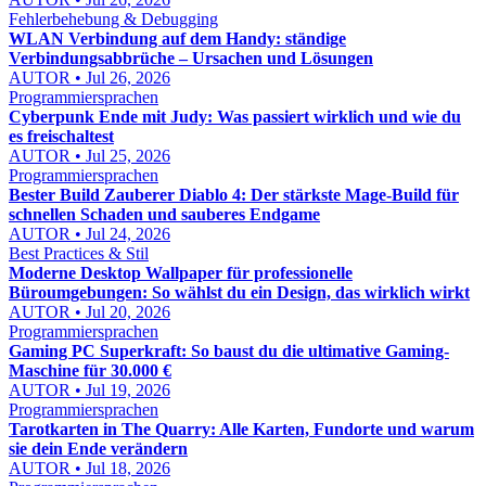
Fehlerbehebung & Debugging
WLAN Verbindung auf dem Handy: ständige
Verbindungsabbrüche – Ursachen und Lösungen
AUTOR • Jul 26, 2026
Programmiersprachen
Cyberpunk Ende mit Judy: Was passiert wirklich und wie du
es freischaltest
AUTOR • Jul 25, 2026
Programmiersprachen
Bester Build Zauberer Diablo 4: Der stärkste Mage-Build für
schnellen Schaden und sauberes Endgame
AUTOR • Jul 24, 2026
Best Practices & Stil
Moderne Desktop Wallpaper für professionelle
Büroumgebungen: So wählst du ein Design, das wirklich wirkt
AUTOR • Jul 20, 2026
Programmiersprachen
Gaming PC Superkraft: So baust du die ultimative Gaming-
Maschine für 30.000 €
AUTOR • Jul 19, 2026
Programmiersprachen
Tarotkarten in The Quarry: Alle Karten, Fundorte und warum
sie dein Ende verändern
AUTOR • Jul 18, 2026