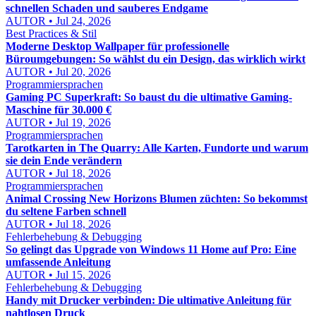
schnellen Schaden und sauberes Endgame
AUTOR • Jul 24, 2026
Best Practices & Stil
Moderne Desktop Wallpaper für professionelle
Büroumgebungen: So wählst du ein Design, das wirklich wirkt
AUTOR • Jul 20, 2026
Programmiersprachen
Gaming PC Superkraft: So baust du die ultimative Gaming-
Maschine für 30.000 €
AUTOR • Jul 19, 2026
Programmiersprachen
Tarotkarten in The Quarry: Alle Karten, Fundorte und warum
sie dein Ende verändern
AUTOR • Jul 18, 2026
Programmiersprachen
Animal Crossing New Horizons Blumen züchten: So bekommst
du seltene Farben schnell
AUTOR • Jul 18, 2026
Fehlerbehebung & Debugging
So gelingt das Upgrade von Windows 11 Home auf Pro: Eine
umfassende Anleitung
AUTOR • Jul 15, 2026
Fehlerbehebung & Debugging
Handy mit Drucker verbinden: Die ultimative Anleitung für
nahtlosen Druck