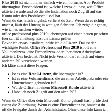
Plus 2019
ist nicht immer einfach wie ein normales Abo-Produkt
übertragbar. Entscheidend ist, welche Lizenz du hast, wie Office
aktiviert wurde und ob die alte Installation noch Zugriff auf das
Konto oder den Produktschlüssel hat.
Wenn du das falsch angehst, verlierst du Zeit. Wenn du es richtig
machst, läuft der Umzug in wenigen Schritten. Ich zeige dir genau,
wie ich es machen würde.
office professional plus 2019 uebertragen auf einen neuen pc schritt
fuer schritt anleitung: Erst die Lizenz prüfen
Bevor ich etwas installiere, prüfe ich die Lizenz. Das ist der
wichtigste Punkt.
Office Professional Plus 2019
ist oft eine
Volumenlizenz, eine Firmenlizenz oder über einen Arbeitsplatz
aktiviert. Das bedeutet: Nicht jede Version darf einfach auf einen
anderen PC verschoben werden.
Ich kläre zuerst diese Fragen:
Ist es eine
Retail-Lizenz
, die übertragbar ist?
Ist es eine
Volumenlizenz
, die an einen Arbeitsplatz oder ein
Unternehmen gebunden ist?
Wurde Office mit einem
Microsoft-Konto
aktiviert?
Habe ich noch Zugriff auf den alten PC?
Wenn du Office über dein Microsoft-Konto gekauft hast, prüfe dort
zuerst die Zuordnung. Wenn es eine Firmenlizenz ist, brauchst du
oft die Freigabe durch den Administrator. Ohne diese Info kann ich