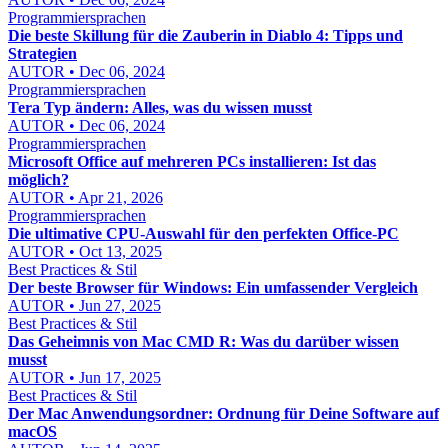
Programmiersprachen
Die beste Skillung für die Zauberin in Diablo 4: Tipps und
Strategien
AUTOR • Dec 06, 2024
Programmiersprachen
Tera Typ ändern: Alles, was du wissen musst
AUTOR • Dec 06, 2024
Programmiersprachen
Microsoft Office auf mehreren PCs installieren: Ist das
möglich?
AUTOR • Apr 21, 2026
Programmiersprachen
Die ultimative CPU-Auswahl für den perfekten Office-PC
AUTOR • Oct 13, 2025
Best Practices & Stil
Der beste Browser für Windows: Ein umfassender Vergleich
AUTOR • Jun 27, 2025
Best Practices & Stil
Das Geheimnis von Mac CMD R: Was du darüber wissen
musst
AUTOR • Jun 17, 2025
Best Practices & Stil
Der Mac Anwendungsordner: Ordnung für Deine Software auf
macOS