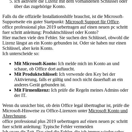
Ich aktiviere die Lizenz mit dem vorhandenen Schlüssel oder
über das zugehörige Konto.
Falls du die offizielle Installationshilfe brauchst, ist die Microsoft-
Supportseite ein guter Startpunkt:
Microsoft Support für Office
.
office professional plus 2019 uebertragen auf einen neuen pc schritt
fuer schritt anleitung: Produktschlüssel oder Konto?
Hier machen viele den Fehler. Sie suchen den Schlüssel, obwohl die
Lizenz längst an ein Konto gebunden ist. Oder sie haben nur einen
Schlüssel, aber kein Konto.
Ich unterscheide so:
Mit Microsoft-Konto:
Ich melde mich im Konto an und
schaue, ob Office dort auftaucht.
Mit Produktschlüssel:
Ich verwende den Key bei der
Aktivierung, falls er gültig und noch nicht dauerhaft an ein
anderes Gerät gebunden ist.
Mit Firmenlizenz:
Ich prüfe die Regeln meines Admins oder
der IT.
Wenn du unsicher bist, ob dein Office legal übertragbar ist, prüfe die
Microsoft-Hinweise zu Office-Lizenzen unter
Microsoft Konto und
Abrechnung
.
office professional plus 2019 uebertragen auf einen neuen pc schritt
fuer schritt anleitung: Typische Fehler vermeiden
Ich spare dir Zeit. Das sind die Fehler, die ich immer wieder sehe: